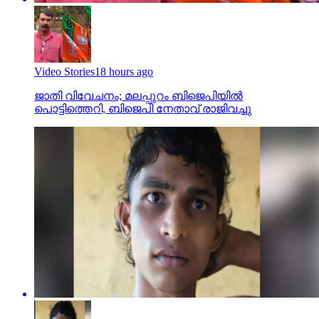
Video Stories
18 hours ago
ജാതി വിവേചനം; മലപ്പുറം ബിജെപിയില്‍
പൊട്ടിത്തെറി, ബിജെപി നേതാവ് രാജിവച്ചു