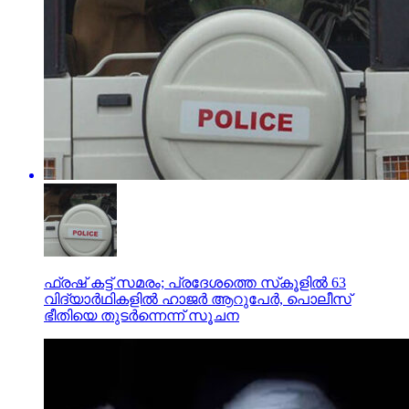
ഫ്രഷ് കട്ട് സമരം; പ്രദേശത്തെ സ്‌കൂളില്‍ 63
വിദ്യാര്‍ഥികളില്‍ ഹാജര്‍ ആറുപേര്‍, പൊലീസ്
ഭീതിയെ തുടര്‍ന്നെന്ന് സൂചന