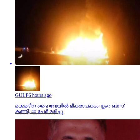
GULF
6 hours ago
മക്കമദീന ഹൈവേയില്‍ ഭീകരാപകടം: ഉംറ ബസ്
കത്തി, 40 പേര്‍ മരിച്ചു