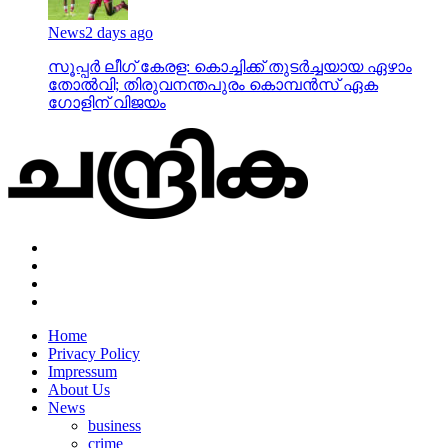
News
2 days ago
സൂപ്പര്‍ ലീഗ് കേരള: കൊച്ചിക്ക് തുടര്‍ച്ചയായ ഏഴാം
തോല്‍വി; തിരുവനന്തപുരം കൊമ്പന്‍സ് ഏക
ഗോളിന് വിജയം
Home
Privacy Policy
Impressum
About Us
News
business
crime