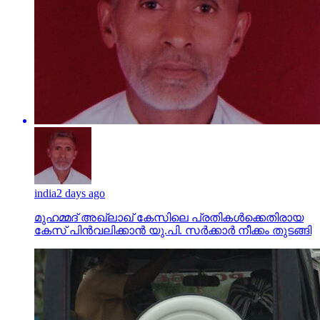
india
2 days ago
മുഹമ്മദ് അഖ്‌ലാഖ് കേസിലെ പ്രതികള്‍ക്കെതിരായ
കേസ് പിന്‍വലിക്കാന്‍ യു.പി. സര്‍ക്കാര്‍ നീക്കം തുടങ്ങി