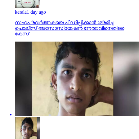
kerala
1 day ago
സഹപ്രവര്‍ത്തകയെ പീഡിപ്പിക്കാന്‍ ശ്രമിച്ച
പൊലീസ് അസോസിയേഷന്‍ നേതാവിനെതിരെ
കേസ്