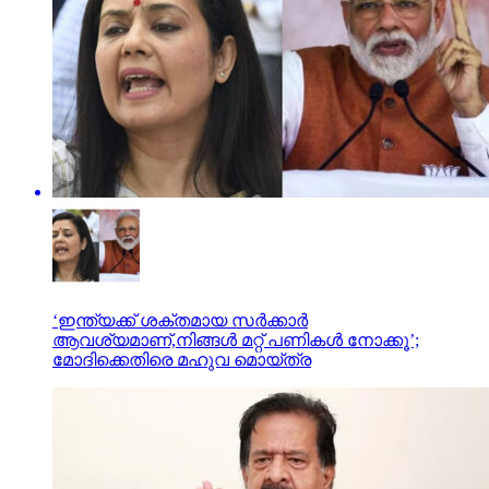
‘ഇന്ത്യക്ക് ശക്തമായ സർക്കാർ
ആവശ്യമാണ്,നിങ്ങൾ മറ്റ് പണികൾ നോക്കൂ’;
മോദിക്കെതിരെ മഹുവ മൊയ്ത്ര