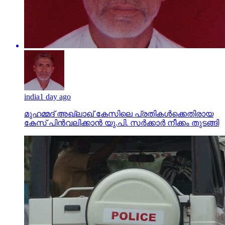
india
1 day ago
മുഹമ്മദ് അഖ്‌ലാഖ് കേസിലെ പ്രതികള്‍ക്കെതിരായ
കേസ് പിന്‍വലിക്കാന്‍ യു.പി. സര്‍ക്കാര്‍ നീക്കം തുടങ്ങി