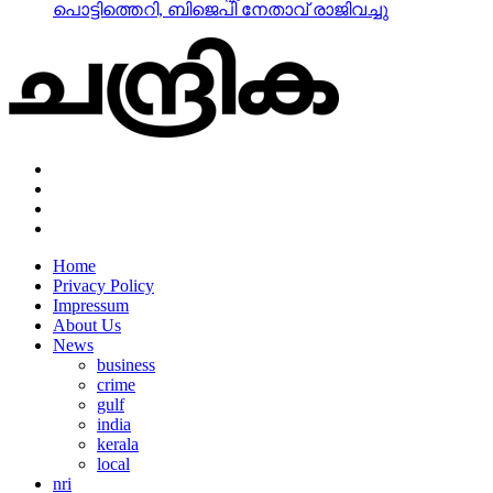
പൊട്ടിത്തെറി, ബിജെപി നേതാവ് രാജിവച്ചു
Home
Privacy Policy
Impressum
About Us
News
business
crime
gulf
india
kerala
local
nri