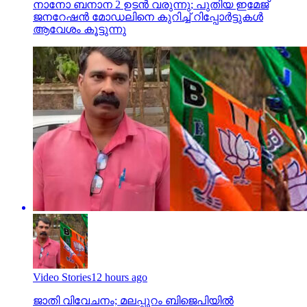
നാനോ ബനാന 2 ഉടന്‍ വരുന്നു; പുതിയ ഇമേജ്
ജനറേഷന്‍ മോഡലിനെ കുറിച്ച് റിപ്പോര്‍ട്ടുകള്‍
ആവേശം കൂട്ടുന്നു
Video Stories
12 hours ago
ജാതി വിവേചനം; മലപ്പുറം ബിജെപിയില്‍