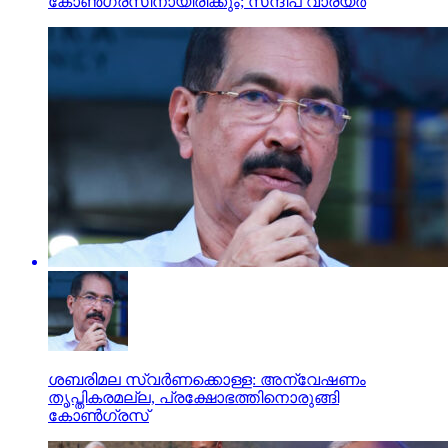
കോണ്‍ഗ്രസിനായിരിക്കും; സന്ദീപ് വാര്യര്‍
ശബരിമല സ്വര്‍ണക്കൊള്ള: അന്വേഷണം
തൃപ്തികരമല്ല, പ്രക്ഷോഭത്തിനൊരുങ്ങി
കോണ്‍ഗ്രസ്