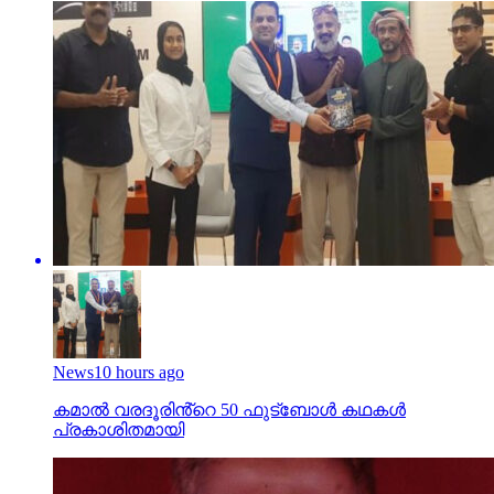
News
10 hours ago
കമാൽ വരദൂരിൻ്റെ 50 ഫുട്ബോൾ കഥകൾ
പ്രകാശിതമായി