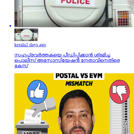
kerala
2 days ago
സഹപ്രവര്‍ത്തകയെ പീഡിപ്പിക്കാന്‍ ശ്രമിച്ച
പൊലീസ് അസോസിയേഷന്‍ നേതാവിനെതിരെ
കേസ്