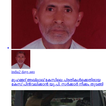
india
2 days ago
മുഹമ്മദ് അഖ്‌ലാഖ് കേസിലെ പ്രതികള്‍ക്കെതിരായ
കേസ് പിന്‍വലിക്കാന്‍ യു.പി. സര്‍ക്കാര്‍ നീക്കം തുടങ്ങി