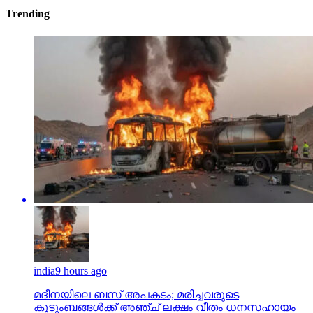
Trending
india
9 hours ago
മദീനയിലെ ബസ് അപകടം; മരിച്ചവരുടെ
കുടുംബങ്ങള്‍ക്ക് അഞ്ച് ലക്ഷം വീതം ധനസഹായം