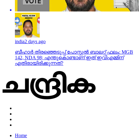
india
2 days ago
ബീഹാർ തിരഞ്ഞെടുപ്പ് പോസ്റ്റൽ ബാലറ്റ് ഫലം: MGB
142, NDA 98; എന്തുകൊണ്ടാണ് ഇത് ഇവിഎമ്മിന്
എതിരായിരിക്കുന്നത്?
Home