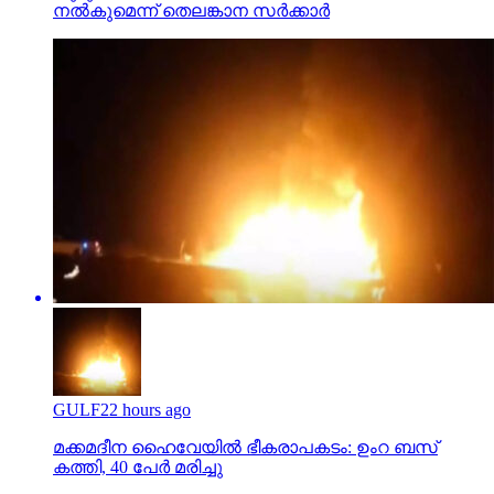
നല്‍കുമെന്ന് തെലങ്കാന സര്‍ക്കാര്‍
GULF
22 hours ago
മക്കമദീന ഹൈവേയില്‍ ഭീകരാപകടം: ഉംറ ബസ്
കത്തി, 40 പേര്‍ മരിച്ചു