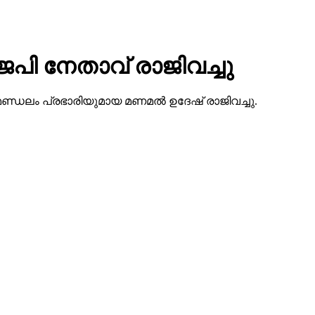
െപി നേതാവ് രാജിവച്ചു
കോട് മണ്ഡലം പ്രഭാരിയുമായ മണമല്‍ ഉദേഷ് രാജിവച്ചു.