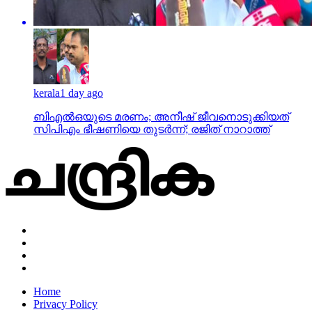
kerala
1 day ago
ബിഎല്‍ഒയുടെ മരണം; അനീഷ് ജീവനൊടുക്കിയത്
സിപിഎം ഭീഷണിയെ തുടര്‍ന്ന്; രജിത് നാറാത്ത്
Home
Privacy Policy