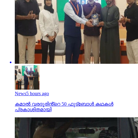
News
5 hours ago
കമാൽ വരദൂരിൻ്റെ 50 ഫുട്ബോൾ കഥകൾ
പ്രകാശിതമായി