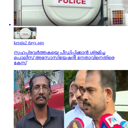
kerala
2 days ago
സഹപ്രവര്‍ത്തകയെ പീഡിപ്പിക്കാന്‍ ശ്രമിച്ച
പൊലീസ് അസോസിയേഷന്‍ നേതാവിനെതിരെ
കേസ്