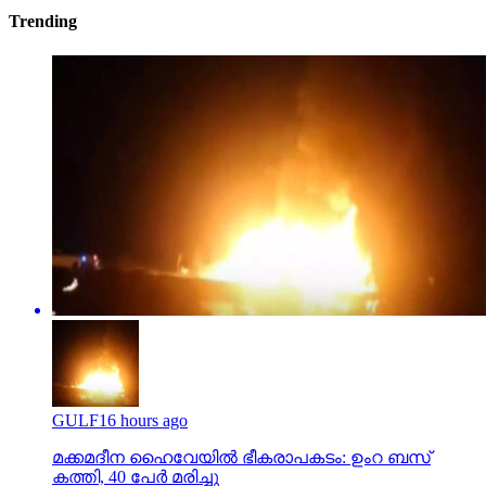
Trending
GULF
16 hours ago
മക്കമദീന ഹൈവേയില്‍ ഭീകരാപകടം: ഉംറ ബസ്
കത്തി, 40 പേര്‍ മരിച്ചു