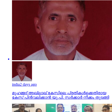
india
2 days ago
മുഹമ്മദ് അഖ്‌ലാഖ് കേസിലെ പ്രതികള്‍ക്കെതിരായ
കേസ് പിന്‍വലിക്കാന്‍ യു.പി. സര്‍ക്കാര്‍ നീക്കം തുടങ്ങി