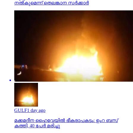
നല്‍കുമെന്ന് തെലങ്കാന സര്‍ക്കാര്‍
GULF
1 day ago
മക്കമദീന ഹൈവേയില്‍ ഭീകരാപകടം: ഉംറ ബസ്
കത്തി, 40 പേര്‍ മരിച്ചു