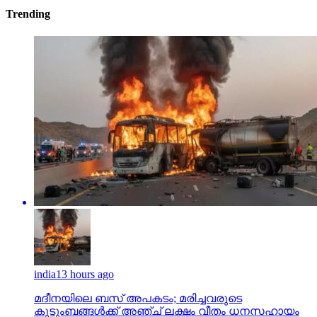
Trending
india
13 hours ago
മദീനയിലെ ബസ് അപകടം; മരിച്ചവരുടെ
കുടുംബങ്ങള്‍ക്ക് അഞ്ച് ലക്ഷം വീതം ധനസഹായം