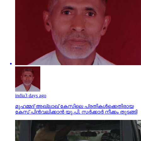
india
3 days ago
മുഹമ്മദ് അഖ്‌ലാഖ് കേസിലെ പ്രതികള്‍ക്കെതിരായ
കേസ് പിന്‍വലിക്കാന്‍ യു.പി. സര്‍ക്കാര്‍ നീക്കം തുടങ്ങി