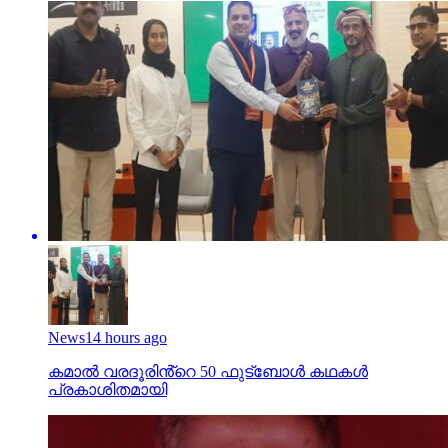
News
14 hours ago
കമാൽ വരദൂരിൻ്റെ 50 ഫുട്ബോൾ കഥകൾ
പ്രകാശിതമായി