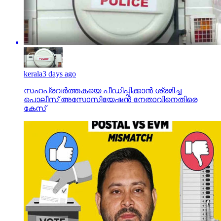
kerala
3 days ago
സഹപ്രവര്‍ത്തകയെ പീഡിപ്പിക്കാന്‍ ശ്രമിച്ച
പൊലീസ് അസോസിയേഷന്‍ നേതാവിനെതിരെ
കേസ്