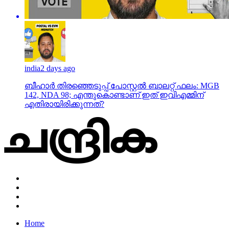
india
2 days ago
ബീഹാർ തിരഞ്ഞെടുപ്പ് പോസ്റ്റൽ ബാലറ്റ് ഫലം: MGB
142, NDA 98; എന്തുകൊണ്ടാണ് ഇത് ഇവിഎമ്മിന്
എതിരായിരിക്കുന്നത്?
Home