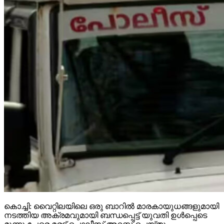
കൊച്ചി: വൈറ്റിലയിലെ ഒരു ബാറില്‍ മാരകായുധങ്ങളുമായി
നടത്തിയ അക്രമവുമായി ബന്ധപ്പെട്ട് യുവതി ഉള്‍പ്പെടെ