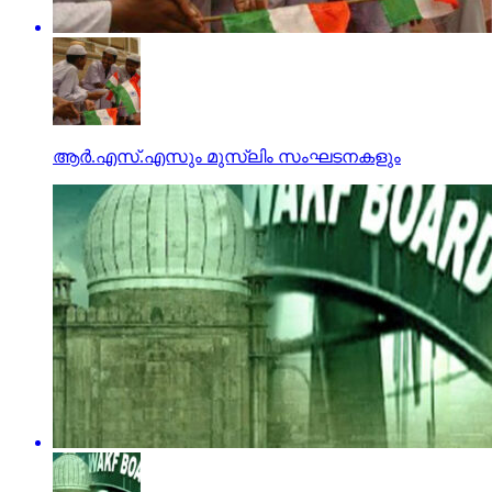
ആര്‍.എസ്.എസും മുസ്‌ലിം സംഘടനകളും