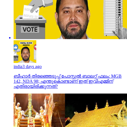
india
3 days ago
ബീഹാർ തിരഞ്ഞെടുപ്പ് പോസ്റ്റൽ ബാലറ്റ് ഫലം: MGB
142, NDA 98; എന്തുകൊണ്ടാണ് ഇത് ഇവിഎമ്മിന്
എതിരായിരിക്കുന്നത്?