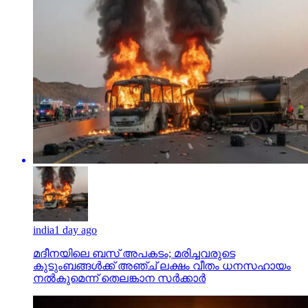
india
1 day ago
മദീനയിലെ ബസ് അപകടം; മരിച്ചവരുടെ
കുടുംബങ്ങള്‍ക്ക് അഞ്ച് ലക്ഷം വീതം ധനസഹായം
നല്‍കുമെന്ന് തെലങ്കാന സര്‍ക്കാര്‍