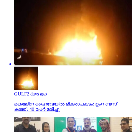
GULF
2 days ago
മക്കമദീന ഹൈവേയില്‍ ഭീകരാപകടം: ഉംറ ബസ്
കത്തി, 40 പേര്‍ മരിച്ചു