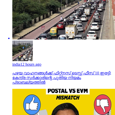
india
12 hours ago
പഴയ വാഹനങ്ങള്‍ക്ക് ഫിറ്റ്‌നസ് ടെസ്റ്റ് ഫീസ് 10 ഇരട്ടി;
കേന്ദ്ര സര്‍ക്കാരിന്റെ പുതിയ നിയമം
പ്രാബല്യത്തില്‍