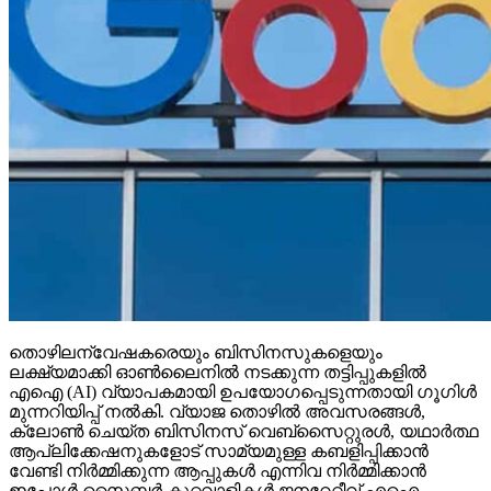
തൊഴിലന്വേഷകരെയും ബിസിനസുകളെയും
ലക്ഷ്യമാക്കി ഓണ്‍ലൈനില്‍ നടക്കുന്ന തട്ടിപ്പുകളില്‍
എഐ (AI) വ്യാപകമായി ഉപയോഗപ്പെടുന്നതായി ഗൂഗിള്‍
മുന്നറിയിപ്പ് നല്‍കി. വ്യാജ തൊഴില്‍ അവസരങ്ങള്‍,
ക്ലോണ്‍ ചെയ്ത ബിസിനസ് വെബ്‌സൈറ്റുരള്‍, യഥാര്‍ത്ഥ
ആപ്ലിക്കേഷനുകളോട് സാമ്യമുള്ള കബളിപ്പിക്കാന്‍
വേണ്ടി നിര്‍മ്മിക്കുന്ന ആപ്പുകള്‍ എന്നിവ നിര്‍മ്മിക്കാന്‍
ഇപ്പോള്‍ സൈബര്‍ കുറ്റവാളികള്‍ ജനറേറ്റീവ് എഐ