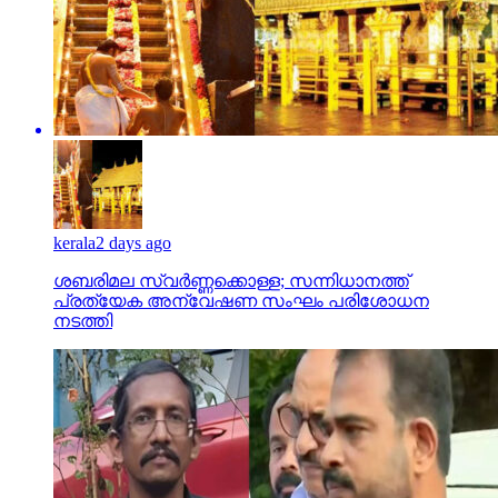
kerala
2 days ago
ശബരിമല സ്വര്‍ണ്ണക്കൊള്ള; സന്നിധാനത്ത്
പ്രത്യേക അന്വേഷണ സംഘം പരിശോധന
നടത്തി