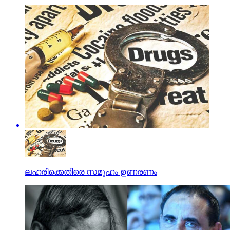
ലഹരിക്കെതിരെ സമൂഹം ഉണരണം