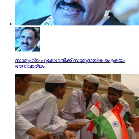
സാമൂഹ്യ പുരോഗതിക്ക് സാമുദായിക ഐക്യം
അനിവാര്യം