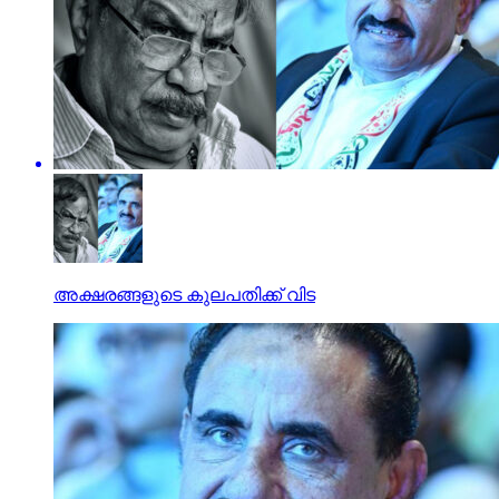
അക്ഷരങ്ങളുടെ കുലപതിക്ക് വിട