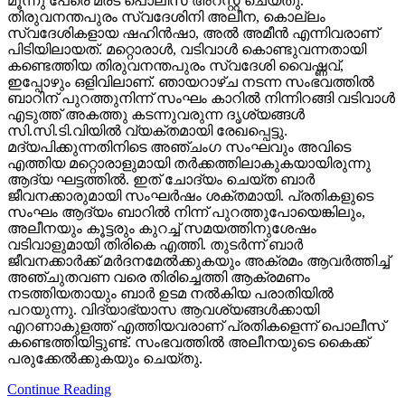
മൂന്നു പേരെ മരട് പൊലീസ് അറസ്റ്റ് ചെയ്തു.
തിരുവനന്തപുരം സ്വദേശിനി അലീന, കൊല്ലം
സ്വദേശികളായ ഷഹിന്‍ഷാ, അല്‍ അമീന്‍ എന്നിവരാണ്
പിടിയിലായത്. മറ്റൊരാള്‍, വടിവാള്‍ കൊണ്ടുവന്നതായി
കണ്ടെത്തിയ തിരുവനന്തപുരം സ്വദേശി വൈഷ്ണവ്,
ഇപ്പോഴും ഒളിവിലാണ്. ഞായറാഴ്ച നടന്ന സംഭവത്തില്‍
ബാറിന് പുറത്തുനിന്ന് സംഘം കാറില്‍ നിന്നിറങ്ങി വടിവാള്‍
എടുത്ത് അകത്തു കടന്നുവരുന്ന ദൃശ്യങ്ങള്‍
സി.സി.ടി.വിയില്‍ വ്യക്തമായി രേഖപ്പെട്ടു.
മദ്യപിക്കുന്നതിനിടെ അഞ്ചംഗ സംഘവും അവിടെ
എത്തിയ മറ്റൊരാളുമായി തര്‍ക്കത്തിലാകുകയായിരുന്നു
ആദ്യ ഘട്ടത്തില്‍. ഇത് ചോദ്യം ചെയ്ത ബാര്‍
ജീവനക്കാരുമായി സംഘര്‍ഷം ശക്തമായി. പ്രതികളുടെ
സംഘം ആദ്യം ബാറില്‍ നിന്ന് പുറത്തുപോയെങ്കിലും,
അലീനയും കൂട്ടരും കുറച്ച് സമയത്തിനുശേഷം
വടിവാളുമായി തിരികെ എത്തി. തുടര്‍ന്ന് ബാര്‍
ജീവനക്കാര്‍ക്ക് മര്‍ദനമേല്‍ക്കുകയും അക്രമം ആവര്‍ത്തിച്ച്
അഞ്ചുതവണ വരെ തിരിച്ചെത്തി ആക്രമണം
നടത്തിയതായും ബാര്‍ ഉടമ നല്‍കിയ പരാതിയില്‍
പറയുന്നു. വിദ്യാഭ്യാസ ആവശ്യങ്ങള്‍ക്കായി
എറണാകുളത്ത് എത്തിയവരാണ് പ്രതികളെന്ന് പൊലീസ്
കണ്ടെത്തിയിട്ടുണ്ട്. സംഭവത്തില്‍ അലീനയുടെ കൈക്ക്
പരുക്കേല്‍ക്കുകയും ചെയ്തു.
Continue Reading