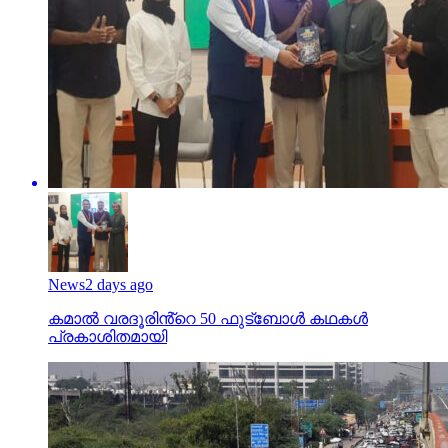
News
2 days ago
കമാൽ വരദൂരിൻ്റെ 50 ഫുട്ബോൾ കഥകൾ
പ്രകാശിതമായി