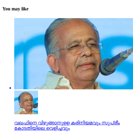
You may like
വഖഫിനെ വിഴുങ്ങാനുളള കരിനിയമവും സുപ്രീം
കോടതിയിലെ വെളിച്ചവും