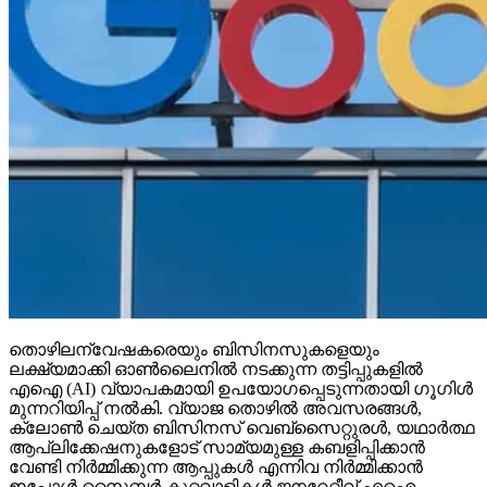
തൊഴിലന്വേഷകരെയും ബിസിനസുകളെയും
ലക്ഷ്യമാക്കി ഓണ്‍ലൈനില്‍ നടക്കുന്ന തട്ടിപ്പുകളില്‍
എഐ (AI) വ്യാപകമായി ഉപയോഗപ്പെടുന്നതായി ഗൂഗിള്‍
മുന്നറിയിപ്പ് നല്‍കി. വ്യാജ തൊഴില്‍ അവസരങ്ങള്‍,
ക്ലോണ്‍ ചെയ്ത ബിസിനസ് വെബ്‌സൈറ്റുരള്‍, യഥാര്‍ത്ഥ
ആപ്ലിക്കേഷനുകളോട് സാമ്യമുള്ള കബളിപ്പിക്കാന്‍
വേണ്ടി നിര്‍മ്മിക്കുന്ന ആപ്പുകള്‍ എന്നിവ നിര്‍മ്മിക്കാന്‍
ഇപ്പോള്‍ സൈബര്‍ കുറ്റവാളികള്‍ ജനറേറ്റീവ് എഐ