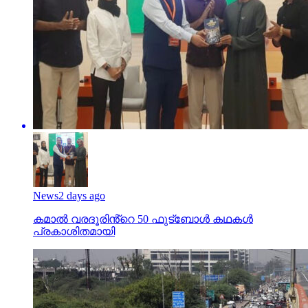
News
2 days ago
കമാൽ വരദൂരിൻ്റെ 50 ഫുട്ബോൾ കഥകൾ
പ്രകാശിതമായി