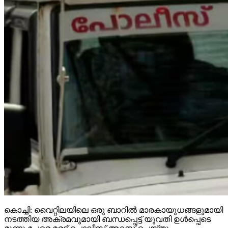
കൊച്ചി: വൈറ്റിലയിലെ ഒരു ബാറില്‍ മാരകായുധങ്ങളുമായി
നടത്തിയ അക്രമവുമായി ബന്ധപ്പെട്ട് യുവതി ഉള്‍പ്പെടെ