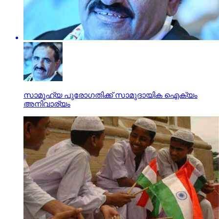
സാമൂഹ്യ പുരോഗതിക്ക് സാമുദായിക ഐക്യം
അനിവാര്യം