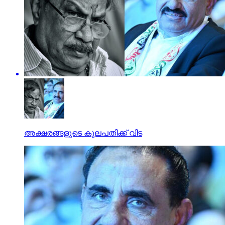
അക്ഷരങ്ങളുടെ കുലപതിക്ക് വിട