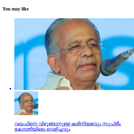
You may like
വഖഫിനെ വിഴുങ്ങാനുളള കരിനിയമവും സുപ്രീം
കോടതിയിലെ വെളിച്ചവും