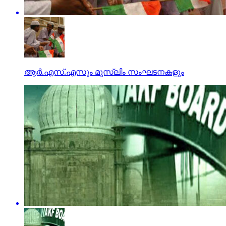
ആര്‍.എസ്.എസും മുസ്‌ലിം സംഘടനകളും