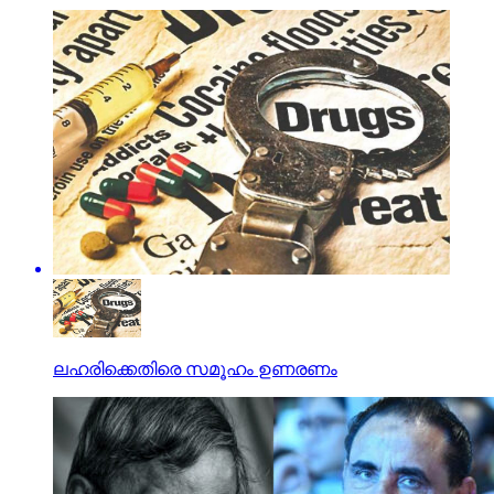
ലഹരിക്കെതിരെ സമൂഹം ഉണരണം