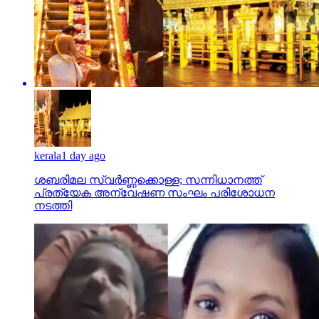
kerala
1 day ago
ശബരിമല സ്വര്‍ണ്ണക്കൊള്ള; സന്നിധാനത്ത്
പ്രത്യേക അന്വേഷണ സംഘം പരിശോധന
നടത്തി