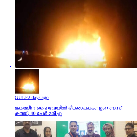
GULF
2 days ago
മക്കമദീന ഹൈവേയില്‍ ഭീകരാപകടം: ഉംറ ബസ്
കത്തി, 40 പേര്‍ മരിച്ചു