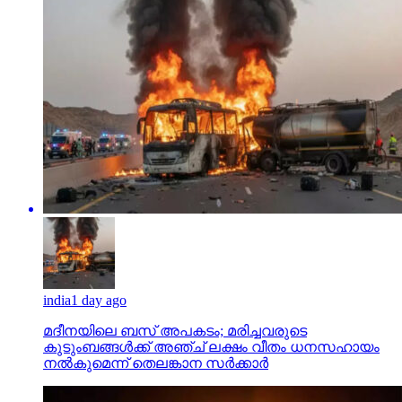
india
1 day ago
മദീനയിലെ ബസ് അപകടം; മരിച്ചവരുടെ
കുടുംബങ്ങള്‍ക്ക് അഞ്ച് ലക്ഷം വീതം ധനസഹായം
നല്‍കുമെന്ന് തെലങ്കാന സര്‍ക്കാര്‍