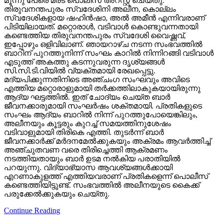
മൂന്നു പേരെ മരട് പൊലീസ് അറസ്റ്റ് ചെയ്തു.
തിരുവനന്തപുരം സ്വദേശിനി അലീന, കൊല്ലം
സ്വദേശികളായ ഷഹിന്‍ഷാ, അല്‍ അമീന്‍ എന്നിവരാണ്
പിടിയിലായത്. മറ്റൊരാള്‍, വടിവാള്‍ കൊണ്ടുവന്നതായി
കണ്ടെത്തിയ തിരുവനന്തപുരം സ്വദേശി വൈഷ്ണവ്,
ഇപ്പോഴും ഒളിവിലാണ്. ഞായറാഴ്ച നടന്ന സംഭവത്തില്‍
ബാറിന് പുറത്തുനിന്ന് സംഘം കാറില്‍ നിന്നിറങ്ങി വടിവാള്‍
എടുത്ത് അകത്തു കടന്നുവരുന്ന ദൃശ്യങ്ങള്‍
സി.സി.ടി.വിയില്‍ വ്യക്തമായി രേഖപ്പെട്ടു.
മദ്യപിക്കുന്നതിനിടെ അഞ്ചംഗ സംഘവും അവിടെ
എത്തിയ മറ്റൊരാളുമായി തര്‍ക്കത്തിലാകുകയായിരുന്നു
ആദ്യ ഘട്ടത്തില്‍. ഇത് ചോദ്യം ചെയ്ത ബാര്‍
ജീവനക്കാരുമായി സംഘര്‍ഷം ശക്തമായി. പ്രതികളുടെ
സംഘം ആദ്യം ബാറില്‍ നിന്ന് പുറത്തുപോയെങ്കിലും,
അലീനയും കൂട്ടരും കുറച്ച് സമയത്തിനുശേഷം
വടിവാളുമായി തിരികെ എത്തി. തുടര്‍ന്ന് ബാര്‍
ജീവനക്കാര്‍ക്ക് മര്‍ദനമേല്‍ക്കുകയും അക്രമം ആവര്‍ത്തിച്ച്
അഞ്ചുതവണ വരെ തിരിച്ചെത്തി ആക്രമണം
നടത്തിയതായും ബാര്‍ ഉടമ നല്‍കിയ പരാതിയില്‍
പറയുന്നു. വിദ്യാഭ്യാസ ആവശ്യങ്ങള്‍ക്കായി
എറണാകുളത്ത് എത്തിയവരാണ് പ്രതികളെന്ന് പൊലീസ്
കണ്ടെത്തിയിട്ടുണ്ട്. സംഭവത്തില്‍ അലീനയുടെ കൈക്ക്
പരുക്കേല്‍ക്കുകയും ചെയ്തു.
Continue Reading