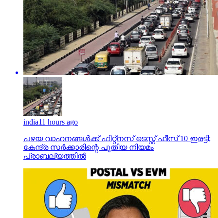
india
11 hours ago
പഴയ വാഹനങ്ങള്‍ക്ക് ഫിറ്റ്‌നസ് ടെസ്റ്റ് ഫീസ് 10 ഇരട്ടി;
കേന്ദ്ര സര്‍ക്കാരിന്റെ പുതിയ നിയമം
പ്രാബല്യത്തില്‍