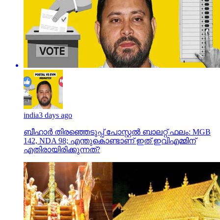
india
3 days ago
ബീഹാർ തിരഞ്ഞെടുപ്പ് പോസ്റ്റൽ ബാലറ്റ് ഫലം: MGB
142, NDA 98; എന്തുകൊണ്ടാണ് ഇത് ഇവിഎമ്മിന്
എതിരായിരിക്കുന്നത്?