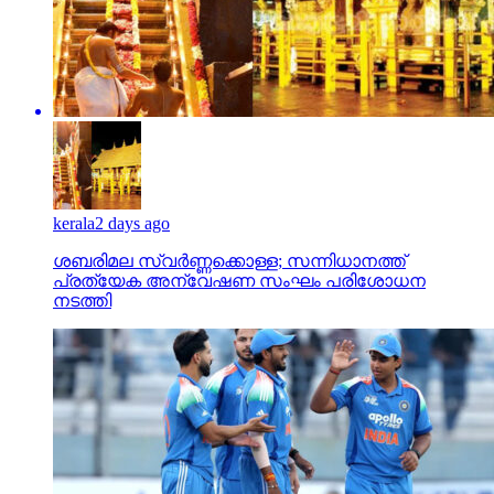
kerala
2 days ago
ശബരിമല സ്വര്‍ണ്ണക്കൊള്ള; സന്നിധാനത്ത്
പ്രത്യേക അന്വേഷണ സംഘം പരിശോധന
നടത്തി