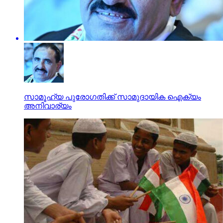
സാമൂഹ്യ പുരോഗതിക്ക് സാമുദായിക ഐക്യം
അനിവാര്യം