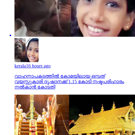
kerala
16 hours ago
വാഹനാപകടത്തില്‍ കോമയിലായ ഒമ്പത്
വയസ്സുകാരി ദൃഷാനക്ക് 1.15 കോടി നഷ്ടപരിഹാരം
നല്‍കാന്‍ കോടതി