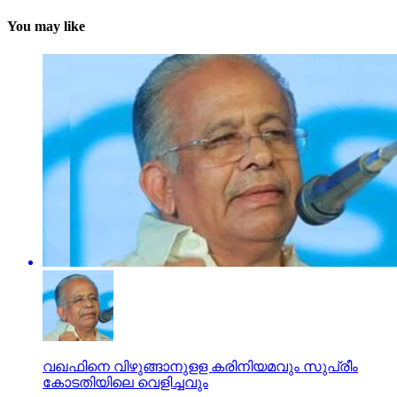
You may like
വഖഫിനെ വിഴുങ്ങാനുളള കരിനിയമവും സുപ്രീം
കോടതിയിലെ വെളിച്ചവും