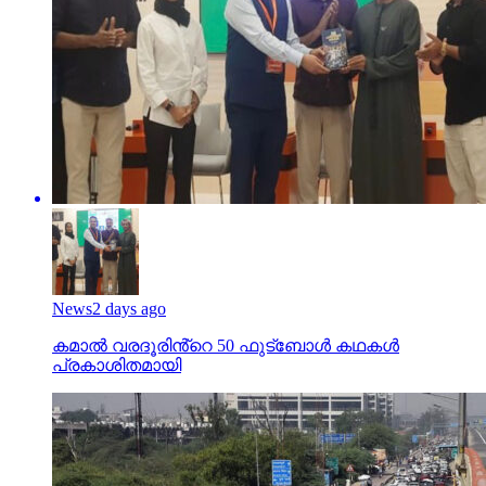
News
2 days ago
കമാൽ വരദൂരിൻ്റെ 50 ഫുട്ബോൾ കഥകൾ
പ്രകാശിതമായി