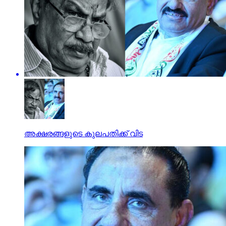
അക്ഷരങ്ങളുടെ കുലപതിക്ക് വിട