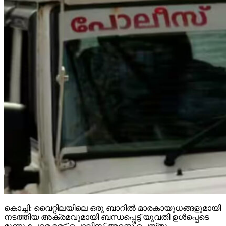
കൊച്ചി: വൈറ്റിലയിലെ ഒരു ബാറില്‍ മാരകായുധങ്ങളുമായി
നടത്തിയ അക്രമവുമായി ബന്ധപ്പെട്ട് യുവതി ഉള്‍പ്പെടെ