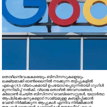
തൊഴിലന്വേഷകരെയും ബിസിനസുകളെയും
ലക്ഷ്യമാക്കി ഓണ്‍ലൈനില്‍ നടക്കുന്ന തട്ടിപ്പുകളില്‍
എഐ (AI) വ്യാപകമായി ഉപയോഗപ്പെടുന്നതായി ഗൂഗിള്‍
മുന്നറിയിപ്പ് നല്‍കി. വ്യാജ തൊഴില്‍ അവസരങ്ങള്‍,
ക്ലോണ്‍ ചെയ്ത ബിസിനസ് വെബ്‌സൈറ്റുരള്‍, യഥാര്‍ത്ഥ
ആപ്ലിക്കേഷനുകളോട് സാമ്യമുള്ള കബളിപ്പിക്കാന്‍
വേണ്ടി നിര്‍മ്മിക്കുന്ന ആപ്പുകള്‍ എന്നിവ നിര്‍മ്മിക്കാന്‍
ഇപ്പോള്‍ സൈബര്‍ കുറ്റവാളികള്‍ ജനറേറ്റീവ് എഐ