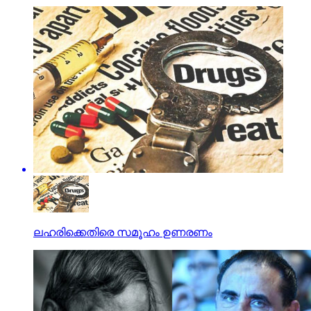
ലഹരിക്കെതിരെ സമൂഹം ഉണരണം