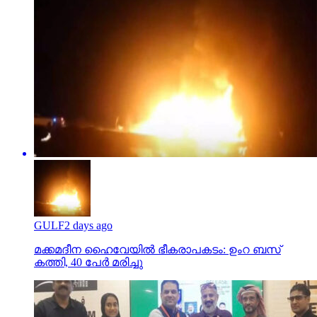
GULF
2 days ago
മക്കമദീന ഹൈവേയില്‍ ഭീകരാപകടം: ഉംറ ബസ്
കത്തി, 40 പേര്‍ മരിച്ചു