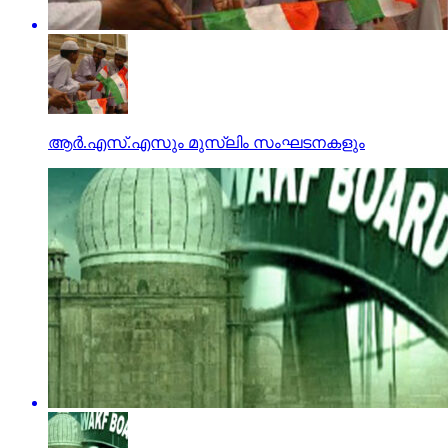
ആര്‍.എസ്.എസും മുസ്‌ലിം സംഘടനകളും