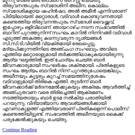
മൂന്നു പേരെ മരട് പൊലീസ് അറസ്റ്റ് ചെയ്തു.
തിരുവനന്തപുരം സ്വദേശിനി അലീന, കൊല്ലം
സ്വദേശികളായ ഷഹിന്‍ഷാ, അല്‍ അമീന്‍ എന്നിവരാണ്
പിടിയിലായത്. മറ്റൊരാള്‍, വടിവാള്‍ കൊണ്ടുവന്നതായി
കണ്ടെത്തിയ തിരുവനന്തപുരം സ്വദേശി വൈഷ്ണവ്,
ഇപ്പോഴും ഒളിവിലാണ്. ഞായറാഴ്ച നടന്ന സംഭവത്തില്‍
ബാറിന് പുറത്തുനിന്ന് സംഘം കാറില്‍ നിന്നിറങ്ങി വടിവാള്‍
എടുത്ത് അകത്തു കടന്നുവരുന്ന ദൃശ്യങ്ങള്‍
സി.സി.ടി.വിയില്‍ വ്യക്തമായി രേഖപ്പെട്ടു.
മദ്യപിക്കുന്നതിനിടെ അഞ്ചംഗ സംഘവും അവിടെ
എത്തിയ മറ്റൊരാളുമായി തര്‍ക്കത്തിലാകുകയായിരുന്നു
ആദ്യ ഘട്ടത്തില്‍. ഇത് ചോദ്യം ചെയ്ത ബാര്‍
ജീവനക്കാരുമായി സംഘര്‍ഷം ശക്തമായി. പ്രതികളുടെ
സംഘം ആദ്യം ബാറില്‍ നിന്ന് പുറത്തുപോയെങ്കിലും,
അലീനയും കൂട്ടരും കുറച്ച് സമയത്തിനുശേഷം
വടിവാളുമായി തിരികെ എത്തി. തുടര്‍ന്ന് ബാര്‍
ജീവനക്കാര്‍ക്ക് മര്‍ദനമേല്‍ക്കുകയും അക്രമം ആവര്‍ത്തിച്ച്
അഞ്ചുതവണ വരെ തിരിച്ചെത്തി ആക്രമണം
നടത്തിയതായും ബാര്‍ ഉടമ നല്‍കിയ പരാതിയില്‍
പറയുന്നു. വിദ്യാഭ്യാസ ആവശ്യങ്ങള്‍ക്കായി
എറണാകുളത്ത് എത്തിയവരാണ് പ്രതികളെന്ന് പൊലീസ്
കണ്ടെത്തിയിട്ടുണ്ട്. സംഭവത്തില്‍ അലീനയുടെ കൈക്ക്
പരുക്കേല്‍ക്കുകയും ചെയ്തു.
Continue Reading