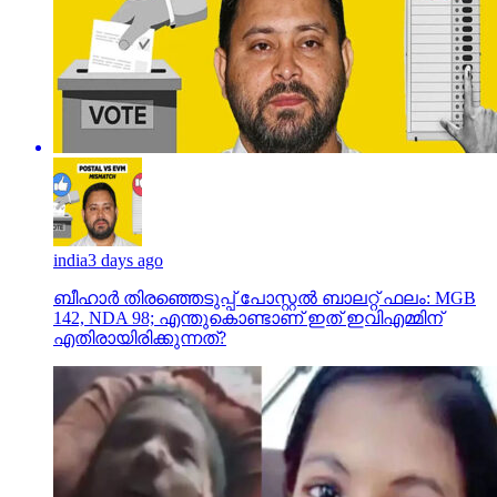
india
3 days ago
ബീഹാർ തിരഞ്ഞെടുപ്പ് പോസ്റ്റൽ ബാലറ്റ് ഫലം: MGB
142, NDA 98; എന്തുകൊണ്ടാണ് ഇത് ഇവിഎമ്മിന്
എതിരായിരിക്കുന്നത്?