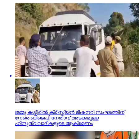
ജമ്മു കശ്മീരില്‍ ക്രിസ്ത്യന്‍ മിഷനറി സംഘത്തിന്
നേരെ ബിജെപി നേതാവ് അടക്കമുള്ള
ഹിന്ദുത്വവാദികളുടെ ആക്രമണം