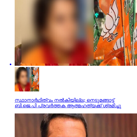
സ്ഥാനാര്‍ഥിത്വം നല്‍കിയില്ല; നെടുമങ്ങാട്ട്
ബി.ജെ.പി പ്രവര്‍ത്തക ആത്മഹത്യക്ക് ശ്രമിച്ചു