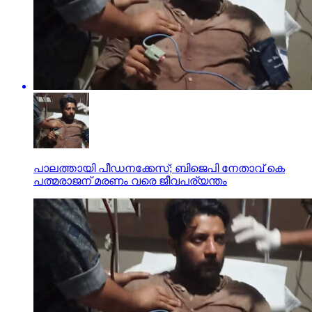
പാലത്തായി പീഡനക്കേസ്; ബിജെപി നേതാവ് കെ
പത്മരാജന് മരണം വരെ ജീവപര്യന്തം