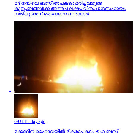
മദീനയിലെ ബസ് അപകടം; മരിച്ചവരുടെ
കുടുംബങ്ങള്‍ക്ക് അഞ്ച് ലക്ഷം വീതം ധനസഹായം
നല്‍കുമെന്ന് തെലങ്കാന സര്‍ക്കാര്‍
GULF
1 day ago
മക്കമദീന ഹൈവേയില്‍ ഭീകരാപകടം: ഉംറ ബസ്