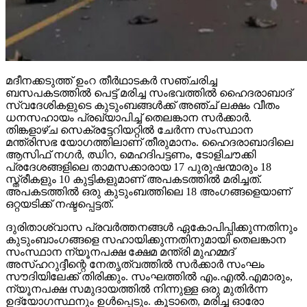
മദീനക്കടുത്ത് ഉംറ തീര്‍ഥാടകര്‍ സഞ്ചരിച്ച
ബസപകടത്തില്‍ പെട്ട് മരിച്ച സംഭവത്തില്‍ ഹൈദരാബാദ്
സ്വദേശികളുടെ കുടുംബങ്ങള്‍ക്ക് അഞ്ച് ലക്ഷം വീതം
ധനസഹായം പ്രഖ്യാപിച്ച് തെലങ്കാന സര്‍ക്കാര്‍.
തിങ്കളാഴ്ച സെക്രട്ടേറിയറ്റില്‍ ചേര്‍ന്ന സംസ്ഥാന
മന്ത്രിസഭ യോഗത്തിലാണ് തീരുമാനം. ഹൈദരാബാദിലെ
ആസിഫ് നഗര്‍, ഝിറ, മെഹദിപട്ടണം, ടോളിചൗക്കി
പ്രദേശങ്ങളിലെ താമസക്കാരായ 17 പുരുഷന്മാരും 18
സ്ത്രീകളും 10 കുട്ടികളുമാണ് അപകടത്തില്‍ മരിച്ചത്.
അപകടത്തില്‍ ഒരു കുടുംബത്തിലെ 18 അംഗങ്ങളെയാണ്
ഒറ്റയടിക്ക് നഷ്ടപ്പെട്ടത്.
ദുരിതാശ്വാസ പ്രവര്‍ത്തനങ്ങള്‍ ഏകോപിപ്പിക്കുന്നതിനും
കുടുംബാംഗങ്ങളെ സഹായിക്കുന്നതിനുമായി തെലങ്കാന
സംസ്ഥാന ന്യൂനപക്ഷ ക്ഷേമ മന്ത്രി മുഹമ്മദ്
അസ്ഹറുദ്ദീന്റെ നേതൃത്വത്തില്‍ സര്‍ക്കാര്‍ സംഘം
സൗദിയിലേക്ക് തിരിക്കും. സംഘത്തില്‍ എം.എല്‍.എമാരും,
ന്യൂനപക്ഷ സമുദായത്തില്‍ നിന്നുള്ള ഒരു മുതിര്‍ന്ന
ഉദ്യോഗസ്ഥനും ഉള്‍പ്പെടും. കൂടാതെ, മരിച്ച ഓരോ