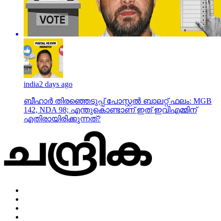
india
2 days ago
ബീഹാർ തിരഞ്ഞെടുപ്പ് പോസ്റ്റൽ ബാലറ്റ് ഫലം: MGB
142, NDA 98; എന്തുകൊണ്ടാണ് ഇത് ഇവിഎമ്മിന്
എതിരായിരിക്കുന്നത്?