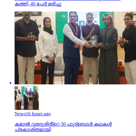
കത്തി, 40 പേര്‍ മരിച്ചു
News
16 hours ago
കമാൽ വരദൂരിൻ്റെ 50 ഫുട്ബോൾ കഥകൾ
പ്രകാശിതമായി