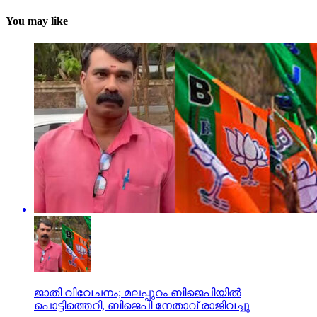
You may like
ജാതി വിവേചനം; മലപ്പുറം ബിജെപിയില്‍
പൊട്ടിത്തെറി, ബിജെപി നേതാവ് രാജിവച്ചു