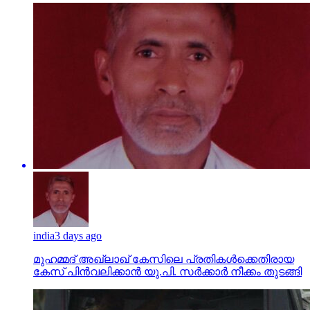
india
3 days ago
മുഹമ്മദ് അഖ്‌ലാഖ് കേസിലെ പ്രതികള്‍ക്കെതിരായ
കേസ് പിന്‍വലിക്കാന്‍ യു.പി. സര്‍ക്കാര്‍ നീക്കം തുടങ്ങി