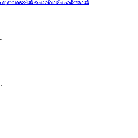
രെ മുതലമടയില്‍ ചൊവ്വാഴ്ച ഹര്‍ത്താല്‍
*