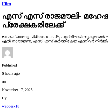
Film
എസ് എസ് രാജമൗലി- മഹേഷ്
പ്രേക്ഷകരിലേക്ക്
മഹേഷ് ബാബു, പ്രിയങ്ക ചോപ്ര, പൃഥ്വിരാജ് സുകുമാരൻ ത
എൽ നാരായണ, എസ് എസ് കർത്തികേയ എന്നിവർ നിർമ്മിക്ക
Published
6 hours ago
on
November 17, 2025
By
webdesk18