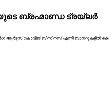
ടെ ബ്രഹ്മാണ്ഡ ട്രയ്ലർ
ീ ദുർഗ ആർട്ട്സ്,ഷോവിങ് ബിസിനസ് എന്നീ ബാനറുകളിൽ കെ