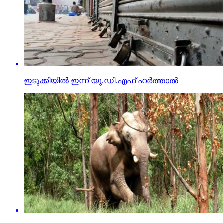
ഇടുക്കിയില്‍ ഇന്ന് യു.ഡി.എഫ് ഹര്‍ത്താല്‍