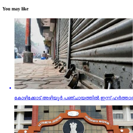
You may like
കോഴിക്കോട് അഴിയൂര്‍ പഞ്ചായത്തില്‍ ഇന്ന് ഹര്‍ത്താല