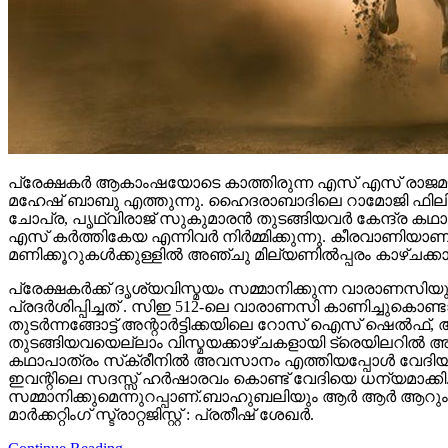
പ്രേക്ഷകർ ആകാംഷയോടെ കാത്തിരുന്ന എസ് എസ് രാജമൗലി
മഹേഷ് ബാബു എത്തുന്നു. ഹൈദരാബാദിലെ റാമോജി ഫിലിം സി
ചോപ്ര, പൃഥ്വിരാജ് സുകുമാരൻ തുടങ്ങിയവർ കേന്ദ്ര ക
എസ് കർത്തികേയ എന്നിവർ നിർമ്മിക്കുന്നു. കീരവാണിയ
മണിക്കൂറുകൾക്കുള്ളിൽ അഞ്ചു മില്യണിൽപ്പരം കാഴ്ചക്ക
പ്രേക്ഷകർക്ക് ദൃശ്യവിസ്മയം സമ്മാനിക്കുന്ന വാരാണസിയുട
പ്രദർശിപ്പിച്ചത് . സിഇ 512-ലെ വാരാണസി കാണിച്ചുകൊണ്ടാണ്
തുടര്‍ന്നങ്ങോട്ട് അന്റാര്‍ട്ടിക്കയിലെ റോസ് ഐസ് ഷെ
തുടങ്ങിയവയെല്ലാം വിസ്മയക്കാഴ്ചകളായി ട്രെയിലറില്‍ 
കഥാപാത്രം സ്‌ക്രീനിൽ അവസാനം എത്തിയപ്പോൾ വേദിയി
ഇവന്റിലെ സദസ്സ് ഹർഷാരവം കൊണ്ട് വേദിയെ ധന്യമാക്കി. 
സമ്മാനിക്കുമെന്നുറപ്പാണ്.ബാഹുബലിയും ആർ ആർ ആറും 
മാർക്കറ്റിംഗ് സ്ട്രാറ്റജിസ്റ്റ് : പ്രതീഷ് ശേഖർ.