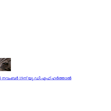
 നവംബര്‍ 19ന് യു.ഡി.എഫ് ഹര്‍ത്താല്‍