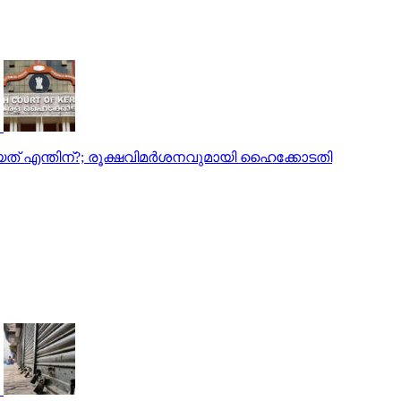
ത്തിയത് എന്തിന്?; രൂക്ഷവിമര്‍ശനവുമായി ഹൈക്കോടതി