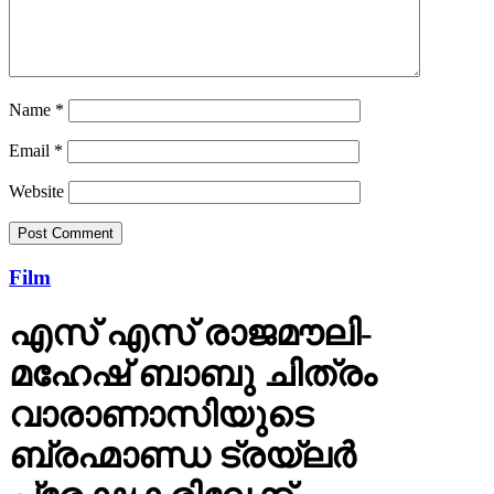
Name
*
Email
*
Website
Film
എസ് എസ് രാജമൗലി-
മഹേഷ് ബാബു ചിത്രം
വാരാണാസിയുടെ
ബ്രഹ്മാണ്ഡ ട്രയ്ലർ