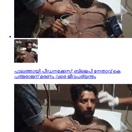
പാലത്തായി പീഡനക്കേസ്; ബിജെപി നേതാവ് കെ
പത്മരാജന് മരണം വരെ ജീവപര്യന്തം