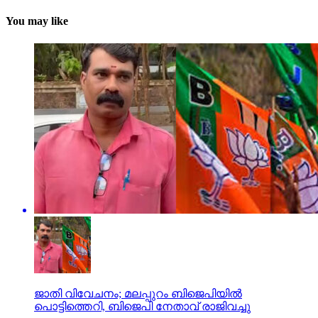
You may like
ജാതി വിവേചനം; മലപ്പുറം ബിജെപിയില്‍
പൊട്ടിത്തെറി, ബിജെപി നേതാവ് രാജിവച്ചു