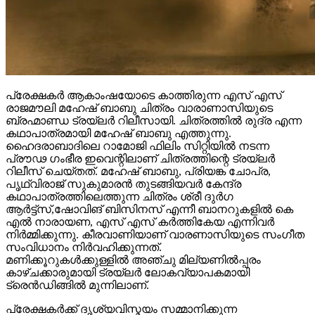
പ്രേക്ഷകർ ആകാംഷയോടെ കാത്തിരുന്ന എസ് എസ്
രാജമൗലി മഹേഷ് ബാബു ചിത്രം വാരാണാസിയുടെ
ബ്രഹ്മാണ്ഡ ട്രയ്ലർ റിലീസായി. ചിത്രത്തിൽ രുദ്ര എന്ന
കഥാപാത്രമായി മഹേഷ് ബാബു എത്തുന്നു.
ഹൈദരാബാദിലെ റാമോജി ഫിലിം സിറ്റിയിൽ നടന്ന
പ്രൗഢ ഗംഭീര ഇവെന്റിലാണ് ചിത്രത്തിന്റെ ട്രയ്ലർ
റിലീസ് ചെയ്തത്. മഹേഷ് ബാബു, പ്രിയങ്ക ചോപ്ര,
പൃഥ്വിരാജ് സുകുമാരൻ തുടങ്ങിയവർ കേന്ദ്ര
കഥാപാത്രത്തിലെത്തുന്ന ചിത്രം ശ്രീ ദുർഗ
ആർട്ട്സ്,ഷോവിങ് ബിസിനസ് എന്നീ ബാനറുകളിൽ കെ
എൽ നാരായണ, എസ് എസ് കർത്തികേയ എന്നിവർ
നിർമ്മിക്കുന്നു. കീരവാണിയാണ് വാരണാസിയുടെ സംഗീത
സംവിധാനം നിർവഹിക്കുന്നത്.
മണിക്കൂറുകൾക്കുള്ളിൽ അഞ്ചു മില്യണിൽപ്പരം
കാഴ്ചക്കാരുമായി ട്രയ്ലർ ലോകവ്യാപകമായി
ട്രെൻഡിങ്ങിൽ മുന്നിലാണ്.
പ്രേക്ഷകർക്ക് ദൃശ്യവിസ്മയം സമ്മാനിക്കുന്ന