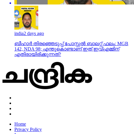
india
2 days ago
ബീഹാർ തിരഞ്ഞെടുപ്പ് പോസ്റ്റൽ ബാലറ്റ് ഫലം: MGB
142, NDA 98; എന്തുകൊണ്ടാണ് ഇത് ഇവിഎമ്മിന്
എതിരായിരിക്കുന്നത്?
Home
Privacy Policy