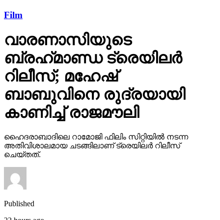
Film
വാരണാസിയുടെ
ബ്രഹ്‌മാണ്ഡ ട്രെയിലര്‍
റിലീസ്; മഹേഷ്
ബാബുവിനെ രുദ്രയായി
കാണിച്ച് രാജമൗലി
ഹൈദരാബാദിലെ റാമോജി ഫിലിം സിറ്റിയില്‍ നടന്ന
അതിവിശാലമായ ചടങ്ങിലാണ് ട്രെയിലര്‍ റിലീസ്
ചെയ്തത്.
Published