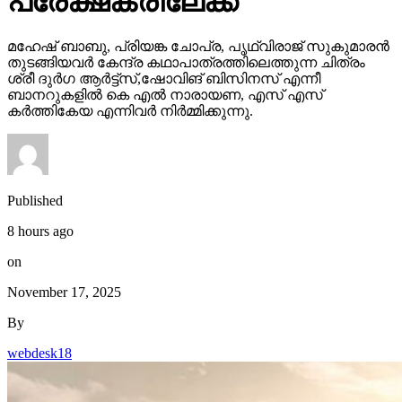
പ്രേക്ഷകരിലേക്ക്
മഹേഷ് ബാബു, പ്രിയങ്ക ചോപ്ര, പൃഥ്വിരാജ് സുകുമാരൻ
തുടങ്ങിയവർ കേന്ദ്ര കഥാപാത്രത്തിലെത്തുന്ന ചിത്രം
ശ്രീ ദുർഗ ആർട്ട്സ്,ഷോവിങ് ബിസിനസ് എന്നീ
ബാനറുകളിൽ കെ എൽ നാരായണ, എസ് എസ്
കർത്തികേയ എന്നിവർ നിർമ്മിക്കുന്നു.
Published
8 hours ago
on
November 17, 2025
By
webdesk18