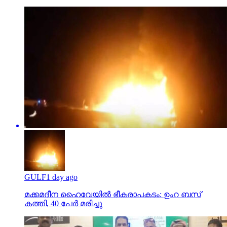
GULF
1 day ago
മക്കമദീന ഹൈവേയില്‍ ഭീകരാപകടം: ഉംറ ബസ്
കത്തി, 40 പേര്‍ മരിച്ചു