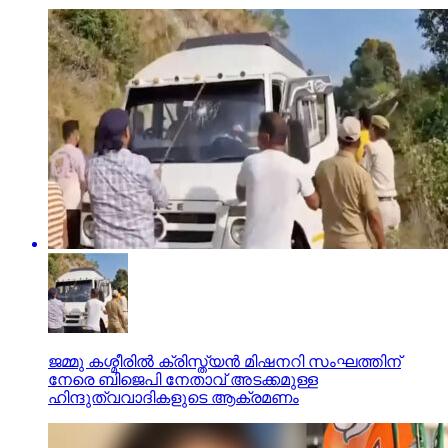
ജമ്മു കശ്മീരില്‍ ക്രിസ്ത്യന്‍ മിഷനറി സംഘത്തിന്
നേരെ ബിജെപി നേതാവ് അടക്കമുള്ള
ഹിന്ദുത്വവാദികളുടെ ആക്രമണം