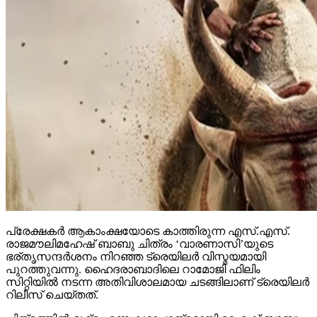
പ്രേക്ഷകര്‍ ആകാംക്ഷയോടെ കാത്തിരുന്ന എസ്.എസ്.
രാജമൗലിമഹേഷ് ബാബു ചിത്രം ‘വാരണാസി’യുടെ
ഭര്തൃസന്ദര്‍ശനം നിറഞ്ഞ ട്രെയിലര്‍ വിസ്മയമായി
പുറത്തുവന്നു. ഹൈദരാബാദിലെ റാമോജി ഫിലിം
സിറ്റിയില്‍ നടന്ന അതിവിശാലമായ ചടങ്ങിലാണ് ട്രെയിലര്‍
റിലീസ് ചെയ്തത്.