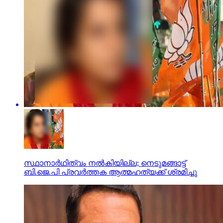
സ്ഥാനാര്‍ഥിത്വം നല്‍കിയില്ല; നെടുമങ്ങാട്ട്
ബി.ജെ.പി പ്രവര്‍ത്തക ആത്മഹത്യക്ക് ശ്രമിച്ചു