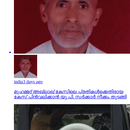
india
3 days ago
മുഹമ്മദ് അഖ്‌ലാഖ് കേസിലെ പ്രതികള്‍ക്കെതിരായ
കേസ് പിന്‍വലിക്കാന്‍ യു.പി. സര്‍ക്കാര്‍ നീക്കം തുടങ്ങി