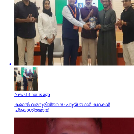
News
13 hours ago
കമാൽ വരദൂരിൻ്റെ 50 ഫുട്ബോൾ കഥകൾ
പ്രകാശിതമായി