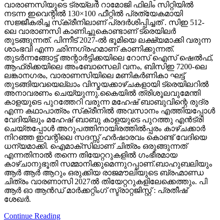
വാരാണസിയുടെ ട്രയ്ലർ റാമോജി ഫിലിം സിറ്റിയിൽ
നടന്ന ഇവെന്റിൽ 130×100 ഫീറ്റിൽ പ്രത്യേകമായി
സജ്ജീകരിച്ച സ്‌ക്രീനിലാണ് പ്രദർശിപ്പിച്ചത് . സിഇ 512-
ലെ വാരാണസി കാണിച്ചുകൊണ്ടാണ് ട്രെയിലര്‍
തുടങ്ങുന്നത്. പിന്നീട് 2027-ല്‍ ഭൂമിയെ ലക്ഷ്യമാക്കി വരുന്ന
ശാംഭവി എന്ന ഛിന്നഗ്രഹമാണ് കാണിക്കുന്നത്.
തുടര്‍ന്നങ്ങോട്ട് അന്റാര്‍ട്ടിക്കയിലെ റോസ് ഐസ് ഷെല്‍ഫ്,
ആഫ്രിക്കയിലെ അംബോസെലി വനം, ബിസിഇ 7200-ലെ
ലങ്കാനഗരം, വാരാണസിയിലെ മണികര്‍ണികാ ഘട്ട്
തുടങ്ങിയവയെല്ലാം വിസ്മയക്കാഴ്ചകളായി ട്രെയിലറില്‍
അനാവരണം ചെയ്യുന്നു.കൈയില്‍ ത്രിശൂലവുമേന്തി
കാളയുടെ പുറത്തേറി വരുന്ന മഹേഷ് ബാബുവിന്റെ രുദ്ര
എന്ന കഥാപാത്രം സ്‌ക്രീനിൽ അവസാനം എത്തിയപ്പോൾ
വേദിയിലും മഹേഷ് ബാബു കാളയുടെ പുറത്തു എൻട്രി
ചെയ്തപ്പോൾ അറുപത്തിനായിരത്തിൽപ്പരം കാഴ്ചക്കാർ
നിറഞ്ഞ ഇവന്റിലെ സദസ്സ് ഹർഷാരവം കൊണ്ട് വേദിയെ
ധന്യമാക്കി. ഐമാക്‌സിലാണ് ചിത്രം ഒരുങ്ങുന്നത്
എന്നതിനാല്‍ തന്നെ തിയേറ്ററുകളില്‍ ഗംഭീരമായ
കാഴ്ചാനുഭൂതി സമ്മാനിക്കുമെന്നുറപ്പാണ്.ബാഹുബലിയും
ആർ ആർ ആറും ഒരുക്കിയ രാജമൗലിയുടെ ബ്രഹ്മാണ്ഡ
ചിത്രം വാരണാസി 2027ൽ തിയേറ്ററുകളിലേക്കെത്തും. പി
ആർ ഓ ആൻഡ് മാർക്കറ്റിംഗ് സ്ട്രാറ്റജിസ്റ്റ് : പ്രതീഷ്
ശേഖർ.
Continue Reading