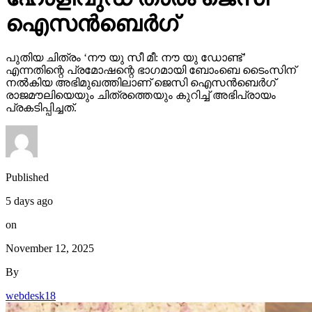
ഐസന്‍ബെര്‍ഗ്
പുതിയ ചിത്രം ‘നൗ യു സീ മീ: നൗ യു ഡോണ്ട്’
എന്നതിന്റെ പ്രമോഷന്റെ ഭാഗമായി ബോംബെ ടൈംസിന്
നല്‍കിയ അഭിമുഖത്തിലാണ് ജെസി ഐസന്‍ബെര്‍ഗ്
രാജമൗലിയെയും ചിത്രത്തെയും കുറിച്ച് അഭിപ്രായം
പ്രകടിപ്പിച്ചത്.
Published
5 days ago
on
November 12, 2025
By
webdesk18