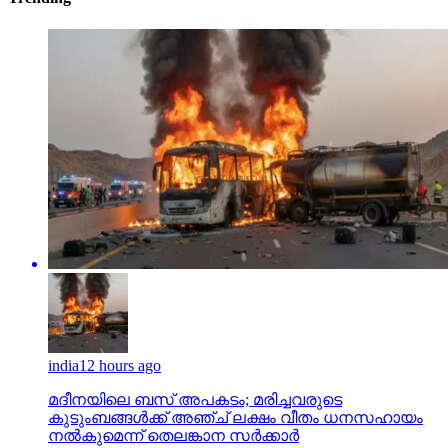
india
12 hours ago
മദീനയിലെ ബസ് അപകടം; മരിച്ചവരുടെ
കുടുംബങ്ങള്‍ക്ക് അഞ്ച് ലക്ഷം വീതം ധനസഹായം
നല്‍കുമെന്ന് തെലങ്കാന സര്‍ക്കാര്‍