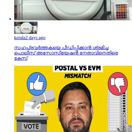
kerala
2 days ago
സഹപ്രവര്‍ത്തകയെ പീഡിപ്പിക്കാന്‍ ശ്രമിച്ച
പൊലീസ് അസോസിയേഷന്‍ നേതാവിനെതിരെ
കേസ്