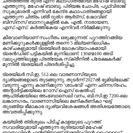
ചിത്രത്തില്‍ രുദ്ര എന്ന കഥാപാത്രമായി മഹേഷ് ബാബു
എത്തുന്നു. മഹേഷ് ബാബു, പ്രിയങ്ക ചോപ്ര, പൃഥ്വിരാജ്
സുകുമാരന്‍ എന്നിവര്‍ കേന്ദ്ര കഥാപാത്രങ്ങളായി
എത്തുന്ന ചിത്രം ശ്രീ ദുര്ഗ ആര്‍ട്‌സ്, ഷോവിങ്
ബിസിനസ് ബാനറുകളില്‍ കെ. എല്‍. നാരായണ,
എസ്.എസ്. കര്‍ത്തികേയ എന്നിവര്‍ നിര്‍മ്മിക്കുന്നു.
കീരവാണിയാണ് സംഗീതം ഒരുക്കുന്നത്. പുറത്തിറങ്ങിയ
മണിക്കൂറുകള്‍ക്കുള്ളില്‍ തന്നെ 5 മില്യണിലധികം
കാഴ്ചകളുമായി ട്രെയിലര്‍ ലോകവ്യാപകമായി
ട്രെന്‍ഡിങ് പട്ടികയില്‍ മുന്നിലാണ്. 130ണ്മ100 അടി
വലുപ്പത്തിലുള്ള പ്രത്യേക സ്‌ക്രീനില്‍ പ്രേക്ഷകര്‍ക്ക്
മുന്നില്‍ ട്രെയിലര്‍ പ്രദര്‍ശിപ്പിച്ചു.
ട്രെയിലര്‍ സി.ഇ. 512-ലെ വാരണാസിയുടെ
ദൃശ്യങ്ങളോടെ തുടങ്ങുന്നു. തുടര്‍ന്ന് 2027ല്‍ ഭൂമിയിലേക്ക്
വരുന്നു എന്നു കാണിക്കുന്ന ‘ശാംഭവി’ എന്ന ഛിന്നഗ്രഹം,
അന്റാര്‍ട്ടിക്കയിലെ റോസ് ഐസ് ഷെല്‍ഫ്,
ആഫ്രിക്കയിലെ അംബോസെലി വനം, ബി.സി.ഇ 7200-ലെ
ലങ്കാനഗരം, വാരണാസിയിലെ മണികര്‍ണികാ ഘട്ട്
തുടങ്ങിയ ഭീമാകാര ദൃശ്യവിശേഷങ്ങള്‍ അതിശയത്തോടെ
അവതരിപ്പിക്കുന്നു.
കയ്യില്‍ ത്രിശൂലം പിടിച്ച് കാളയുടെ പുറത്ത്
സവാരിയുമായി എത്തുന്ന രുദ്രയായി മഹേഷ്
ബാബുവിന്റെ എന്‍ട്രിയാണ് ട്രെയിലറിന്റെ ഹൈലൈറ്റ്.