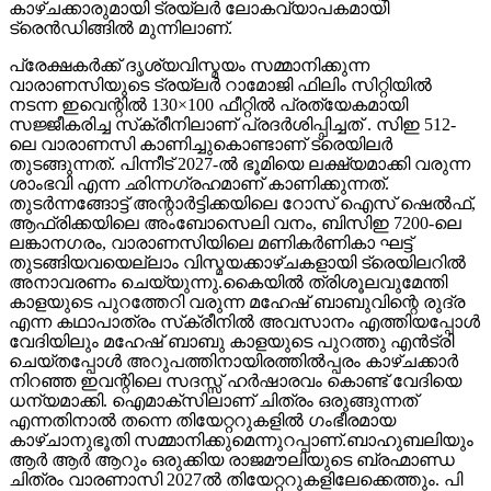
കാഴ്ചക്കാരുമായി ട്രയ്ലർ ലോകവ്യാപകമായി
ട്രെൻഡിങ്ങിൽ മുന്നിലാണ്.
പ്രേക്ഷകർക്ക് ദൃശ്യവിസ്മയം സമ്മാനിക്കുന്ന
വാരാണസിയുടെ ട്രയ്ലർ റാമോജി ഫിലിം സിറ്റിയിൽ
നടന്ന ഇവെന്റിൽ 130×100 ഫീറ്റിൽ പ്രത്യേകമായി
സജ്ജീകരിച്ച സ്‌ക്രീനിലാണ് പ്രദർശിപ്പിച്ചത് . സിഇ 512-
ലെ വാരാണസി കാണിച്ചുകൊണ്ടാണ് ട്രെയിലര്‍
തുടങ്ങുന്നത്. പിന്നീട് 2027-ല്‍ ഭൂമിയെ ലക്ഷ്യമാക്കി വരുന്ന
ശാംഭവി എന്ന ഛിന്നഗ്രഹമാണ് കാണിക്കുന്നത്.
തുടര്‍ന്നങ്ങോട്ട് അന്റാര്‍ട്ടിക്കയിലെ റോസ് ഐസ് ഷെല്‍ഫ്,
ആഫ്രിക്കയിലെ അംബോസെലി വനം, ബിസിഇ 7200-ലെ
ലങ്കാനഗരം, വാരാണസിയിലെ മണികര്‍ണികാ ഘട്ട്
തുടങ്ങിയവയെല്ലാം വിസ്മയക്കാഴ്ചകളായി ട്രെയിലറില്‍
അനാവരണം ചെയ്യുന്നു.കൈയില്‍ ത്രിശൂലവുമേന്തി
കാളയുടെ പുറത്തേറി വരുന്ന മഹേഷ് ബാബുവിന്റെ രുദ്ര
എന്ന കഥാപാത്രം സ്‌ക്രീനിൽ അവസാനം എത്തിയപ്പോൾ
വേദിയിലും മഹേഷ് ബാബു കാളയുടെ പുറത്തു എൻട്രി
ചെയ്തപ്പോൾ അറുപത്തിനായിരത്തിൽപ്പരം കാഴ്ചക്കാർ
നിറഞ്ഞ ഇവന്റിലെ സദസ്സ് ഹർഷാരവം കൊണ്ട് വേദിയെ
ധന്യമാക്കി. ഐമാക്‌സിലാണ് ചിത്രം ഒരുങ്ങുന്നത്
എന്നതിനാല്‍ തന്നെ തിയേറ്ററുകളില്‍ ഗംഭീരമായ
കാഴ്ചാനുഭൂതി സമ്മാനിക്കുമെന്നുറപ്പാണ്.ബാഹുബലിയും
ആർ ആർ ആറും ഒരുക്കിയ രാജമൗലിയുടെ ബ്രഹ്മാണ്ഡ
ചിത്രം വാരണാസി 2027ൽ തിയേറ്ററുകളിലേക്കെത്തും. പി