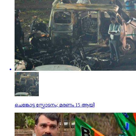
ചെങ്കോട്ട സ്ഫോടനം; മരണം 15 ആയി