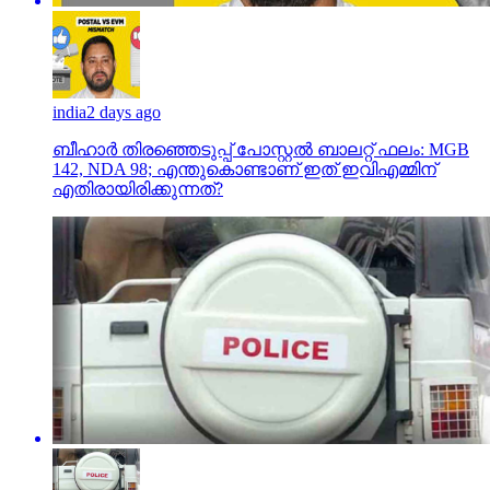
india
2 days ago
ബീഹാർ തിരഞ്ഞെടുപ്പ് പോസ്റ്റൽ ബാലറ്റ് ഫലം: MGB
142, NDA 98; എന്തുകൊണ്ടാണ് ഇത് ഇവിഎമ്മിന്
എതിരായിരിക്കുന്നത്?