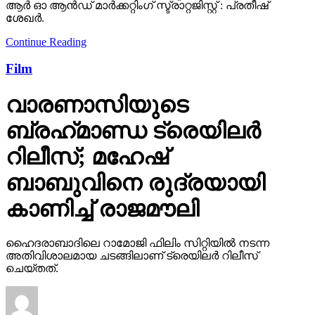
ആർ ഓ ആൻഡ് മാർക്കറ്റിംഗ് സ്ട്രാറ്റജിസ്റ്റ് : പ്രതീഷ്
ശേഖർ.
Continue Reading
Film
വാരണാസിയുടെ
ബ്രഹ്‌മാണ്ഡ ട്രെയിലര്‍
റിലീസ്; മഹേഷ്
ബാബുവിനെ രുദ്രയായി
കാണിച്ച് രാജമൗലി
ഹൈദരാബാദിലെ റാമോജി ഫിലിം സിറ്റിയില്‍ നടന്ന
അതിവിശാലമായ ചടങ്ങിലാണ് ട്രെയിലര്‍ റിലീസ്
ചെയ്തത്.