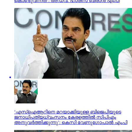
കൊണ്ടുവന്നത്’: അഡ്വ. ഹാരിസ് ബീരാൻ എംപി
‘എസ്‌ഐആറിനെ മറയാക്കിയുള്ള ബിജെപിയുടെ
ജനാധിപത്യധ്വംസനം കേരളത്തില്‍ സിപിഎം
അനുവര്‍ത്തിക്കുന്നു’: കെസി വേണുഗോപാല്‍ എംപി