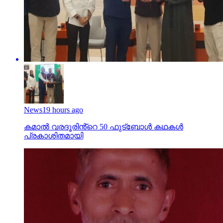
News
19 hours ago
കമാൽ വരദൂരിൻ്റെ 50 ഫുട്ബോൾ കഥകൾ
പ്രകാശിതമായി