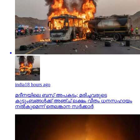
india
18 hours ago
മദീനയിലെ ബസ് അപകടം; മരിച്ചവരുടെ
കുടുംബങ്ങള്‍ക്ക് അഞ്ച് ലക്ഷം വീതം ധനസഹായം
നല്‍കുമെന്ന് തെലങ്കാന സര്‍ക്കാര്‍