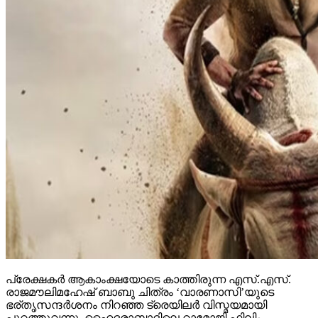
പ്രേക്ഷകര്‍ ആകാംക്ഷയോടെ കാത്തിരുന്ന എസ്.എസ്.
രാജമൗലിമഹേഷ് ബാബു ചിത്രം ‘വാരണാസി’യുടെ
ഭര്തൃസന്ദര്‍ശനം നിറഞ്ഞ ട്രെയിലര്‍ വിസ്മയമായി
പുറത്തുവന്നു. ഹൈദരാബാദിലെ റാമോജി ഫിലിം