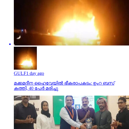
GULF
1 day ago
മക്കമദീന ഹൈവേയില്‍ ഭീകരാപകടം: ഉംറ ബസ്
കത്തി, 40 പേര്‍ മരിച്ചു