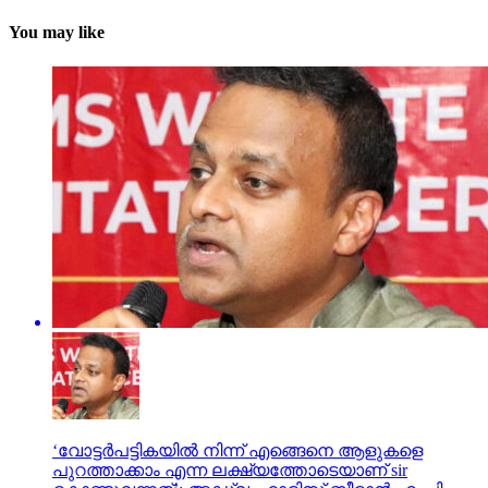
You may like
‘വോട്ടര്‍പട്ടികയില്‍ നിന്ന് എങ്ങെനെ ആളുകളെ
പുറത്താക്കാം എന്ന ലക്ഷ്യത്തോടെയാണ് sir