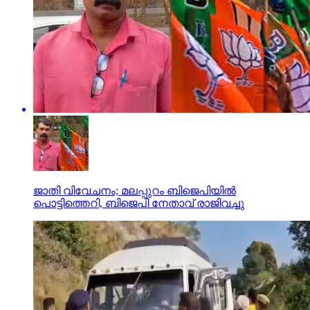
ജാതി വിവേചനം; മലപ്പുറം ബിജെപിയില്‍
പൊട്ടിത്തെറി, ബിജെപി നേതാവ് രാജിവച്ചു