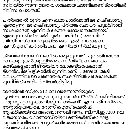
സിറ്റിയില്‍ നടന്ന അതിവിശാലമായ ചടങ്ങിലാണ് ട്രെയിലര്‍
റിലീസ് ചെയ്തത്.
ചിത്രത്തില്‍ രുദ്ര എന്ന കഥാപാത്രമായി മഹേഷ് ബാബു
എത്തുന്നു. മഹേഷ് ബാബു, പ്രിയങ്ക ചോപ്ര, പൃഥ്വിരാജ്
സുകുമാരന്‍ എന്നിവര്‍ കേന്ദ്ര കഥാപാത്രങ്ങളായി
എത്തുന്ന ചിത്രം ശ്രീ ദുര്ഗ ആര്‍ട്‌സ്, ഷോവിങ്
ബിസിനസ് ബാനറുകളില്‍ കെ. എല്‍. നാരായണ,
എസ്.എസ്. കര്‍ത്തികേയ എന്നിവര്‍ നിര്‍മ്മിക്കുന്നു.
കീരവാണിയാണ് സംഗീതം ഒരുക്കുന്നത്. പുറത്തിറങ്ങിയ
മണിക്കൂറുകള്‍ക്കുള്ളില്‍ തന്നെ 5 മില്യണിലധികം
കാഴ്ചകളുമായി ട്രെയിലര്‍ ലോകവ്യാപകമായി
ട്രെന്‍ഡിങ് പട്ടികയില്‍ മുന്നിലാണ്. 130ണ്മ100 അടി
വലുപ്പത്തിലുള്ള പ്രത്യേക സ്‌ക്രീനില്‍ പ്രേക്ഷകര്‍ക്ക്
മുന്നില്‍ ട്രെയിലര്‍ പ്രദര്‍ശിപ്പിച്ചു.
ട്രെയിലര്‍ സി.ഇ. 512-ലെ വാരണാസിയുടെ
ദൃശ്യങ്ങളോടെ തുടങ്ങുന്നു. തുടര്‍ന്ന് 2027ല്‍ ഭൂമിയിലേക്ക്
വരുന്നു എന്നു കാണിക്കുന്ന ‘ശാംഭവി’ എന്ന ഛിന്നഗ്രഹം,
അന്റാര്‍ട്ടിക്കയിലെ റോസ് ഐസ് ഷെല്‍ഫ്,
ആഫ്രിക്കയിലെ അംബോസെലി വനം, ബി.സി.ഇ 7200-ലെ
ലങ്കാനഗരം, വാരണാസിയിലെ മണികര്‍ണികാ ഘട്ട്
തുടങ്ങിയ ഭീമാകാര ദൃശ്യവിശേഷങ്ങള്‍ അതിശയത്തോടെ
അവതരിപ്പിക്കുന്നു.