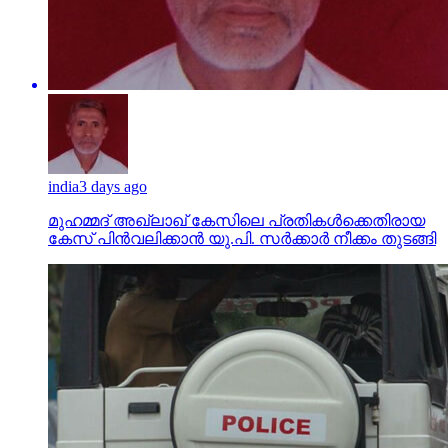
india
3 days ago
മുഹമ്മദ് അഖ്‌ലാഖ് കേസിലെ പ്രതികള്‍ക്കെതിരായ
കേസ് പിന്‍വലിക്കാന്‍ യു.പി. സര്‍ക്കാര്‍ നീക്കം തുടങ്ങി