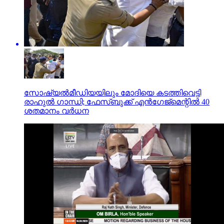
സോഷ്യല്‍മീഡിയയിലും മോദിയെ കടത്തിവെട്ടി
രാഹുല്‍ ഗാന്ധി; ഫേസ്ബുക്ക് എന്‍ഗേജ്മെന്റില്‍ 40
ശതമാനം വര്‍ധന