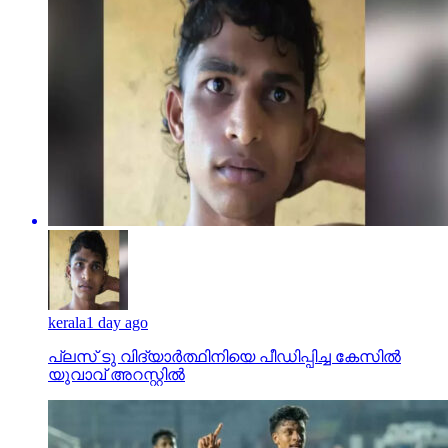
kerala
1 day ago
പ്ലസ് ടു വിദ്യാര്‍ത്ഥിനിയെ പീഡിപ്പിച്ച കേസില്‍
യുവാവ് അറസ്റ്റില്‍