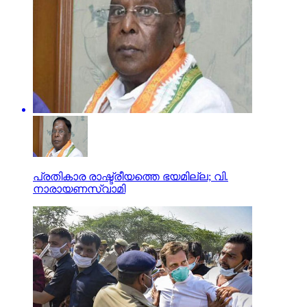
പ്രതികാര രാഷ്ട്രീയത്തെ ഭയമില്ല; വി.
നാരായണസ്വാമി