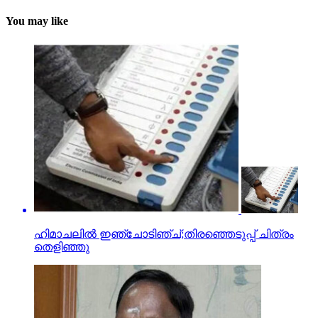
You may like
ഹിമാചലില്‍ ഇഞ്ചോടിഞ്ച്;തിരഞ്ഞെടുപ്പ് ചിത്രം
തെളിഞ്ഞു