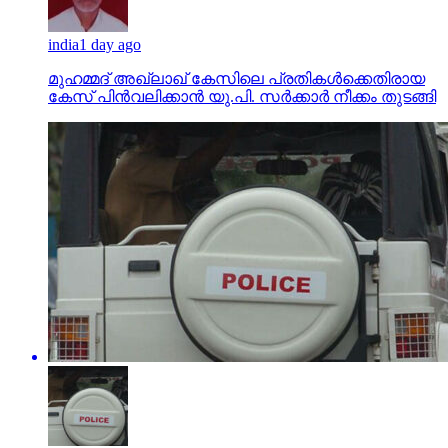
india
1 day ago
മുഹമ്മദ് അഖ്‌ലാഖ് കേസിലെ പ്രതികള്‍ക്കെതിരായ
കേസ് പിന്‍വലിക്കാന്‍ യു.പി. സര്‍ക്കാര്‍ നീക്കം തുടങ്ങി