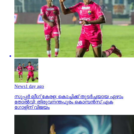
News
1 day ago
സൂപ്പര്‍ ലീഗ് കേരള: കൊച്ചിക്ക് തുടര്‍ച്ചയായ ഏഴാം
തോല്‍വി; തിരുവനന്തപുരം കൊമ്പന്‍സ് ഏക
ഗോളിന് വിജയം