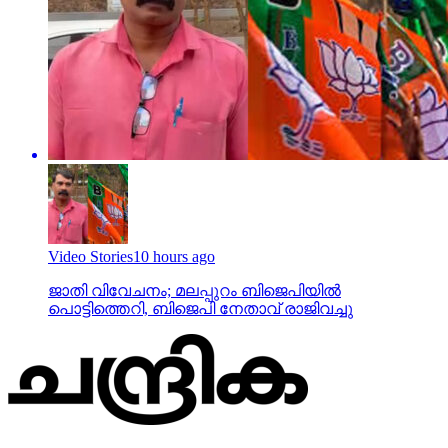
Video Stories
10 hours ago
ജാതി വിവേചനം; മലപ്പുറം ബിജെപിയില്‍
പൊട്ടിത്തെറി, ബിജെപി നേതാവ് രാജിവച്ചു