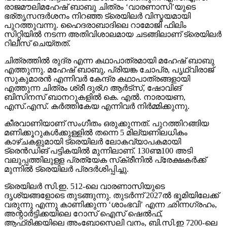
രാജമൗലിമഹേഷ് ബാബു ചിത്രം ‘വാരണാസി’യുടെ
ഭര്തൃസന്ദര്‍ശനം നിറഞ്ഞ ട്രെയിലര്‍ വിസ്മയമായി
പുറത്തുവന്നു. ഹൈദരാബാദിലെ റാമോജി ഫിലിം
സിറ്റിയില്‍ നടന്ന അതിവിശാലമായ ചടങ്ങിലാണ് ട്രെയിലര്‍
റിലീസ് ചെയ്തത്.
ചിത്രത്തില്‍ രുദ്ര എന്ന കഥാപാത്രമായി മഹേഷ് ബാബു
എത്തുന്നു. മഹേഷ് ബാബു, പ്രിയങ്ക ചോപ്ര, പൃഥ്വിരാജ്
സുകുമാരന്‍ എന്നിവര്‍ കേന്ദ്ര കഥാപാത്രങ്ങളായി
എത്തുന്ന ചിത്രം ശ്രീ ദുര്ഗ ആര്‍ട്‌സ്, ഷോവിങ്
ബിസിനസ് ബാനറുകളില്‍ കെ. എല്‍. നാരായണ,
എസ്.എസ്. കര്‍ത്തികേയ എന്നിവര്‍ നിര്‍മ്മിക്കുന്നു.
കീരവാണിയാണ് സംഗീതം ഒരുക്കുന്നത്. പുറത്തിറങ്ങിയ
മണിക്കൂറുകള്‍ക്കുള്ളില്‍ തന്നെ 5 മില്യണിലധികം
കാഴ്ചകളുമായി ട്രെയിലര്‍ ലോകവ്യാപകമായി
ട്രെന്‍ഡിങ് പട്ടികയില്‍ മുന്നിലാണ്. 130ണ്മ100 അടി
വലുപ്പത്തിലുള്ള പ്രത്യേക സ്‌ക്രീനില്‍ പ്രേക്ഷകര്‍ക്ക്
മുന്നില്‍ ട്രെയിലര്‍ പ്രദര്‍ശിപ്പിച്ചു.
ട്രെയിലര്‍ സി.ഇ. 512-ലെ വാരണാസിയുടെ
ദൃശ്യങ്ങളോടെ തുടങ്ങുന്നു. തുടര്‍ന്ന് 2027ല്‍ ഭൂമിയിലേക്ക്
വരുന്നു എന്നു കാണിക്കുന്ന ‘ശാംഭവി’ എന്ന ഛിന്നഗ്രഹം,
അന്റാര്‍ട്ടിക്കയിലെ റോസ് ഐസ് ഷെല്‍ഫ്,
ആഫ്രിക്കയിലെ അംബോസെലി വനം, ബി.സി.ഇ 7200-ലെ