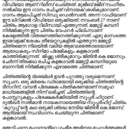
വീഡിയോ ആണ് റിലീസ് ചെയ്തത്. മുജീബ് മജീദ് സംഗീതം
നൽകിയ ഈ ഗാനം രചിച്ചത് വിനായക് ശശികുമാറാണ്.
ഗാനം ആലപിച്ചത് സിന്ധു ഡെൽസൺ. അന്ന റാഫിയാണ്
ഈ ലിറിക്കൽ വീഡിയോ ഒരുക്കിയത്. നവംബർ 27 നാണ്
ചിത്രം ആഗോള റിലീസായി എത്തുന്നത്. മമ്മൂട്ടി കമ്പനി
നിർമ്മിക്കുന്ന ഈ ചിത്രം വേഫറർ ഫിലിംസാണ്
കേരളത്തിൽ വിതരണത്തിനെത്തിക്കുന്നത്. ഏഴു മാസത്തെ
ഇടവേളക്ക് ശേഷം തീയേറ്ററുകളിൽ എത്തുന്ന മമ്മൂട്ടി
ചിത്രമെന്ന നിലയിൽ വലിയ ആവേശത്തോടെയാണ്
ആരാധകരും സിനിമാ പ്രേമികളും കളങ്കാവൽ
കാത്തിരിക്കുന്നത്. ജിഷ്ണു ശ്രീകുമാറും ജിതിൻ കെ ജോസും
ചേർന്ന് തിരക്കഥ രചിച്ച കളങ്കാവൽ മമ്മൂട്ടി കമ്പനിയുടെ
ബാനറിൽ നിർമ്മിക്കുന്ന ഏഴാമത്തെ ചിത്രമാണ്.
ചിത്രത്തിന്റെ ട്രെയ്‌ലർ ഉടൻ പുറത്തു വരുമെന്നാണ്
സൂചന. ഒരു ക്രൈം ഡ്രാമയായി ഒരുക്കിയ ചിത്രത്തിന്റെ
ടീസറിന്, വമ്പൻ പ്രേക്ഷക പ്രതികരണമാണ് സമൂഹ
മാധ്യമങ്ങളിൽ നിന്ന് ലഭിച്ചത്. ചിത്രത്തിന്റെ
പോസ്റ്ററുകളും പ്രേക്ഷകർക്കിടയിൽ സൂപ്പർ ഹിറ്റാണ്.
ദുൽഖർ സൽമാൻ നായകനായെത്തിയ സൂപ്പർഹിറ്റ് ചിത്രം
‘കുറുപ്പ്’ന്റെ കഥ ഒരുക്കി ശ്രദ്ധ നേടിയ ജിതിൻ കെ ജോസ്
ആദ്യമായ് സംവിധാനം ചെയ്യുന്ന ചിത്രമാണ്
കളങ്കാവൽ.
മമ്മൂട്ടി എന്ന മഹാനടൻ്റെ ഗംഭീര അഭിനയ മുഹൂർത്തങ്ങൾ