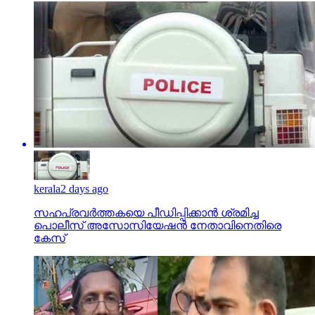
kerala
2 days ago
സഹപ്രവര്‍ത്തകയെ പീഡിപ്പിക്കാന്‍ ശ്രമിച്ച
പൊലീസ് അസോസിയേഷന്‍ നേതാവിനെതിരെ
കേസ്