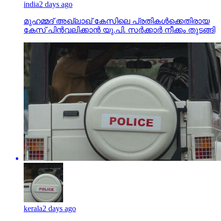
india
2 days ago
മുഹമ്മദ് അഖ്‌ലാഖ് കേസിലെ പ്രതികള്‍ക്കെതിരായ
കേസ് പിന്‍വലിക്കാന്‍ യു.പി. സര്‍ക്കാര്‍ നീക്കം തുടങ്ങി
kerala
2 days ago