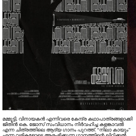
മമ്മൂട്ടി, വിനായകൻ എന്നിവരെ കേന്ദ്ര കഥാപാത്രങ്ങളാക്കി
ജിതിൻ കെ. ജോസ് സംവിധാനം നിർവഹിച്ച കളങ്കാവൽ
എന്ന ചിത്രത്തിലെ ആദ്യ ഗാനം പുറത്ത്. “നിലാ കായും”
എന്ന വരികളോടെ ആരംഭിക്കുന്ന ഗാനത്തിന്റെ ലിറിക്കൽ