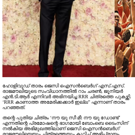
ഹോളിവുഡ് താരം ജെസി ഐസന്‍ബെര്‍ഗ് എസ്.എസ്.
രാജമൗലിയുടെ സംവിധാനത്തില്‍ റാം ചരണ്‍, ജൂനിയര്‍
എന്‍.ടി.ആര്‍ എന്നിവര്‍ അഭിനയിച്ച RRR ചിത്രത്തെ പുകഴ്ത്തി.
‘RRR കാണാത്ത അമേരിക്കക്കാര്‍ ഇല്ല” എന്നാണ് താരം
പറഞ്ഞത്.
തന്റെ പുതിയ ചിത്രം ‘നൗ യു സീ മീ: നൗ യു ഡോണ്ട്’
എന്നതിന്റെ പ്രമോഷന്റെ ഭാഗമായി ബോംബെ ടൈംസിന്
നല്‍കിയ അഭിമുഖത്തിലാണ് ജെസി ഐസന്‍ബെര്‍ഗ്
രാജമൗലിയെയും ചിത്രത്തെയും കുറിച്ച് അഭിപ്രായം