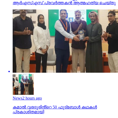
ആര്‍എസ്എസ് പ്രവര്‍ത്തകന്‍ ആത്മഹത്യ ചെയ്തു
News
2 hours ago
കമാൽ വരദൂരിൻ്റെ 50 ഫുട്ബോൾ കഥകൾ
പ്രകാശിതമായി