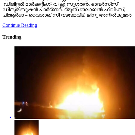
ഡിജിറ്റൽ മാർക്കറ്റിംഗ്- വിഷ്ണു സുഗതൻ, ഓവർസീസ്
ഡിസ്ട്രിബൂഷൻ പാർട്ണർ- ട്രൂത് ഗ്ലോബൽ ഫിലിംസ്,
പിആർഓ – വൈശാഖ് സി വടക്കേവീട്, ജിനു അനിൽകുമാർ.
Continue Reading
Trending