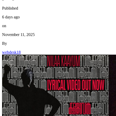
Published
6 days ago
on
November 11, 2025
By
webdesk18