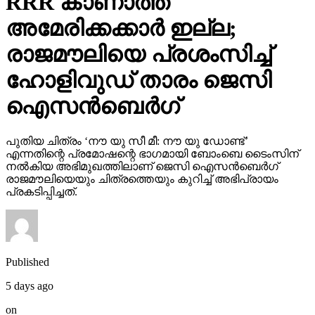
RRR കാണാത്ത
അമേരിക്കക്കാര്‍ ഇല്ല;
രാജമൗലിയെ പ്രശംസിച്ച്
ഹോളിവുഡ് താരം ജെസി
ഐസന്‍ബെര്‍ഗ്
പുതിയ ചിത്രം ‘നൗ യു സീ മീ: നൗ യു ഡോണ്ട്’
എന്നതിന്റെ പ്രമോഷന്റെ ഭാഗമായി ബോംബെ ടൈംസിന്
നല്‍കിയ അഭിമുഖത്തിലാണ് ജെസി ഐസന്‍ബെര്‍ഗ്
രാജമൗലിയെയും ചിത്രത്തെയും കുറിച്ച് അഭിപ്രായം
പ്രകടിപ്പിച്ചത്.
Published
5 days ago
on