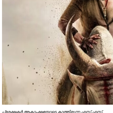
പ്രേക്ഷകര്‍ ആകാംക്ഷയോടെ കാത്തിരുന്ന എസ്.എസ്.