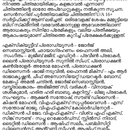
നിറഞ്ഞ ചിത്രമായിരിക്കും കളങ്കാവൽ എന്നാണ്
ചിത്രത്തിന്റെ ഓരോ അപ്‌ഡേറ്റുകളും നൽകുന്ന സൂചന.
സെൻസറിങ് പൂർത്തിയാക്കിയ ചിത്രത്തിന് U/A 16+
സർട്ടിഫിക്കറ്റ് ആണ് ലഭിച്ചത്. ഒരിടവേളക്ക് ശേഷം മമ്മൂട്ടിയെ
ബിഗ് സ്‌ക്രീനിൽ വരവേൽക്കാനുള്ള ആവേശത്തിലാണ്
ആരാധകരും സിനിമാ പ്രേമികളും. വലിയ പ്രതീക്ഷയും
ആകാംഷയുമാണ് ചിത്രത്തെ കുറിച്ച് പ്രേക്ഷകർക്കുള്ളത്.
എക്സിക്യൂട്ടീവ് പ്രൊഡ്യൂസർ – ജോർജ്
സെബാസ്റ്റ്യൻ, ഛായാഗ്രഹണം- ഫൈസൽ അലി,
സംഗീതം – മുജീബ് മജീദ്, എഡിറ്റർ – പ്രവീൺ പ്രഭാകർ,
ലൈൻ പ്രൊഡ്യൂസർ- സുനിൽ സിംഗ്, പ്രൊഡക്ഷൻ
കൺട്രോളർ- അരോമ മോഹൻ, പ്രൊഡക്ഷൻ
ഡിസൈനർ- ഷാജി നടുവിൽ, ഫൈനൽ മിക്സ് – എം ആർ
രാജാകൃഷ്ണൻ, ചീഫ് അസോസിയേറ്റ് ഡയറക്ടർ- ബോസ്,
മേക്കപ്പ്- അമൽ ചന്ദ്രൻ, ജോർജ് സെബാസ്റ്റ്യൻ,
വസ്ത്രാലങ്കാരം- അഭിജിത്ത് സി, വരികൾ – വിനായക്
ശശികുമാർ, ഹരിത ഹരി ബാബു, കളറിസ്റ്റ് – ലിജു പ്രഭാകർ,
സംഘട്ടനം – ആക്ഷൻ സന്തോഷ്, സൗണ്ട് ഡിസൈൻ –
കിഷൻ മോഹൻ, വിഎഫ്എക്സ് സൂപ്പർവൈസർ – എസ്
സന്തോഷ് രാജു, വിഎഫ്എക്സ് കോഓർഡിനേറ്റർ –
ഡിക്സൻ പി ജോ, വിഎഫ്എക്സ് – വിശ്വ എഫ് എക്സ്,
സിങ്ക് സൗണ്ട് – സപ്ത റെക്കോർഡ്സ്, സ്റ്റിൽസ്- നിദാദ്,
ടൈറ്റിൽ ഡിസൈൻ – ആഷിഫ് സലീം, പബ്ലിസിറ്റി
ഡിസൈൻസ്- ആൻ്റണി സ്റ്റീഫൻ, ആഷിഫ് സലീം,