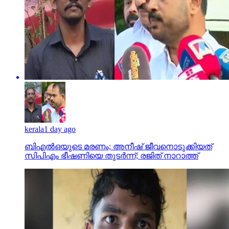
kerala
1 day ago
ബിഎല്‍ഒയുടെ മരണം; അനീഷ് ജീവനൊടുക്കിയത്
സിപിഎം ഭീഷണിയെ തുടര്‍ന്ന്; രജിത് നാറാത്ത്