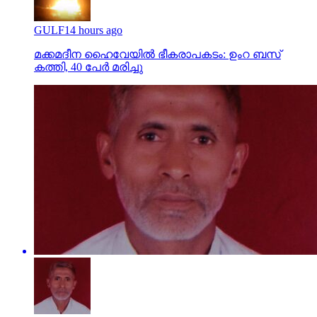
GULF
14 hours ago
മക്കമദീന ഹൈവേയില്‍ ഭീകരാപകടം: ഉംറ ബസ്
കത്തി, 40 പേര്‍ മരിച്ചു