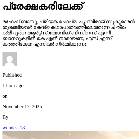
പ്രേക്ഷകരിലേക്ക്
മഹേഷ് ബാബു, പ്രിയങ്ക ചോപ്ര, പൃഥ്വിരാജ് സുകുമാരൻ
തുടങ്ങിയവർ കേന്ദ്ര കഥാപാത്രത്തിലെത്തുന്ന ചിത്രം
ശ്രീ ദുർഗ ആർട്ട്സ്,ഷോവിങ് ബിസിനസ് എന്നീ
ബാനറുകളിൽ കെ എൽ നാരായണ, എസ് എസ്
കർത്തികേയ എന്നിവർ നിർമ്മിക്കുന്നു.
Published
1 hour ago
on
November 17, 2025
By
webdesk18