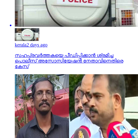
kerala
2 days ago
സഹപ്രവര്‍ത്തകയെ പീഡിപ്പിക്കാന്‍ ശ്രമിച്ച
പൊലീസ് അസോസിയേഷന്‍ നേതാവിനെതിരെ
കേസ്