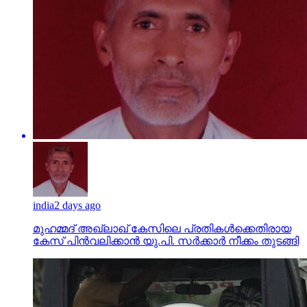
india
2 days ago
മുഹമ്മദ് അഖ്‌ലാഖ് കേസിലെ പ്രതികള്‍ക്കെതിരായ
കേസ് പിന്‍വലിക്കാന്‍ യു.പി. സര്‍ക്കാര്‍ നീക്കം തുടങ്ങി