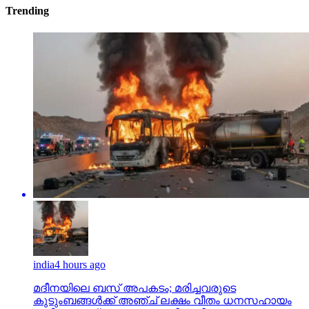
Trending
india
4 hours ago
മദീനയിലെ ബസ് അപകടം; മരിച്ചവരുടെ
കുടുംബങ്ങള്‍ക്ക് അഞ്ച് ലക്ഷം വീതം ധനസഹായം