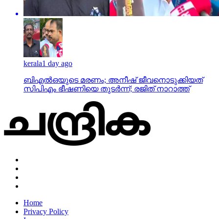
kerala
1 day ago
ബിഎല്‍ഒയുടെ മരണം; അനീഷ് ജീവനൊടുക്കിയത്
സിപിഎം ഭീഷണിയെ തുടര്‍ന്ന്; രജിത് നാറാത്ത്
Home
Privacy Policy