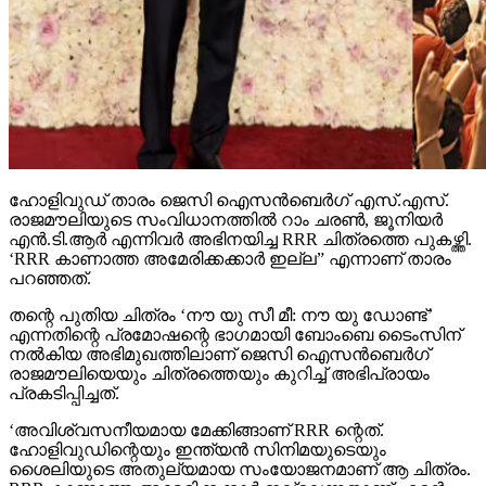
ഹോളിവുഡ് താരം ജെസി ഐസന്‍ബെര്‍ഗ് എസ്.എസ്.
രാജമൗലിയുടെ സംവിധാനത്തില്‍ റാം ചരണ്‍, ജൂനിയര്‍
എന്‍.ടി.ആര്‍ എന്നിവര്‍ അഭിനയിച്ച RRR ചിത്രത്തെ പുകഴ്ത്തി.
‘RRR കാണാത്ത അമേരിക്കക്കാര്‍ ഇല്ല” എന്നാണ് താരം
പറഞ്ഞത്.
തന്റെ പുതിയ ചിത്രം ‘നൗ യു സീ മീ: നൗ യു ഡോണ്ട്’
എന്നതിന്റെ പ്രമോഷന്റെ ഭാഗമായി ബോംബെ ടൈംസിന്
നല്‍കിയ അഭിമുഖത്തിലാണ് ജെസി ഐസന്‍ബെര്‍ഗ്
രാജമൗലിയെയും ചിത്രത്തെയും കുറിച്ച് അഭിപ്രായം
പ്രകടിപ്പിച്ചത്.
‘അവിശ്വസനീയമായ മേക്കിങ്ങാണ് RRR ന്റെത്.
ഹോളിവുഡിന്റെയും ഇന്ത്യന്‍ സിനിമയുടെയും
ശൈലിയുടെ അതുല്യമായ സംയോജനമാണ് ആ ചിത്രം.