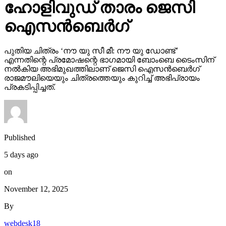
ഹോളിവുഡ് താരം ജെസി
ഐസന്‍ബെര്‍ഗ്
പുതിയ ചിത്രം ‘നൗ യു സീ മീ: നൗ യു ഡോണ്ട്’
എന്നതിന്റെ പ്രമോഷന്റെ ഭാഗമായി ബോംബെ ടൈംസിന്
നല്‍കിയ അഭിമുഖത്തിലാണ് ജെസി ഐസന്‍ബെര്‍ഗ്
രാജമൗലിയെയും ചിത്രത്തെയും കുറിച്ച് അഭിപ്രായം
പ്രകടിപ്പിച്ചത്.
Published
5 days ago
on
November 12, 2025
By
webdesk18