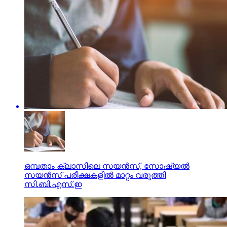
ഒമ്പതാം ക്ലാസിലെ സയന്‍സ്, സോഷ്യല്‍
സയന്‍സ് പരീക്ഷകളില്‍ മാറ്റം വരുത്തി
സി.ബി.എസ്.ഇ