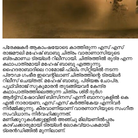
പ്രേക്ഷകർ ആകാംഷയോടെ കാത്തിരുന്ന എസ് എസ്
രാജമൗലി മഹേഷ് ബാബു ചിത്രം വാരാണാസിയുടെ
ബ്രഹ്മാണ്ഡ ട്രയ്ലർ റിലീസായി. ചിത്രത്തിൽ രുദ്ര എന്ന
കഥാപാത്രമായി മഹേഷ് ബാബു എത്തുന്നു.
ഹൈദരാബാദിലെ റാമോജി ഫിലിം സിറ്റിയിൽ നടന്ന
പ്രൗഢ ഗംഭീര ഇവെന്റിലാണ് ചിത്രത്തിന്റെ ട്രയ്ലർ
റിലീസ് ചെയ്തത്. മഹേഷ് ബാബു, പ്രിയങ്ക ചോപ്ര,
പൃഥ്വിരാജ് സുകുമാരൻ തുടങ്ങിയവർ കേന്ദ്ര
കഥാപാത്രത്തിലെത്തുന്ന ചിത്രം ശ്രീ ദുർഗ
ആർട്ട്സ്,ഷോവിങ് ബിസിനസ് എന്നീ ബാനറുകളിൽ കെ
എൽ നാരായണ, എസ് എസ് കർത്തികേയ എന്നിവർ
നിർമ്മിക്കുന്നു. കീരവാണിയാണ് വാരണാസിയുടെ സംഗീത
സംവിധാനം നിർവഹിക്കുന്നത്.
മണിക്കൂറുകൾക്കുള്ളിൽ അഞ്ചു മില്യണിൽപ്പരം
കാഴ്ചക്കാരുമായി ട്രയ്ലർ ലോകവ്യാപകമായി
ട്രെൻഡിങ്ങിൽ മുന്നിലാണ്.