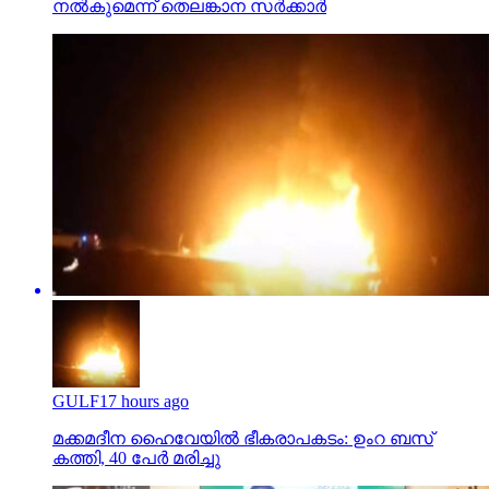
നല്‍കുമെന്ന് തെലങ്കാന സര്‍ക്കാര്‍
GULF
17 hours ago
മക്കമദീന ഹൈവേയില്‍ ഭീകരാപകടം: ഉംറ ബസ്
കത്തി, 40 പേര്‍ മരിച്ചു