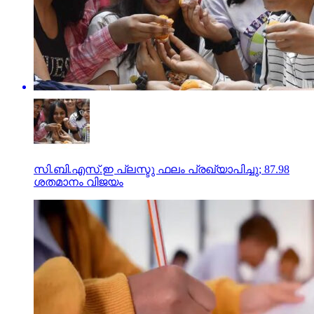
സി.ബി.എസ്.ഇ പ്ലസ്ടു ഫലം പ്രഖ്യാപിച്ചു; 87.98
ശതമാനം വിജയം