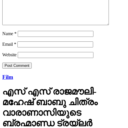
Name
*
Email
*
Website
Film
എസ് എസ് രാജമൗലി-
മഹേഷ് ബാബു ചിത്രം
വാരാണാസിയുടെ
ബ്രഹ്മാണ്ഡ ട്രയ്ലർ