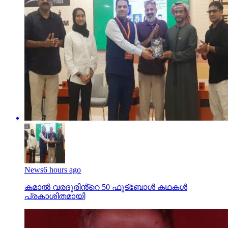
News
6 hours ago
കമാൽ വരദൂരിൻ്റെ 50 ഫുട്ബോൾ കഥകൾ
പ്രകാശിതമായി