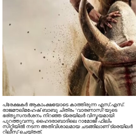
പ്രേക്ഷകര്‍ ആകാംക്ഷയോടെ കാത്തിരുന്ന എസ്.എസ്.
രാജമൗലിമഹേഷ് ബാബു ചിത്രം ‘വാരണാസി’യുടെ
ഭര്തൃസന്ദര്‍ശനം നിറഞ്ഞ ട്രെയിലര്‍ വിസ്മയമായി
പുറത്തുവന്നു. ഹൈദരാബാദിലെ റാമോജി ഫിലിം
സിറ്റിയില്‍ നടന്ന അതിവിശാലമായ ചടങ്ങിലാണ് ട്രെയിലര്‍
റിലീസ് ചെയ്തത്.