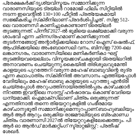
പ്രേക്ഷകർക്ക് ദൃശ്യവിസ്മയം സമ്മാനിക്കുന്ന
വാരാണസിയുടെ ട്രയ്ലർ റാമോജി ഫിലിം സിറ്റിയിൽ
നടന്ന ഇവെന്റിൽ 130×100 ഫീറ്റിൽ പ്രത്യേകമായി
സജ്ജീകരിച്ച സ്‌ക്രീനിലാണ് പ്രദർശിപ്പിച്ചത് . സിഇ 512-
ലെ വാരാണസി കാണിച്ചുകൊണ്ടാണ് ട്രെയിലര്‍
തുടങ്ങുന്നത്. പിന്നീട് 2027-ല്‍ ഭൂമിയെ ലക്ഷ്യമാക്കി വരുന്ന
ശാംഭവി എന്ന ഛിന്നഗ്രഹമാണ് കാണിക്കുന്നത്.
തുടര്‍ന്നങ്ങോട്ട് അന്റാര്‍ട്ടിക്കയിലെ റോസ് ഐസ് ഷെല്‍ഫ്,
ആഫ്രിക്കയിലെ അംബോസെലി വനം, ബിസിഇ 7200-ലെ
ലങ്കാനഗരം, വാരാണസിയിലെ മണികര്‍ണികാ ഘട്ട്
തുടങ്ങിയവയെല്ലാം വിസ്മയക്കാഴ്ചകളായി ട്രെയിലറില്‍
അനാവരണം ചെയ്യുന്നു.കൈയില്‍ ത്രിശൂലവുമേന്തി
കാളയുടെ പുറത്തേറി വരുന്ന മഹേഷ് ബാബുവിന്റെ രുദ്ര
എന്ന കഥാപാത്രം സ്‌ക്രീനിൽ അവസാനം എത്തിയപ്പോൾ
വേദിയിലും മഹേഷ് ബാബു കാളയുടെ പുറത്തു എൻട്രി
ചെയ്തപ്പോൾ അറുപത്തിനായിരത്തിൽപ്പരം കാഴ്ചക്കാർ
നിറഞ്ഞ ഇവന്റിലെ സദസ്സ് ഹർഷാരവം കൊണ്ട് വേദിയെ
ധന്യമാക്കി. ഐമാക്‌സിലാണ് ചിത്രം ഒരുങ്ങുന്നത്
എന്നതിനാല്‍ തന്നെ തിയേറ്ററുകളില്‍ ഗംഭീരമായ
കാഴ്ചാനുഭൂതി സമ്മാനിക്കുമെന്നുറപ്പാണ്.ബാഹുബലിയും
ആർ ആർ ആറും ഒരുക്കിയ രാജമൗലിയുടെ ബ്രഹ്മാണ്ഡ
ചിത്രം വാരണാസി 2027ൽ തിയേറ്ററുകളിലേക്കെത്തും. പി
ആർ ഓ ആൻഡ് മാർക്കറ്റിംഗ് സ്ട്രാറ്റജിസ്റ്റ് : പ്രതീഷ്
ശേഖർ.