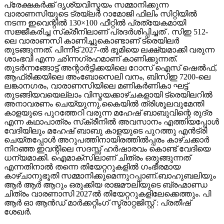
പ്രേക്ഷകർക്ക് ദൃശ്യവിസ്മയം സമ്മാനിക്കുന്ന
വാരാണസിയുടെ ട്രയ്ലർ റാമോജി ഫിലിം സിറ്റിയിൽ
നടന്ന ഇവെന്റിൽ 130×100 ഫീറ്റിൽ പ്രത്യേകമായി
സജ്ജീകരിച്ച സ്‌ക്രീനിലാണ് പ്രദർശിപ്പിച്ചത് . സിഇ 512-
ലെ വാരാണസി കാണിച്ചുകൊണ്ടാണ് ട്രെയിലര്‍
തുടങ്ങുന്നത്. പിന്നീട് 2027-ല്‍ ഭൂമിയെ ലക്ഷ്യമാക്കി വരുന്ന
ശാംഭവി എന്ന ഛിന്നഗ്രഹമാണ് കാണിക്കുന്നത്.
തുടര്‍ന്നങ്ങോട്ട് അന്റാര്‍ട്ടിക്കയിലെ റോസ് ഐസ് ഷെല്‍ഫ്,
ആഫ്രിക്കയിലെ അംബോസെലി വനം, ബിസിഇ 7200-ലെ
ലങ്കാനഗരം, വാരാണസിയിലെ മണികര്‍ണികാ ഘട്ട്
തുടങ്ങിയവയെല്ലാം വിസ്മയക്കാഴ്ചകളായി ട്രെയിലറില്‍
അനാവരണം ചെയ്യുന്നു.കൈയില്‍ ത്രിശൂലവുമേന്തി
കാളയുടെ പുറത്തേറി വരുന്ന മഹേഷ് ബാബുവിന്റെ രുദ്ര
എന്ന കഥാപാത്രം സ്‌ക്രീനിൽ അവസാനം എത്തിയപ്പോൾ
വേദിയിലും മഹേഷ് ബാബു കാളയുടെ പുറത്തു എൻട്രി
ചെയ്തപ്പോൾ അറുപത്തിനായിരത്തിൽപ്പരം കാഴ്ചക്കാർ
നിറഞ്ഞ ഇവന്റിലെ സദസ്സ് ഹർഷാരവം കൊണ്ട് വേദിയെ
ധന്യമാക്കി. ഐമാക്‌സിലാണ് ചിത്രം ഒരുങ്ങുന്നത്
എന്നതിനാല്‍ തന്നെ തിയേറ്ററുകളില്‍ ഗംഭീരമായ
കാഴ്ചാനുഭൂതി സമ്മാനിക്കുമെന്നുറപ്പാണ്.ബാഹുബലിയും
ആർ ആർ ആറും ഒരുക്കിയ രാജമൗലിയുടെ ബ്രഹ്മാണ്ഡ
ചിത്രം വാരണാസി 2027ൽ തിയേറ്ററുകളിലേക്കെത്തും. പി
ആർ ഓ ആൻഡ് മാർക്കറ്റിംഗ് സ്ട്രാറ്റജിസ്റ്റ് : പ്രതീഷ്
ശേഖർ.