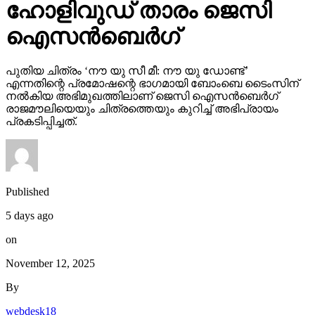
ഹോളിവുഡ് താരം ജെസി
ഐസന്‍ബെര്‍ഗ്
പുതിയ ചിത്രം ‘നൗ യു സീ മീ: നൗ യു ഡോണ്ട്’
എന്നതിന്റെ പ്രമോഷന്റെ ഭാഗമായി ബോംബെ ടൈംസിന്
നല്‍കിയ അഭിമുഖത്തിലാണ് ജെസി ഐസന്‍ബെര്‍ഗ്
രാജമൗലിയെയും ചിത്രത്തെയും കുറിച്ച് അഭിപ്രായം
പ്രകടിപ്പിച്ചത്.
Published
5 days ago
on
November 12, 2025
By
webdesk18