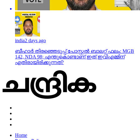
india
2 days ago
ബീഹാർ തിരഞ്ഞെടുപ്പ് പോസ്റ്റൽ ബാലറ്റ് ഫലം: MGB
142, NDA 98; എന്തുകൊണ്ടാണ് ഇത് ഇവിഎമ്മിന്
എതിരായിരിക്കുന്നത്?
Home