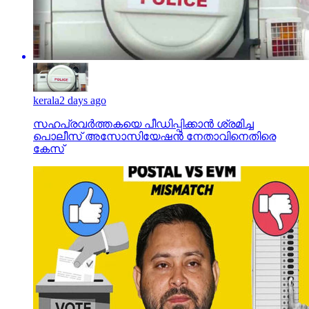
kerala
2 days ago
സഹപ്രവര്‍ത്തകയെ പീഡിപ്പിക്കാന്‍ ശ്രമിച്ച
പൊലീസ് അസോസിയേഷന്‍ നേതാവിനെതിരെ
കേസ്