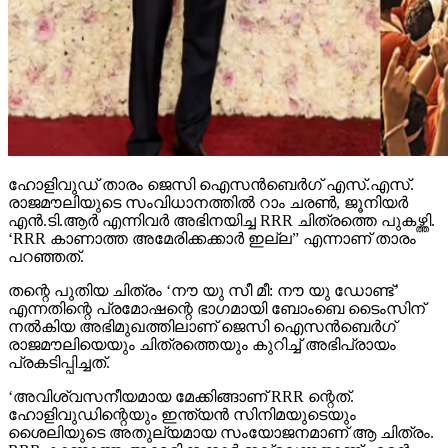
ഹോളിവുഡ് താരം ജെസി ഐസന്‍ബെര്‍ഗ് എസ്.എസ്.
രാജമൗലിയുടെ സംവിധാനത്തില്‍ റാം ചരണ്‍, ജൂനിയര്‍
എന്‍.ടി.ആര്‍ എന്നിവര്‍ അഭിനയിച്ച RRR ചിത്രത്തെ പുകഴ്ത്തി.
‘RRR കാണാത്ത അമേരിക്കക്കാര്‍ ഇല്ല” എന്നാണ് താരം
പറഞ്ഞത്.
തന്റെ പുതിയ ചിത്രം ‘നൗ യു സീ മീ: നൗ യു ഡോണ്ട്’
എന്നതിന്റെ പ്രമോഷന്റെ ഭാഗമായി ബോംബെ ടൈംസിന്
നല്‍കിയ അഭിമുഖത്തിലാണ് ജെസി ഐസന്‍ബെര്‍ഗ്
രാജമൗലിയെയും ചിത്രത്തെയും കുറിച്ച് അഭിപ്രായം
പ്രകടിപ്പിച്ചത്.
‘അവിശ്വസനീയമായ മേക്കിങ്ങാണ് RRR ന്റെത്.
ഹോളിവുഡിന്റെയും ഇന്ത്യന്‍ സിനിമയുടെയും
ശൈലിയുടെ അതുല്യമായ സംയോജനമാണ് ആ ചിത്രം.