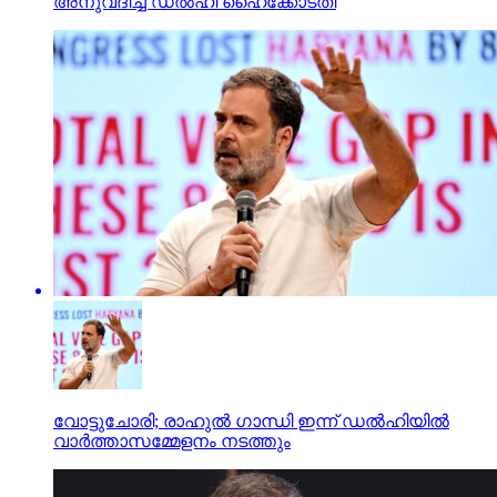
അനുവദിച്ച് ഡല്‍ഹി ഹൈക്കോടതി
വോട്ടുചോരി; രാഹുല്‍ ഗാന്ധി ഇന്ന് ഡല്‍ഹിയില്‍
വാര്‍ത്താസമ്മേളനം നടത്തും