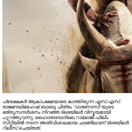
പ്രേക്ഷകര്‍ ആകാംക്ഷയോടെ കാത്തിരുന്ന എസ്.എസ്.
രാജമൗലിമഹേഷ് ബാബു ചിത്രം ‘വാരണാസി’യുടെ
ഭര്തൃസന്ദര്‍ശനം നിറഞ്ഞ ട്രെയിലര്‍ വിസ്മയമായി
പുറത്തുവന്നു. ഹൈദരാബാദിലെ റാമോജി ഫിലിം
സിറ്റിയില്‍ നടന്ന അതിവിശാലമായ ചടങ്ങിലാണ് ട്രെയിലര്‍
റിലീസ് ചെയ്തത്.