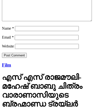
Name
*
Email
*
Website
Film
എസ് എസ് രാജമൗലി-
മഹേഷ് ബാബു ചിത്രം
വാരാണാസിയുടെ
ബ്രഹ്മാണ്ഡ ട്രയ്ലർ