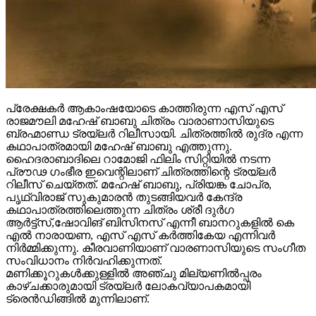
പ്രേക്ഷകർ ആകാംഷയോടെ കാത്തിരുന്ന എസ് എസ്
രാജമൗലി മഹേഷ് ബാബു ചിത്രം വാരാണാസിയുടെ
ബ്രഹ്മാണ്ഡ ട്രയ്ലർ റിലീസായി. ചിത്രത്തിൽ രുദ്ര എന്ന
കഥാപാത്രമായി മഹേഷ് ബാബു എത്തുന്നു.
ഹൈദരാബാദിലെ റാമോജി ഫിലിം സിറ്റിയിൽ നടന്ന
പ്രൗഢ ഗംഭീര ഇവെന്റിലാണ് ചിത്രത്തിന്റെ ട്രയ്ലർ
റിലീസ് ചെയ്തത്. മഹേഷ് ബാബു, പ്രിയങ്ക ചോപ്ര,
പൃഥ്വിരാജ് സുകുമാരൻ തുടങ്ങിയവർ കേന്ദ്ര
കഥാപാത്രത്തിലെത്തുന്ന ചിത്രം ശ്രീ ദുർഗ
ആർട്ട്സ്,ഷോവിങ് ബിസിനസ് എന്നീ ബാനറുകളിൽ കെ
എൽ നാരായണ, എസ് എസ് കർത്തികേയ എന്നിവർ
നിർമ്മിക്കുന്നു. കീരവാണിയാണ് വാരണാസിയുടെ സംഗീത
സംവിധാനം നിർവഹിക്കുന്നത്.
മണിക്കൂറുകൾക്കുള്ളിൽ അഞ്ചു മില്യണിൽപ്പരം
കാഴ്ചക്കാരുമായി ട്രയ്ലർ ലോകവ്യാപകമായി
ട്രെൻഡിങ്ങിൽ മുന്നിലാണ്.