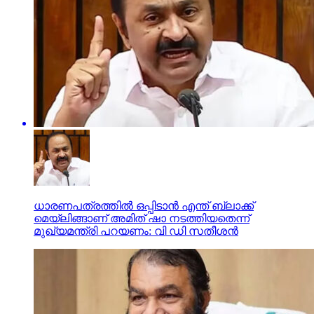
ധാരണപത്രത്തില്‍ ഒപ്പിടാന്‍ എന്ത് ബ്ലാക്ക്
മെയ്‌ലിങ്ങാണ് അമിത് ഷാ നടത്തിയതെന്ന്
മുഖ്യമന്ത്രി പറയണം: വി ഡി സതീശന്‍