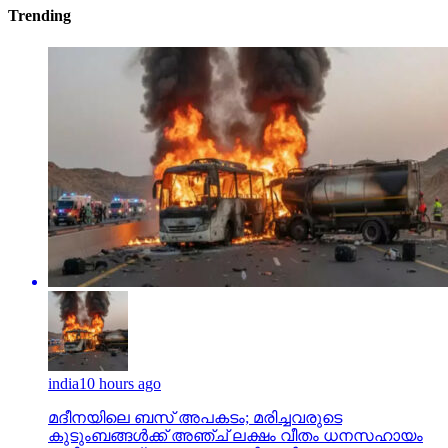
Trending
india
10 hours ago
മദീനയിലെ ബസ് അപകടം; മരിച്ചവരുടെ
കുടുംബങ്ങള്‍ക്ക് അഞ്ച് ലക്ഷം വീതം ധനസഹായം