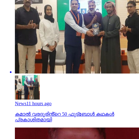
News
11 hours ago
കമാൽ വരദൂരിൻ്റെ 50 ഫുട്ബോൾ കഥകൾ
പ്രകാശിതമായി