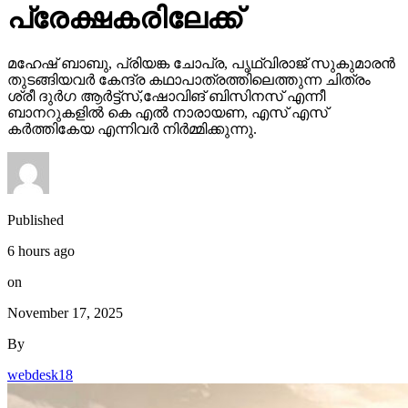
പ്രേക്ഷകരിലേക്ക്
മഹേഷ് ബാബു, പ്രിയങ്ക ചോപ്ര, പൃഥ്വിരാജ് സുകുമാരൻ
തുടങ്ങിയവർ കേന്ദ്ര കഥാപാത്രത്തിലെത്തുന്ന ചിത്രം
ശ്രീ ദുർഗ ആർട്ട്സ്,ഷോവിങ് ബിസിനസ് എന്നീ
ബാനറുകളിൽ കെ എൽ നാരായണ, എസ് എസ്
കർത്തികേയ എന്നിവർ നിർമ്മിക്കുന്നു.
Published
6 hours ago
on
November 17, 2025
By
webdesk18