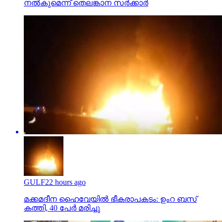
നല്‍കുമെന്ന് തെലങ്കാന സര്‍ക്കാര്‍
GULF
22 hours ago
മക്കമദീന ഹൈവേയില്‍ ഭീകരാപകടം: ഉംറ ബസ്
കത്തി, 40 പേര്‍ മരിച്ചു