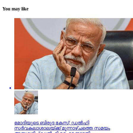
You may like
മോദിയുടെ ബിരുദ കേസ്; ഡല്‍ഹി
സര്‍വകലാശാലയ്ക്ക് മൂന്നാഴ്ചത്തെ സമയം