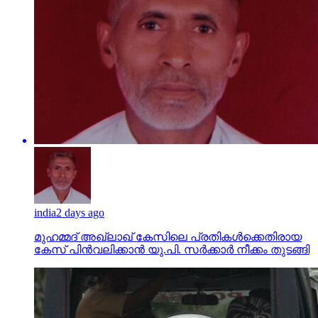
india
2 days ago
മുഹമ്മദ് അഖ്‌ലാഖ് കേസിലെ പ്രതികള്‍ക്കെതിരായ
കേസ് പിന്‍വലിക്കാന്‍ യു.പി. സര്‍ക്കാര്‍ നീക്കം തുടങ്ങി