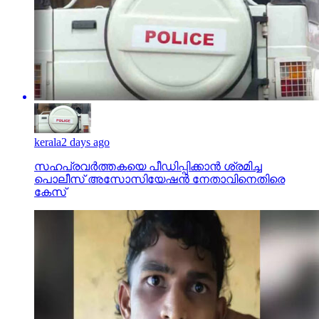
kerala
2 days ago
സഹപ്രവര്‍ത്തകയെ പീഡിപ്പിക്കാന്‍ ശ്രമിച്ച
പൊലീസ് അസോസിയേഷന്‍ നേതാവിനെതിരെ
കേസ്