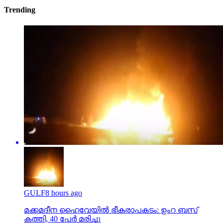
Trending
GULF
8 hours ago
മക്കമദീന ഹൈവേയില്‍ ഭീകരാപകടം: ഉംറ ബസ്
കത്തി, 40 പേര്‍ മരിച്ചു