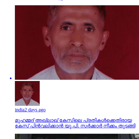
india
2 days ago
മുഹമ്മദ് അഖ്‌ലാഖ് കേസിലെ പ്രതികള്‍ക്കെതിരായ
കേസ് പിന്‍വലിക്കാന്‍ യു.പി. സര്‍ക്കാര്‍ നീക്കം തുടങ്ങി