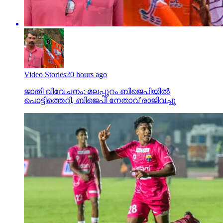
Video Stories
20 hours ago
ജാതി വിവേചനം; മലപ്പുറം ബിജെപിയില്‍
പൊട്ടിത്തെറി, ബിജെപി നേതാവ് രാജിവച്ചു