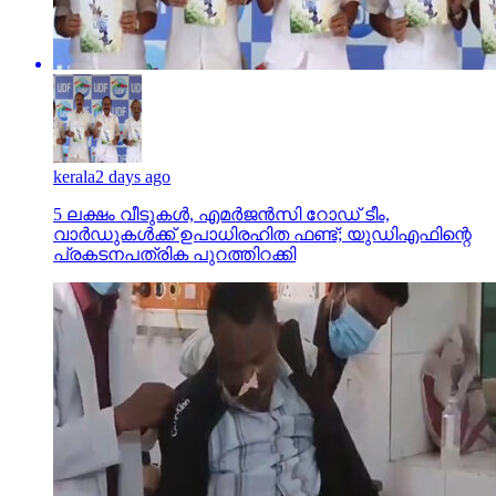
kerala
2 days ago
5 ലക്ഷം വീടുകള്‍, എമര്‍ജന്‍സി റോഡ് ടീം,
വാര്‍ഡുകള്‍ക്ക് ഉപാധിരഹിത ഫണ്ട്; യുഡിഎഫിന്റെ
പ്രകടനപത്രിക പുറത്തിറക്കി