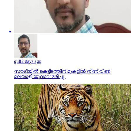
gulf
2 days ago
സൗദിയില്‍ കെട്ടിടത്തിന് മുകളില്‍ നിന്ന് വീണ്
മലയാളി യുവാവ് മരിച്ചു.