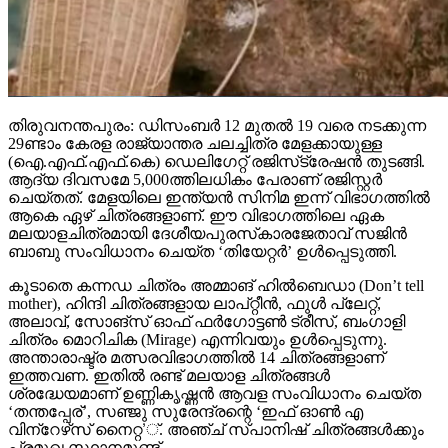
തിരുവനന്തപുരം: ഡിസംബര്‍ 12 മുതല്‍ 19 വരെ നടക്കുന്ന
29ണ്ടാം കേരള രാജ്യാന്തര ചലച്ചിത്ര മേളക്കായുള്ള
(ഐ.എഫ്.എഫ്.കെ) ഡെലിഗേറ്റ് രജിസ്‌ട്രേഷന്‍ തുടങ്ങി.
ആദ്യ ദിവസമേ 5,000ത്തിലധികം പേരാണ് രജിസ്റ്റര്‍
ചെയ്തത്. മേളയിലെ ഇന്ത്യന്‍ സിനിമ ഇന്ന് വിഭാഗത്തില്‍
ആകെ ഏഴ് ചിത്രങ്ങളാണ്. ഈ വിഭാഗത്തിലെ ഏക
മലയാളചിത്രമായി ദേശീയപുരസ്‌കാരജേതാവ് സജിന്‍
ബാബു സംവിധാനം ചെയ്ത ‘തിയേറ്റര്‍’ ഉള്‍പ്പെടുത്തി.
കൂടാതെ കന്നഡ ചിത്രം അമ്മാങ് ഹില്‍ബെഡാ (Don’t tell
mother), ഹിന്ദി ചിത്രങ്ങളായ ലാപ്റ്റീന്‍, ഫുള്‍ പ്ലേറ്റ്,
അലാവ്, സോങ്‌സ് ഓഫ് ഫര്‍ഗോട്ടണ്‍ ട്രീസ്, ബംഗാളി
ചിത്രം മൊറിചിക (Mirage) എന്നിവയും ഉള്‍പ്പെടുന്നു.
അന്താരാഷ്ട്ര മത്സരവിഭാഗത്തില്‍ 14 ചിത്രങ്ങളാണ്
ഇത്തവണ. ഇതില്‍ രണ്ട് മലയാള ചിത്രങ്ങള്‍
ശ്രദ്ധേയമാണ് ഉണ്ണികൃഷ്ണന്‍ ആവള സംവിധാനം ചെയ്ത
‘തന്തപ്പേര്’, സഞ്ജു സുരേന്ദ്രന്റെ ‘ഇഫ് ഓണ്‍ എ
വിന്‌റേഴ്‌സ് നൈറ്റ’്. അഞ്ച് സ്പാനിഷ് ചിത്രങ്ങള്‍ക്കും
പ്രമുഖ സ്ഥാനമുണ്ട്.