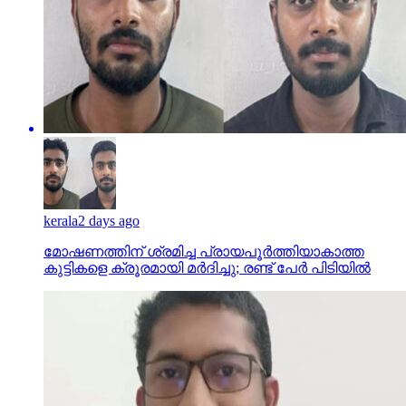
kerala
2 days ago
മോഷണത്തിന് ശ്രമിച്ച പ്രായപൂര്‍ത്തിയാകാത്ത
കുട്ടികളെ ക്രൂരമായി മര്‍ദിച്ചു; രണ്ട് പേര്‍ പിടിയില്‍