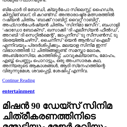
ബിഫോര്‍ ദി ബോഡി, ക്യൂര്‍പോ സിലെസ്റ്റ്, ഹൈഡ്ര,
കിസ്സിങ് ബഗ്, ദി കറണ്ട്‌സ്. അന്താരാഷ്ട്ര മത്സരത്തില്‍
റഷ്യന്‍ ചിത്രം ‘ബാക്ക്’റാബിറ്റ്, വൈറ്റ്’റാബിറ്റ്’,
അഫ്ഗാന്‍പേര്‍ഷ്യന്‍ ചിത്രം ‘സിനിമാ ജസീറ’, ബംഗാളി
‘ഷാഡോ ബോക്‌സ്’, ഖസാക്കി ‘ദി എലീസ്യന്‍ ഫീല്‍ഡ്’,
അറബി ‘ദി സെറ്റില്‍മെന്റ്’, ജാപ്പനീസ് ‘ടു സീസണ്‍സ്, ടു
ട്രെയ്‌ഞ്ചേഴ്‌സ്’, ചൈനീസ് ‘യെന്‍ ആന്‍ഡ് ഐലീ’
എന്നിവയും പ്രദര്‍ശിപ്പിക്കും. മലയാള സിനിമ ഇന്ന്
വിഭാഗത്തില്‍ 12 ചിത്രങ്ങളുണ്ട്: സമസ്താ ലോക,
അംബ്രോസിയ, കാത്തിരിപ്പ്, ചാവുകല്യാണം, മോഹം,
എബ്ബ്, പെണ്ണും പൊറാട്ടും, ഒരു അപസാരക കഥ,
അന്യരുടെ ആകാശങ്ങള്‍, ആദി സ്‌നേഹത്തിന്റെ
വിരുന്നുമേശ, ശവപ്പെട്ടി, ശേഷിപ്പ് എന്നിവ.
Continue Reading
entertainment
മിഷന്‍ 90 ഡേയ്‌സ് സിനിമ
ചിത്രീകരണത്തിനിടെ
മമ്മൂട്ടിയും മേജര്‍ രവിയും