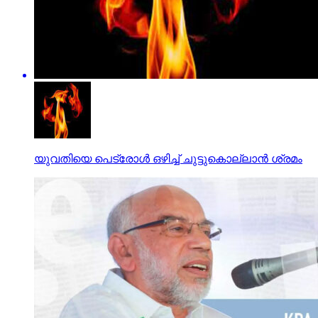
യുവതിയെ പെട്രോൾ ഒഴിച്ച് ചുട്ടുകൊല്ലാൻ ശ്രമം