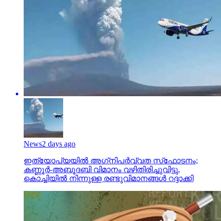
News
2 days ago
ഇത്യോപ്യയില്‍ അഗ്‌നിപര്‍വ്വത സ്‌ഫോടനം;
കണ്ണൂർ-അബൂദബി വിമാനം വഴിതിരിച്ചുവിട്ടു,
കൊച്ചിയിൽ നിന്നുള്ള രണ്ടുവിമാനങ്ങൾ റദ്ദാക്കി