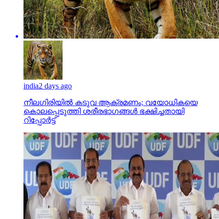
india
2 days ago
നീലഗിരിയില്‍ കടുവ ആക്രമണം; വയോധികയെ
കൊലപ്പെടുത്തി ശരീരഭാഗങ്ങള്‍ ഭക്ഷിച്ചതായി
റിപ്പോര്‍ട്ട്