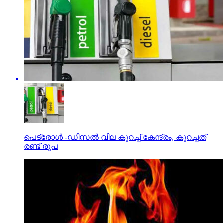
പെട്രോള്‍ -ഡീസല്‍ വില കുറച്ച് കേന്ദ്രം, കുറച്ചത്
രണ്ട് രൂപ