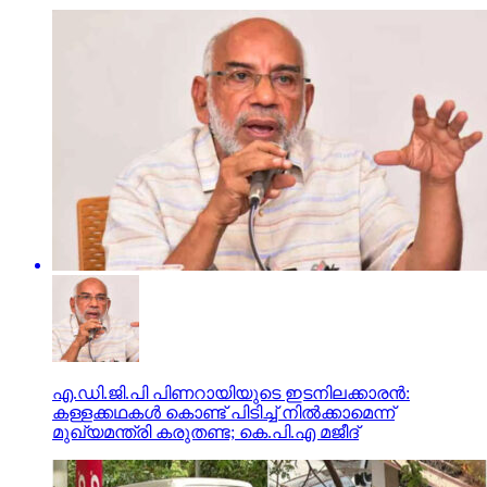
എ.ഡി.ജി.പി പിണറായിയുടെ ഇടനിലക്കാരന്‍:
കള്ളക്കഥകള്‍ കൊണ്ട് പിടിച്ച് നില്‍ക്കാമെന്ന്
മുഖ്യമന്ത്രി കരുതണ്ട; കെ.പി.എ മജീദ്‌