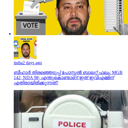
india
2 days ago
ബീഹാർ തിരഞ്ഞെടുപ്പ് പോസ്റ്റൽ ബാലറ്റ് ഫലം: MGB
142, NDA 98; എന്തുകൊണ്ടാണ് ഇത് ഇവിഎമ്മിന്
എതിരായിരിക്കുന്നത്?