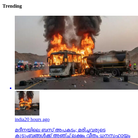
Trending
india
20 hours ago
മദീനയിലെ ബസ് അപകടം; മരിച്ചവരുടെ
കുടുംബങ്ങള്‍ക്ക് അഞ്ച് ലക്ഷം വീതം ധനസഹായം