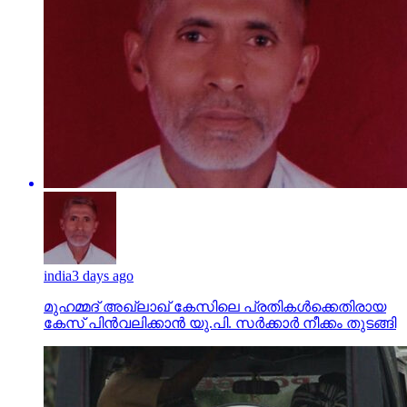
india
3 days ago
മുഹമ്മദ് അഖ്‌ലാഖ് കേസിലെ പ്രതികള്‍ക്കെതിരായ
കേസ് പിന്‍വലിക്കാന്‍ യു.പി. സര്‍ക്കാര്‍ നീക്കം തുടങ്ങി