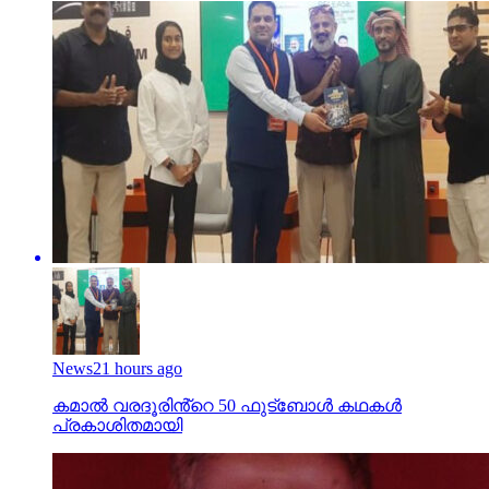
News
21 hours ago
കമാൽ വരദൂരിൻ്റെ 50 ഫുട്ബോൾ കഥകൾ
പ്രകാശിതമായി