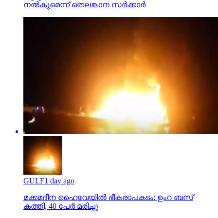
നല്‍കുമെന്ന് തെലങ്കാന സര്‍ക്കാര്‍
GULF
1 day ago
മക്കമദീന ഹൈവേയില്‍ ഭീകരാപകടം: ഉംറ ബസ്
കത്തി, 40 പേര്‍ മരിച്ചു