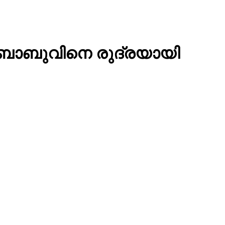
് ബാബുവിനെ രുദ്രയായി