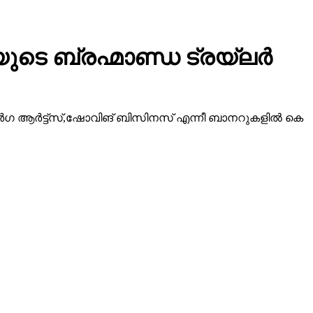
ടെ ബ്രഹ്മാണ്ഡ ട്രയ്ലർ
ീ ദുർഗ ആർട്ട്സ്,ഷോവിങ് ബിസിനസ് എന്നീ ബാനറുകളിൽ കെ