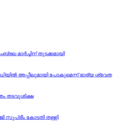
ംബ്രല മാര്‍ച്ചിന് തുടക്കമായി
ു’; വിധിയില്‍ അപ്പീലുമായി പോകുമെന്ന് ഭാര്യ ശ്വേത
്തം തടവുശിക്ഷ
്‍ജി സുപ്രീം കോടതി തള്ളി
് അനുമതി