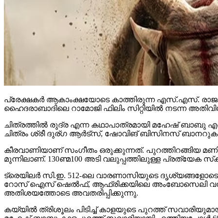
പ്രേക്ഷകര്‍ ആകാംക്ഷയോടെ കാത്തിരുന്ന എസ്.എസ്. രാജമ
ഹൈദരാബാദിലെ റാമോജി ഫിലിം സിറ്റിയില്‍ നടന്ന അതിവിശ
ചിത്രത്തില്‍ രുദ്ര എന്ന കഥാപാത്രമായി മഹേഷ് ബാബു എത്
ചിത്രം ശ്രീ ദുര്ഗ ആര്‍ട്‌സ്, ഷോവിങ് ബിസിനസ് ബാനറുകളില
കീരവാണിയാണ് സംഗീതം ഒരുക്കുന്നത്. പുറത്തിറങ്ങിയ മണിക്
മുന്നിലാണ്. 130ണ്മ100 അടി വലുപ്പത്തിലുള്ള പ്രത്യേക സ്‌ക്രീനില
ട്രെയിലര്‍ സി.ഇ. 512-ലെ വാരണാസിയുടെ ദൃശ്യങ്ങളോടെ തുടങ്ങ
റോസ് ഐസ് ഷെല്‍ഫ്, ആഫ്രിക്കയിലെ അംബോസെലി വനം, ബ
അതിശയത്തോടെ അവതരിപ്പിക്കുന്നു.
കയ്യില്‍ ത്രിശൂലം പിടിച്ച് കാളയുടെ പുറത്ത് സവാരിയു
മഹേഷ് ബാബു കാളപ്പുറത്ത് സവാരിയായി എത്തിയപ്പോള്‍ 60,0