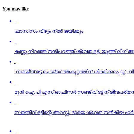
You may like
ഫാസിസം വീഴും നീതി ജയിക്കും
കണ്ണു നിറഞ്ഞ് നന്ദിപറഞ്ഞ് ശ്വേത ഭട്ട്; യൂത്ത് ലീഗ് അ
‘സഞ്ജീവ് ഭട്ട് ചെയ്യാത്തകുറ്റത്തിന് ശിക്ഷിക്കപ്പെട്ട
മുന്‍ ഐ.പി.എസ് ഓഫിസര്‍ സഞ്ജീവ് ഭട്ടിന് ജീവപര്യന
സജ്ഞീവ് ഭട്ടിന്റെ അറസ്റ്റ്: ഭാര്യ ശ്വേത നല്‍കിയ ഹര
പ്രതിഷേധം; സഞ്ജീവ് ഭട്ടിനെ കാണാന്‍ അഭിഭാഷകന