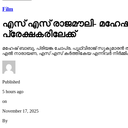
Film
എസ് എസ് രാജമൗലി- മഹേഷ്
പ്രേക്ഷകരിലേക്ക്
മഹേഷ് ബാബു, പ്രിയങ്ക ചോപ്ര, പൃഥ്വിരാജ് സുകുമാരൻ ത
എൽ നാരായണ, എസ് എസ് കർത്തികേയ എന്നിവർ നിർമ്മിക്ക
Published
5 hours ago
on
November 17, 2025
By
webdesk18