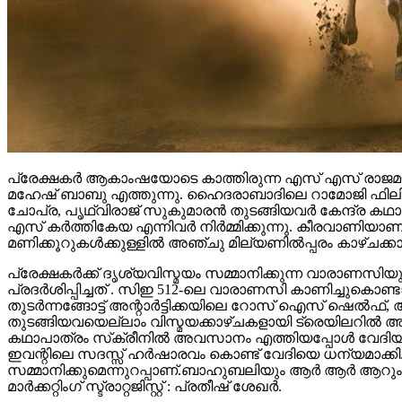
പ്രേക്ഷകർ ആകാംഷയോടെ കാത്തിരുന്ന എസ് എസ് രാജമൗലി
മഹേഷ് ബാബു എത്തുന്നു. ഹൈദരാബാദിലെ റാമോജി ഫിലിം സി
ചോപ്ര, പൃഥ്വിരാജ് സുകുമാരൻ തുടങ്ങിയവർ കേന്ദ്ര ക
എസ് കർത്തികേയ എന്നിവർ നിർമ്മിക്കുന്നു. കീരവാണിയ
മണിക്കൂറുകൾക്കുള്ളിൽ അഞ്ചു മില്യണിൽപ്പരം കാഴ്ചക്ക
പ്രേക്ഷകർക്ക് ദൃശ്യവിസ്മയം സമ്മാനിക്കുന്ന വാരാണസിയുട
പ്രദർശിപ്പിച്ചത് . സിഇ 512-ലെ വാരാണസി കാണിച്ചുകൊണ്ടാണ്
തുടര്‍ന്നങ്ങോട്ട് അന്റാര്‍ട്ടിക്കയിലെ റോസ് ഐസ് ഷെ
തുടങ്ങിയവയെല്ലാം വിസ്മയക്കാഴ്ചകളായി ട്രെയിലറില്‍ 
കഥാപാത്രം സ്‌ക്രീനിൽ അവസാനം എത്തിയപ്പോൾ വേദിയി
ഇവന്റിലെ സദസ്സ് ഹർഷാരവം കൊണ്ട് വേദിയെ ധന്യമാക്കി. 
സമ്മാനിക്കുമെന്നുറപ്പാണ്.ബാഹുബലിയും ആർ ആർ ആറും 
മാർക്കറ്റിംഗ് സ്ട്രാറ്റജിസ്റ്റ് : പ്രതീഷ് ശേഖർ.
Continue Reading