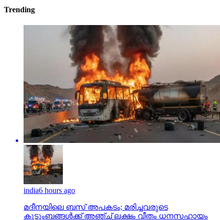
Trending
india
6 hours ago
മദീനയിലെ ബസ് അപകടം; മരിച്ചവരുടെ
കുടുംബങ്ങള്‍ക്ക് അഞ്ച് ലക്ഷം വീതം ധനസഹായം