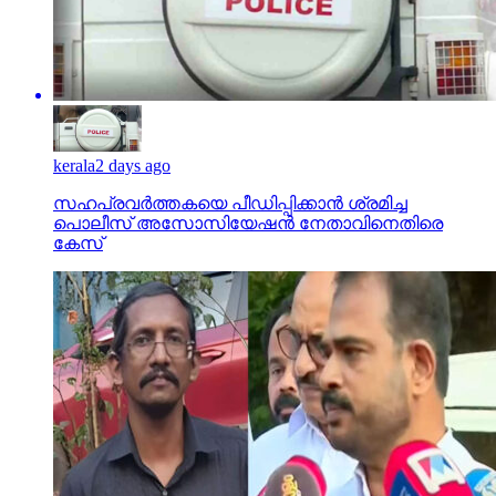
kerala
2 days ago
സഹപ്രവര്‍ത്തകയെ പീഡിപ്പിക്കാന്‍ ശ്രമിച്ച
പൊലീസ് അസോസിയേഷന്‍ നേതാവിനെതിരെ
കേസ്