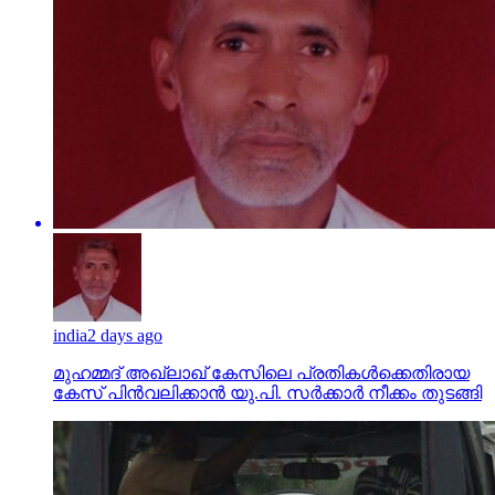
india
2 days ago
മുഹമ്മദ് അഖ്‌ലാഖ് കേസിലെ പ്രതികള്‍ക്കെതിരായ
കേസ് പിന്‍വലിക്കാന്‍ യു.പി. സര്‍ക്കാര്‍ നീക്കം തുടങ്ങി