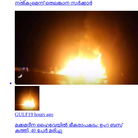
നല്‍കുമെന്ന് തെലങ്കാന സര്‍ക്കാര്‍
GULF
19 hours ago
മക്കമദീന ഹൈവേയില്‍ ഭീകരാപകടം: ഉംറ ബസ്
കത്തി, 40 പേര്‍ മരിച്ചു