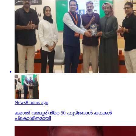
News
8 hours ago
കമാൽ വരദൂരിൻ്റെ 50 ഫുട്ബോൾ കഥകൾ
പ്രകാശിതമായി