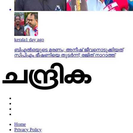
kerala
1 day ago
ബിഎല്‍ഒയുടെ മരണം; അനീഷ് ജീവനൊടുക്കിയത്
സിപിഎം ഭീഷണിയെ തുടര്‍ന്ന്; രജിത് നാറാത്ത്
Home
Privacy Policy