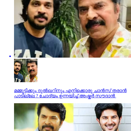
മമ്മൂട്ടിക്കും ദുൽഖറിനും എനിക്കൊരു ചാൻസ് തരാൻ
പാടില്ലേ ? ചോദ്യം ഉന്നയിച്ച് അഷ്കർ സൗദാൻ