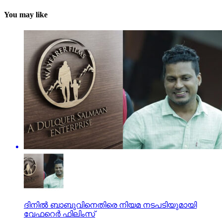
You may like
ദിനിൽ ബാബുവിനെതിരെ നിയമ നടപടിയുമായി
വേഫറെർ ഫിലിംസ്