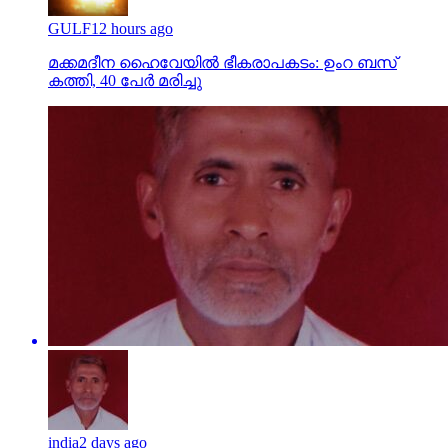
GULF
12 hours ago
മക്കമദീന ഹൈവേയില്‍ ഭീകരാപകടം: ഉംറ ബസ്
കത്തി, 40 പേര്‍ മരിച്ചു
india
2 days ago