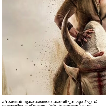
പ്രേക്ഷകര്‍ ആകാംക്ഷയോടെ കാത്തിരുന്ന എസ്.എസ്.
രാജമൗലിമഹേഷ് ബാബു ചിത്രം ‘വാരണാസി’യുടെ