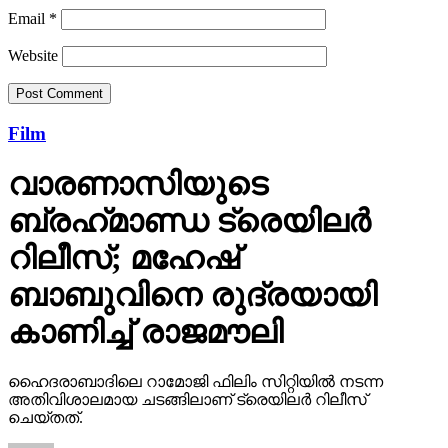
Email
*
Website
Film
വാരണാസിയുടെ
ബ്രഹ്‌മാണ്ഡ ട്രെയിലര്‍
റിലീസ്; മഹേഷ്
ബാബുവിനെ രുദ്രയായി
കാണിച്ച് രാജമൗലി
ഹൈദരാബാദിലെ റാമോജി ഫിലിം സിറ്റിയില്‍ നടന്ന
അതിവിശാലമായ ചടങ്ങിലാണ് ട്രെയിലര്‍ റിലീസ്
ചെയ്തത്.