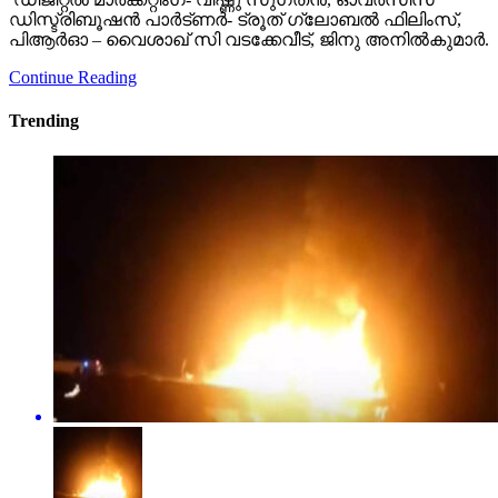
ഡിസ്ട്രിബൂഷൻ പാർട്ണർ- ട്രൂത് ഗ്ലോബൽ ഫിലിംസ്,
പിആർഓ – വൈശാഖ് സി വടക്കേവീട്, ജിനു അനിൽകുമാർ.
Continue Reading
Trending