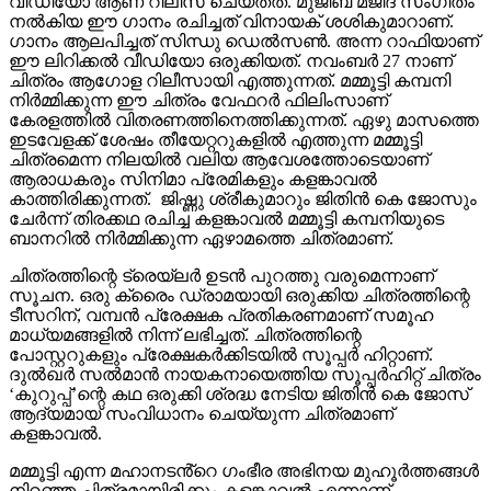
വീഡിയോ ആണ് റിലീസ് ചെയ്തത്. മുജീബ് മജീദ് സംഗീതം
നൽകിയ ഈ ഗാനം രചിച്ചത് വിനായക് ശശികുമാറാണ്.
ഗാനം ആലപിച്ചത് സിന്ധു ഡെൽസൺ. അന്ന റാഫിയാണ്
ഈ ലിറിക്കൽ വീഡിയോ ഒരുക്കിയത്. നവംബർ 27 നാണ്
ചിത്രം ആഗോള റിലീസായി എത്തുന്നത്. മമ്മൂട്ടി കമ്പനി
നിർമ്മിക്കുന്ന ഈ ചിത്രം വേഫറർ ഫിലിംസാണ്
കേരളത്തിൽ വിതരണത്തിനെത്തിക്കുന്നത്. ഏഴു മാസത്തെ
ഇടവേളക്ക് ശേഷം തീയേറ്ററുകളിൽ എത്തുന്ന മമ്മൂട്ടി
ചിത്രമെന്ന നിലയിൽ വലിയ ആവേശത്തോടെയാണ്
ആരാധകരും സിനിമാ പ്രേമികളും കളങ്കാവൽ
കാത്തിരിക്കുന്നത്. ജിഷ്ണു ശ്രീകുമാറും ജിതിൻ കെ ജോസും
ചേർന്ന് തിരക്കഥ രചിച്ച കളങ്കാവൽ മമ്മൂട്ടി കമ്പനിയുടെ
ബാനറിൽ നിർമ്മിക്കുന്ന ഏഴാമത്തെ ചിത്രമാണ്.
ചിത്രത്തിന്റെ ട്രെയ്‌ലർ ഉടൻ പുറത്തു വരുമെന്നാണ്
സൂചന. ഒരു ക്രൈം ഡ്രാമയായി ഒരുക്കിയ ചിത്രത്തിന്റെ
ടീസറിന്, വമ്പൻ പ്രേക്ഷക പ്രതികരണമാണ് സമൂഹ
മാധ്യമങ്ങളിൽ നിന്ന് ലഭിച്ചത്. ചിത്രത്തിന്റെ
പോസ്റ്ററുകളും പ്രേക്ഷകർക്കിടയിൽ സൂപ്പർ ഹിറ്റാണ്.
ദുൽഖർ സൽമാൻ നായകനായെത്തിയ സൂപ്പർഹിറ്റ് ചിത്രം
‘കുറുപ്പ്’ന്റെ കഥ ഒരുക്കി ശ്രദ്ധ നേടിയ ജിതിൻ കെ ജോസ്
ആദ്യമായ് സംവിധാനം ചെയ്യുന്ന ചിത്രമാണ്
കളങ്കാവൽ.
മമ്മൂട്ടി എന്ന മഹാനടൻ്റെ ഗംഭീര അഭിനയ മുഹൂർത്തങ്ങൾ
നിറഞ്ഞ ചിത്രമായിരിക്കും കളങ്കാവൽ എന്നാണ്