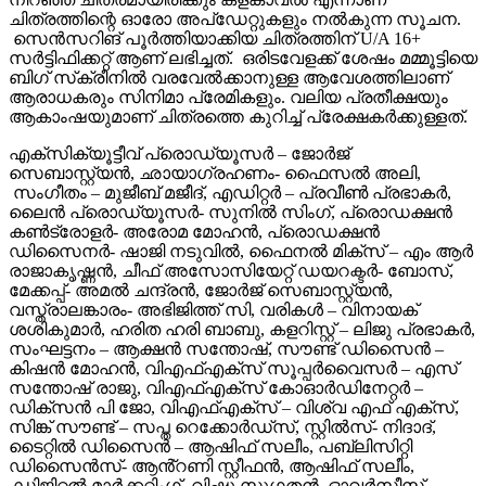
ചിത്രത്തിന്റെ ഓരോ അപ്‌ഡേറ്റുകളും നൽകുന്ന സൂചന.
സെൻസറിങ് പൂർത്തിയാക്കിയ ചിത്രത്തിന് U/A 16+
സർട്ടിഫിക്കറ്റ് ആണ് ലഭിച്ചത്. ഒരിടവേളക്ക് ശേഷം മമ്മൂട്ടിയെ
ബിഗ് സ്‌ക്രീനിൽ വരവേൽക്കാനുള്ള ആവേശത്തിലാണ്
ആരാധകരും സിനിമാ പ്രേമികളും. വലിയ പ്രതീക്ഷയും
ആകാംഷയുമാണ് ചിത്രത്തെ കുറിച്ച് പ്രേക്ഷകർക്കുള്ളത്.
എക്സിക്യൂട്ടീവ് പ്രൊഡ്യൂസർ – ജോർജ്
സെബാസ്റ്റ്യൻ, ഛായാഗ്രഹണം- ഫൈസൽ അലി,
സംഗീതം – മുജീബ് മജീദ്, എഡിറ്റർ – പ്രവീൺ പ്രഭാകർ,
ലൈൻ പ്രൊഡ്യൂസർ- സുനിൽ സിംഗ്, പ്രൊഡക്ഷൻ
കൺട്രോളർ- അരോമ മോഹൻ, പ്രൊഡക്ഷൻ
ഡിസൈനർ- ഷാജി നടുവിൽ, ഫൈനൽ മിക്സ് – എം ആർ
രാജാകൃഷ്ണൻ, ചീഫ് അസോസിയേറ്റ് ഡയറക്ടർ- ബോസ്,
മേക്കപ്പ്- അമൽ ചന്ദ്രൻ, ജോർജ് സെബാസ്റ്റ്യൻ,
വസ്ത്രാലങ്കാരം- അഭിജിത്ത് സി, വരികൾ – വിനായക്
ശശികുമാർ, ഹരിത ഹരി ബാബു, കളറിസ്റ്റ് – ലിജു പ്രഭാകർ,
സംഘട്ടനം – ആക്ഷൻ സന്തോഷ്, സൗണ്ട് ഡിസൈൻ –
കിഷൻ മോഹൻ, വിഎഫ്എക്സ് സൂപ്പർവൈസർ – എസ്
സന്തോഷ് രാജു, വിഎഫ്എക്സ് കോഓർഡിനേറ്റർ –
ഡിക്സൻ പി ജോ, വിഎഫ്എക്സ് – വിശ്വ എഫ് എക്സ്,
സിങ്ക് സൗണ്ട് – സപ്ത റെക്കോർഡ്സ്, സ്റ്റിൽസ്- നിദാദ്,
ടൈറ്റിൽ ഡിസൈൻ – ആഷിഫ് സലീം, പബ്ലിസിറ്റി
ഡിസൈൻസ്- ആൻ്റണി സ്റ്റീഫൻ, ആഷിഫ് സലീം,
ഡിജിറ്റൽ മാർക്കറ്റിംഗ്- വിഷ്ണു സുഗതൻ, ഓവർസീസ്