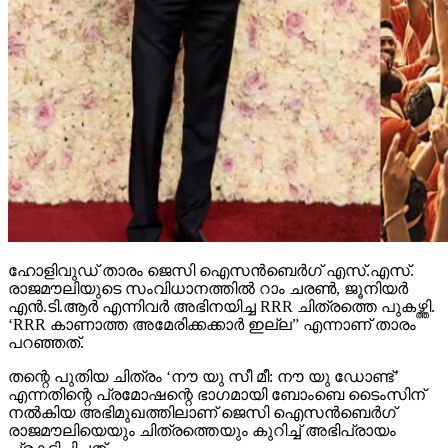
ഹോളിവുഡ് താരം ജെസി ഐസന്‍ബെര്‍ഗ് എസ്.എസ്.
രാജമൗലിയുടെ സംവിധാനത്തില്‍ റാം ചരണ്‍, ജൂനിയര്‍
എന്‍.ടി.ആര്‍ എന്നിവര്‍ അഭിനയിച്ച RRR ചിത്രത്തെ പുകഴ്ത്തി.
‘RRR കാണാത്ത അമേരിക്കക്കാര്‍ ഇല്ല” എന്നാണ് താരം
പറഞ്ഞത്.
തന്റെ പുതിയ ചിത്രം ‘നൗ യു സീ മീ: നൗ യു ഡോണ്ട്’
എന്നതിന്റെ പ്രമോഷന്റെ ഭാഗമായി ബോംബെ ടൈംസിന്
നല്‍കിയ അഭിമുഖത്തിലാണ് ജെസി ഐസന്‍ബെര്‍ഗ്
രാജമൗലിയെയും ചിത്രത്തെയും കുറിച്ച് അഭിപ്രായം