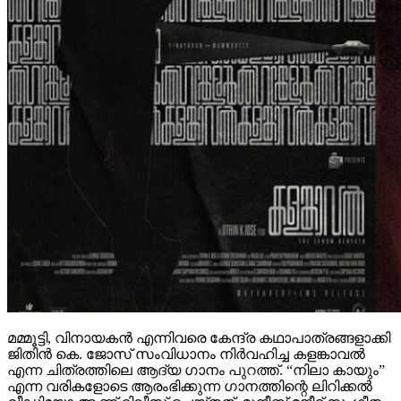
മമ്മൂട്ടി, വിനായകൻ എന്നിവരെ കേന്ദ്ര കഥാപാത്രങ്ങളാക്കി
ജിതിൻ കെ. ജോസ് സംവിധാനം നിർവഹിച്ച കളങ്കാവൽ
എന്ന ചിത്രത്തിലെ ആദ്യ ഗാനം പുറത്ത്. “നിലാ കായും”
എന്ന വരികളോടെ ആരംഭിക്കുന്ന ഗാനത്തിന്റെ ലിറിക്കൽ