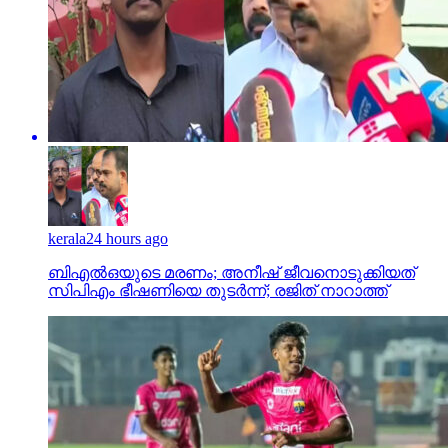
kerala
24 hours ago
ബിഎല്‍ഒയുടെ മരണം; അനീഷ് ജീവനൊടുക്കിയത്
സിപിഎം ഭീഷണിയെ തുടര്‍ന്ന്; രജിത് നാറാത്ത്