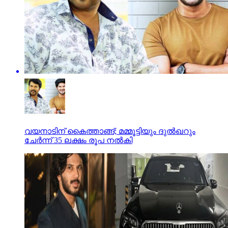
വയനാടിന് കൈത്താങ്ങ്; മമ്മൂട്ടിയും ദുൽഖറും
ചേർന്ന് 35 ലക്ഷം രൂപ നൽകി