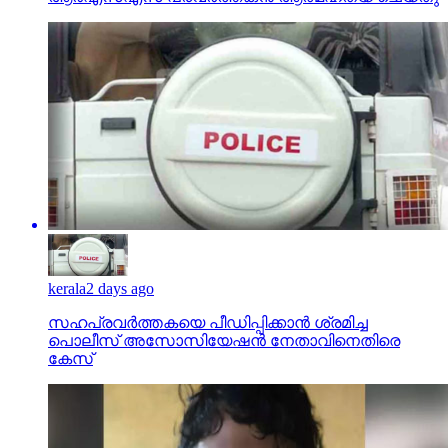
kerala
2 days ago
സഹപ്രവര്‍ത്തകയെ പീഡിപ്പിക്കാന്‍ ശ്രമിച്ച
പൊലീസ് അസോസിയേഷന്‍ നേതാവിനെതിരെ
കേസ്