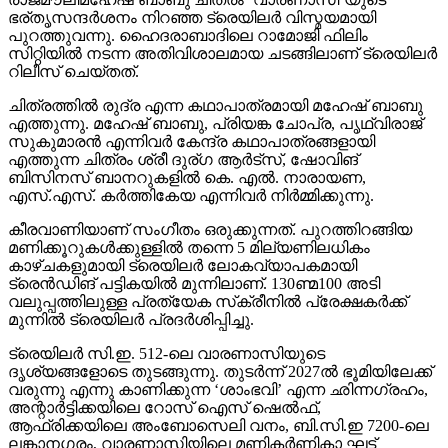
ഭര്തൃസന്ദര്‍ശനം നിറഞ്ഞ ട്രെയിലര്‍ വിസ്മയമായി
പുറത്തുവന്നു. ഹൈദരാബാദിലെ റാമോജി ഫിലിം
സിറ്റിയില്‍ നടന്ന അതിവിശാലമായ ചടങ്ങിലാണ് ട്രെയിലര്‍
റിലീസ് ചെയ്തത്.
ചിത്രത്തില്‍ രുദ്ര എന്ന കഥാപാത്രമായി മഹേഷ് ബാബു
എത്തുന്നു. മഹേഷ് ബാബു, പ്രിയങ്ക ചോപ്ര, പൃഥ്വിരാജ്
സുകുമാരന്‍ എന്നിവര്‍ കേന്ദ്ര കഥാപാത്രങ്ങളായി
എത്തുന്ന ചിത്രം ശ്രീ ദുര്ഗ ആര്‍ട്‌സ്, ഷോവിങ്
ബിസിനസ് ബാനറുകളില്‍ കെ. എല്‍. നാരായണ,
എസ്.എസ്. കര്‍ത്തികേയ എന്നിവര്‍ നിര്‍മ്മിക്കുന്നു.
കീരവാണിയാണ് സംഗീതം ഒരുക്കുന്നത്. പുറത്തിറങ്ങിയ
മണിക്കൂറുകള്‍ക്കുള്ളില്‍ തന്നെ 5 മില്യണിലധികം
കാഴ്ചകളുമായി ട്രെയിലര്‍ ലോകവ്യാപകമായി
ട്രെന്‍ഡിങ് പട്ടികയില്‍ മുന്നിലാണ്. 130ണ്മ100 അടി
വലുപ്പത്തിലുള്ള പ്രത്യേക സ്‌ക്രീനില്‍ പ്രേക്ഷകര്‍ക്ക്
മുന്നില്‍ ട്രെയിലര്‍ പ്രദര്‍ശിപ്പിച്ചു.
ട്രെയിലര്‍ സി.ഇ. 512-ലെ വാരണാസിയുടെ
ദൃശ്യങ്ങളോടെ തുടങ്ങുന്നു. തുടര്‍ന്ന് 2027ല്‍ ഭൂമിയിലേക്ക്
വരുന്നു എന്നു കാണിക്കുന്ന ‘ശാംഭവി’ എന്ന ഛിന്നഗ്രഹം,
അന്റാര്‍ട്ടിക്കയിലെ റോസ് ഐസ് ഷെല്‍ഫ്,
ആഫ്രിക്കയിലെ അംബോസെലി വനം, ബി.സി.ഇ 7200-ലെ
ലങ്കാനഗരം, വാരണാസിയിലെ മണികര്‍ണികാ ഘട്ട്