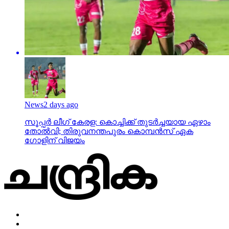
News
2 days ago
സൂപ്പര്‍ ലീഗ് കേരള: കൊച്ചിക്ക് തുടര്‍ച്ചയായ ഏഴാം
തോല്‍വി; തിരുവനന്തപുരം കൊമ്പന്‍സ് ഏക
ഗോളിന് വിജയം