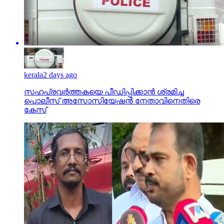
kerala
2 days ago
സഹപ്രവര്‍ത്തകയെ പീഡിപ്പിക്കാന്‍ ശ്രമിച്ച
പൊലീസ് അസോസിയേഷന്‍ നേതാവിനെതിരെ
കേസ്