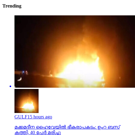
Trending
GULF
15 hours ago
മക്കമദീന ഹൈവേയില്‍ ഭീകരാപകടം: ഉംറ ബസ്
കത്തി, 40 പേര്‍ മരിച്ചു