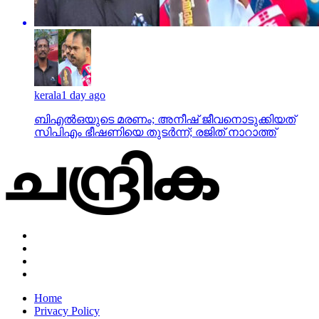
kerala
1 day ago
ബിഎല്‍ഒയുടെ മരണം; അനീഷ് ജീവനൊടുക്കിയത്
സിപിഎം ഭീഷണിയെ തുടര്‍ന്ന്; രജിത് നാറാത്ത്
Home
Privacy Policy