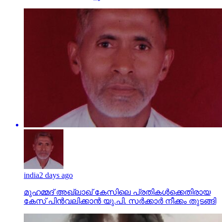
india
2 days ago
മുഹമ്മദ് അഖ്‌ലാഖ് കേസിലെ പ്രതികള്‍ക്കെതിരായ
കേസ് പിന്‍വലിക്കാന്‍ യു.പി. സര്‍ക്കാര്‍ നീക്കം തുടങ്ങി