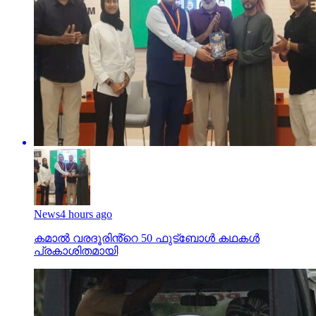
News
4 hours ago
കമാൽ വരദൂരിൻ്റെ 50 ഫുട്ബോൾ കഥകൾ
പ്രകാശിതമായി