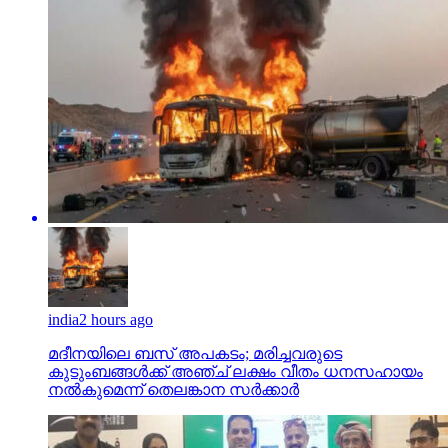
india
2 hours ago
മദീനയിലെ ബസ് അപകടം; മരിച്ചവരുടെ
കുടുംബങ്ങള്‍ക്ക് അഞ്ച് ലക്ഷം വീതം ധനസഹായം
നല്‍കുമെന്ന് തെലങ്കാന സര്‍ക്കാര്‍