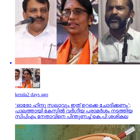
kerala
2 days ago
‘ഓരോ ഹിന്ദു സഖാവും ഇത് ഉറക്കെ ചോദിക്കണം’;
പാലത്തായി കേസിൽ വർഗീയ പരാമർശം നടത്തിയ
സിപിഎം നേതാവിനെ പിന്തുണച്ച് കെ.പി ശശികല