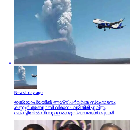
News
1 day ago
ഇത്യോപ്യയില്‍ അഗ്‌നിപര്‍വ്വത സ്‌ഫോടനം;
കണ്ണൂർ-അബൂദബി വിമാനം വഴിതിരിച്ചുവിട്ടു,
കൊച്ചിയിൽ നിന്നുള്ള രണ്ടുവിമാനങ്ങൾ റദ്ദാക്കി