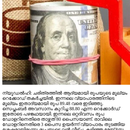
ന്യൂഡല്‍ഹി: ചരിത്രത്തില്‍ ആദ്യമായി രൂപയുടെ മൂല്യം
റെക്കോഡ് തകര്‍ച്ചയില്‍. ഇന്നലെ വ്യാപാരത്തിനിടെ
മൂല്യം ഇതാദ്യമായി രൂപ 89.48 വരെ ഇടിഞ്ഞു.
സെപ്തംബര്‍ അവസാനം കുറിച്ച 88.80 എന്ന റെക്കോര്‍ഡ്
ഇതോടെ പഴങ്കഥയായി. ഇന്നലെ ഒറ്റദിവസം രൂപ
ഡോളറിനെതിരെ താഴ്ന്നത് 80 പൈസയാണ്. രാവിലെ
ഡോളറിനെതിരെ 3 പൈസ ഉയര്‍ന്ന് വ്യാപാരം തുടങ്ങിയ
ശേഷമായിരുന്നു രൂപയുടെ വന്‍ വീഴ്ച്ച. കഴിഞ്ഞ മേയ് 8നു