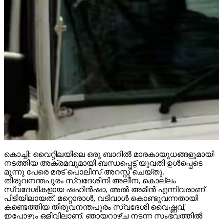
കൊച്ചി: വൈറ്റിലയിലെ ഒരു ബാറില്‍ മാരകായുധങ്ങളുമായി
നടത്തിയ അക്രമവുമായി ബന്ധപ്പെട്ട് യുവതി ഉള്‍പ്പെടെ
മൂന്നു പേരെ മരട് പൊലീസ് അറസ്റ്റ് ചെയ്തു.
തിരുവനന്തപുരം സ്വദേശിനി അലീന, കൊല്ലം
സ്വദേശികളായ ഷഹിന്‍ഷാ, അല്‍ അമീന്‍ എന്നിവരാണ്
പിടിയിലായത്. മറ്റൊരാള്‍, വടിവാള്‍ കൊണ്ടുവന്നതായി
കണ്ടെത്തിയ തിരുവനന്തപുരം സ്വദേശി വൈഷ്ണവ്,
ഇപ്പോഴും ഒളിവിലാണ്. ഞായറാഴ്ച നടന്ന സംഭവത്തില്‍