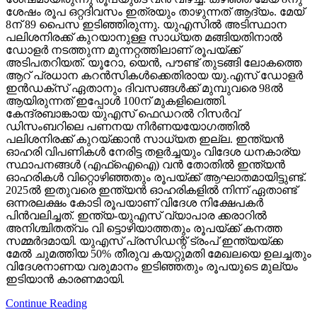
ശേഷം രൂപ ഒറ്റദിവസം ഇത്രയും താഴുന്നത് ആദ്യം. മേയ്
8ന് 89 പൈസ ഇടിഞ്ഞിരുന്നു. യുഎസില്‍ അടിസ്ഥാന
പലിശനിരക്ക് കുറയാനുള്ള സാധ്യത മങ്ങിയതിനാല്‍
ഡോളര്‍ നടത്തുന്ന മുന്നറ്റത്തിലാണ് രൂപയ്ക്ക്
അടിപതറിയത്. യൂറോ, യെന്‍, പൗണ്ട് തുടങ്ങി ലോകത്തെ
ആറ് പ്രധാന കറന്‍സികള്‍ക്കെതിരായ യു.എസ് ഡോളര്‍
ഇന്‍ഡക്‌സ് ഏതാനും ദിവസങ്ങള്‍ക്ക് മുമ്പുവരെ 98ല്‍
ആയിരുന്നത് ഇപ്പോള്‍ 100ന് മുകളിലെത്തി.
കേന്ദ്രബാങ്കായ യുഎസ് ഫെഡറല്‍ റിസര്‍വ്
ഡിസംബറിലെ പണനയ നിര്‍ണയയോഗത്തില്‍
പലിശനിരക്ക് കുറയ്ക്കാന്‍ സാധ്യത ഇല്ല. ഇന്ത്യന്‍
ഓഹരി വിപണികള്‍ നേരിട്ട തളര്‍ച്ചയും വിദേശ ധനകാര്യ
സ്ഥാപനങ്ങള്‍ (എഫ്‌ഐഐ) വന്‍ തോതില്‍ ഇന്ത്യന്‍
ഓഹരികള്‍ വിറ്റൊഴിഞ്ഞതും രൂപയ്ക്ക് ആഘാതമായിട്ടുണ്ട്.
2025ല്‍ ഇതുവരെ ഇന്ത്യന്‍ ഓഹരികളില്‍ നിന്ന് ഏതാണ്ട്
ഒന്നരലക്ഷം കോടി രൂപയാണ് വിദേശ നിക്ഷേപകര്‍
പിന്‍വലിച്ചത്. ഇന്ത്യ-യുഎസ് വ്യാപാര ക്കരാറില്‍
അനിശ്ചിതത്വം വി ട്ടൊഴിയാത്തതും രൂപയ്ക്ക് കനത്ത
സമ്മര്‍ദമായി. യുഎസ് പ്രസിഡന്റ് ട്രംപ് ഇന്ത്യയ്ക്ക
മേല്‍ ചുമത്തിയ 50% തീരുവ കയറ്റുമതി മേഖലയെ ഉലച്ചതും
വിദേശനാണയ വരുമാനം ഇടിഞ്ഞതും രൂപയുടെ മുല്യം
ഇടിയാന്‍ കാരണമായി.
Continue Reading