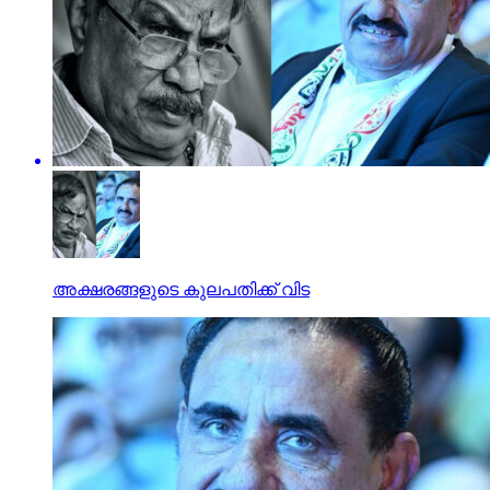
അക്ഷരങ്ങളുടെ കുലപതിക്ക് വിട