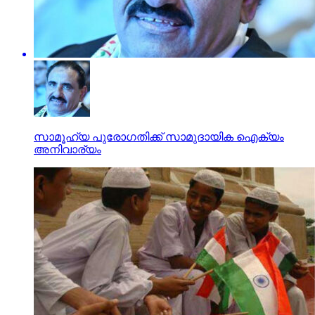
സാമൂഹ്യ പുരോഗതിക്ക് സാമുദായിക ഐക്യം
അനിവാര്യം