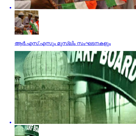
ആര്‍.എസ്.എസും മുസ്‌ലിം സംഘടനകളും