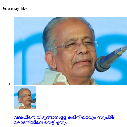
You may like
വഖഫിനെ വിഴുങ്ങാനുളള കരിനിയമവും സുപ്രീം
കോടതിയിലെ വെളിച്ചവും