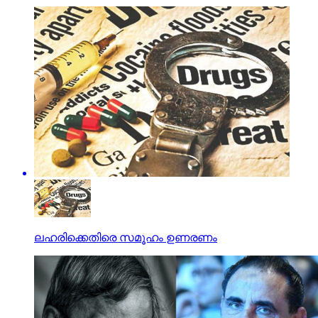
ലഹരിക്കെതിരെ സമൂഹം ഉണരണം