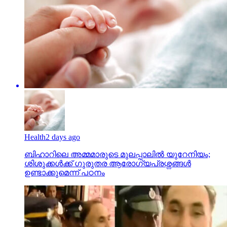
Health
2 days ago
ബിഹാറിലെ അമ്മമാരുടെ മുലപ്പാലിൽ യുറേനിയം;
ശിശുക്കൾക്ക് ​ഗുരുതര ആരോ​ഗ്യപ്രശ്നങ്ങൾ
ഉണ്ടാക്കുമെന്ന് പഠനം