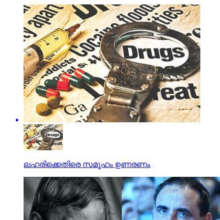
ലഹരിക്കെതിരെ സമൂഹം ഉണരണം