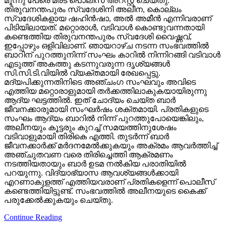
മൂന്നു പേരെ മരട് പൊലീസ് അറസ്റ്റ് ചെയ്തു.
തിരുവനന്തപുരം സ്വദേശിനി അലീന, കൊല്ലം
സ്വദേശികളായ ഷഹിന്‍ഷാ, അല്‍ അമീന്‍ എന്നിവരാണ്
പിടിയിലായത്. മറ്റൊരാള്‍, വടിവാള്‍ കൊണ്ടുവന്നതായി
കണ്ടെത്തിയ തിരുവനന്തപുരം സ്വദേശി വൈഷ്ണവ്,
ഇപ്പോഴും ഒളിവിലാണ്. ഞായറാഴ്ച നടന്ന സംഭവത്തില്‍
ബാറിന് പുറത്തുനിന്ന് സംഘം കാറില്‍ നിന്നിറങ്ങി വടിവാള്‍
എടുത്ത് അകത്തു കടന്നുവരുന്ന ദൃശ്യങ്ങള്‍
സി.സി.ടി.വിയില്‍ വ്യക്തമായി രേഖപ്പെട്ടു.
മദ്യപിക്കുന്നതിനിടെ അഞ്ചംഗ സംഘവും അവിടെ
എത്തിയ മറ്റൊരാളുമായി തര്‍ക്കത്തിലാകുകയായിരുന്നു
ആദ്യ ഘട്ടത്തില്‍. ഇത് ചോദ്യം ചെയ്ത ബാര്‍
ജീവനക്കാരുമായി സംഘര്‍ഷം ശക്തമായി. പ്രതികളുടെ
സംഘം ആദ്യം ബാറില്‍ നിന്ന് പുറത്തുപോയെങ്കിലും,
അലീനയും കൂട്ടരും കുറച്ച് സമയത്തിനുശേഷം
വടിവാളുമായി തിരികെ എത്തി. തുടര്‍ന്ന് ബാര്‍
ജീവനക്കാര്‍ക്ക് മര്‍ദനമേല്‍ക്കുകയും അക്രമം ആവര്‍ത്തിച്ച്
അഞ്ചുതവണ വരെ തിരിച്ചെത്തി ആക്രമണം
നടത്തിയതായും ബാര്‍ ഉടമ നല്‍കിയ പരാതിയില്‍
പറയുന്നു. വിദ്യാഭ്യാസ ആവശ്യങ്ങള്‍ക്കായി
എറണാകുളത്ത് എത്തിയവരാണ് പ്രതികളെന്ന് പൊലീസ്
കണ്ടെത്തിയിട്ടുണ്ട്. സംഭവത്തില്‍ അലീനയുടെ കൈക്ക്
പരുക്കേല്‍ക്കുകയും ചെയ്തു.
Continue Reading