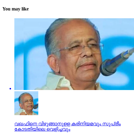
You may like
വഖഫിനെ വിഴുങ്ങാനുളള കരിനിയമവും സുപ്രീം
കോടതിയിലെ വെളിച്ചവും