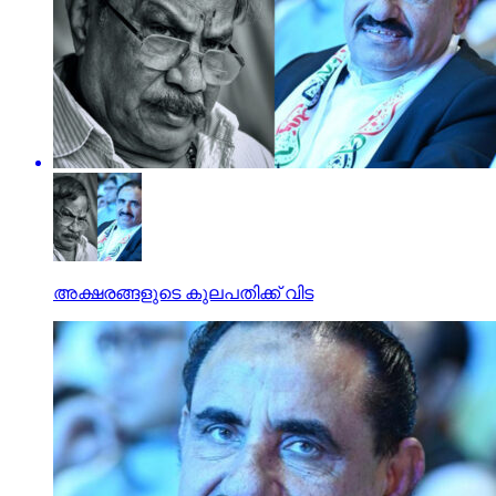
അക്ഷരങ്ങളുടെ കുലപതിക്ക് വിട