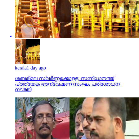
kerala
1 day ago
ശബരിമല സ്വര്‍ണ്ണക്കൊള്ള; സന്നിധാനത്ത്
പ്രത്യേക അന്വേഷണ സംഘം പരിശോധന
നടത്തി