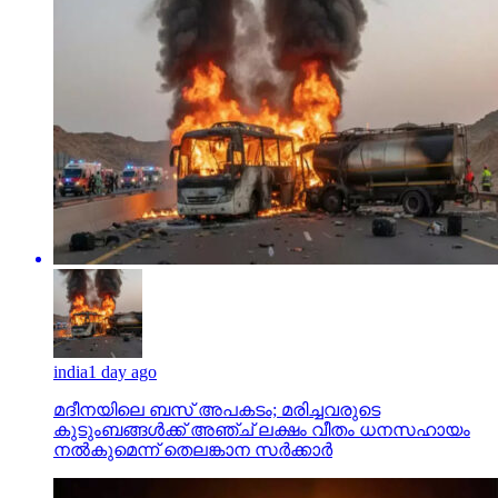
india
1 day ago
മദീനയിലെ ബസ് അപകടം; മരിച്ചവരുടെ
കുടുംബങ്ങള്‍ക്ക് അഞ്ച് ലക്ഷം വീതം ധനസഹായം
നല്‍കുമെന്ന് തെലങ്കാന സര്‍ക്കാര്‍