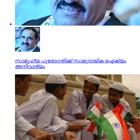
സാമൂഹ്യ പുരോഗതിക്ക് സാമുദായിക ഐക്യം
അനിവാര്യം