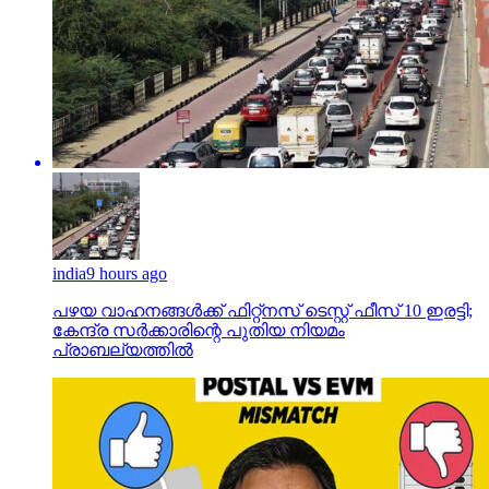
india
9 hours ago
പഴയ വാഹനങ്ങള്‍ക്ക് ഫിറ്റ്‌നസ് ടെസ്റ്റ് ഫീസ് 10 ഇരട്ടി;
കേന്ദ്ര സര്‍ക്കാരിന്റെ പുതിയ നിയമം
പ്രാബല്യത്തില്‍