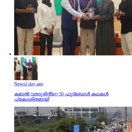
News
1 day ago
കമാൽ വരദൂരിൻ്റെ 50 ഫുട്ബോൾ കഥകൾ
പ്രകാശിതമായി