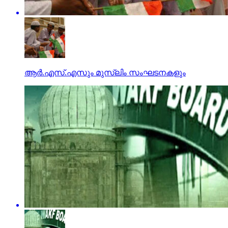
ആര്‍.എസ്.എസും മുസ്‌ലിം സംഘടനകളും