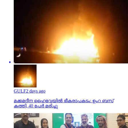
GULF
2 days ago
മക്കമദീന ഹൈവേയില്‍ ഭീകരാപകടം: ഉംറ ബസ്
കത്തി, 40 പേര്‍ മരിച്ചു