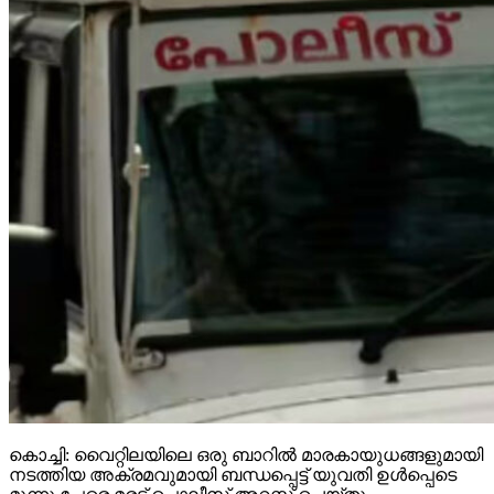
കൊച്ചി: വൈറ്റിലയിലെ ഒരു ബാറില്‍ മാരകായുധങ്ങളുമായി
നടത്തിയ അക്രമവുമായി ബന്ധപ്പെട്ട് യുവതി ഉള്‍പ്പെടെ