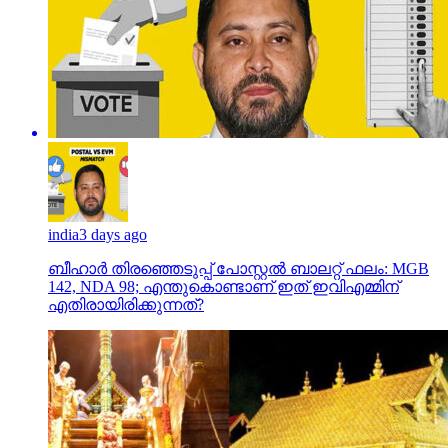
india
3 days ago
ബീഹാർ തിരഞ്ഞെടുപ്പ് പോസ്റ്റൽ ബാലറ്റ് ഫലം: MGB
142, NDA 98; എന്തുകൊണ്ടാണ് ഇത് ഇവിഎമ്മിന്
എതിരായിരിക്കുന്നത്?