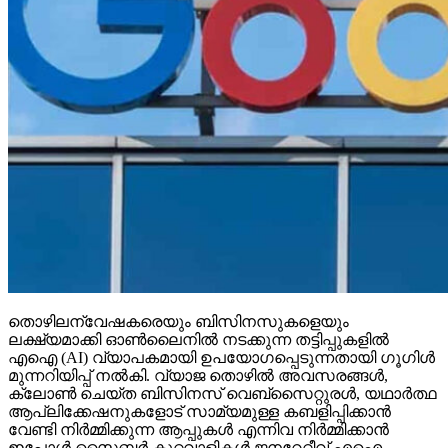
തൊഴിലന്വേഷകരെയും ബിസിനസുകളെയും
ലക്ഷ്യമാക്കി ഓണ്‍ലൈനില്‍ നടക്കുന്ന തട്ടിപ്പുകളില്‍
എഐ (AI) വ്യാപകമായി ഉപയോഗപ്പെടുന്നതായി ഗൂഗിള്‍
മുന്നറിയിപ്പ് നല്‍കി. വ്യാജ തൊഴില്‍ അവസരങ്ങള്‍,
ക്ലോണ്‍ ചെയ്ത ബിസിനസ് വെബ്‌സൈറ്റുരള്‍, യഥാര്‍ത്ഥ
ആപ്ലിക്കേഷനുകളോട് സാമ്യമുള്ള കബളിപ്പിക്കാന്‍
വേണ്ടി നിര്‍മ്മിക്കുന്ന ആപ്പുകള്‍ എന്നിവ നിര്‍മ്മിക്കാന്‍
ഇപ്പോള്‍ സൈബര്‍ കുറ്റവാളികള്‍ ജനറേറ്റീവ് എഐ