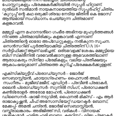
പോസ്റ്ററുകളും പ്രേക്ഷകർക്കിടയിൽ സൂപ്പർ ഹിറ്റാണ്.
ദുൽഖർ സൽമാൻ നായകനായെത്തിയ സൂപ്പർഹിറ്റ് ചിത്രം
‘കുറുപ്പ്’ന്റെ കഥ ഒരുക്കി ശ്രദ്ധ നേടിയ ജിതിൻ കെ ജോസ്
ആദ്യമായ് സംവിധാനം ചെയ്യുന്ന ചിത്രമാണ്
കളങ്കാവൽ.
മമ്മൂട്ടി എന്ന മഹാനടൻ്റെ ഗംഭീര അഭിനയ മുഹൂർത്തങ്ങൾ
നിറഞ്ഞ ചിത്രമായിരിക്കും കളങ്കാവൽ എന്നാണ്
ചിത്രത്തിന്റെ ഓരോ അപ്‌ഡേറ്റുകളും നൽകുന്ന സൂചന.
സെൻസറിങ് പൂർത്തിയാക്കിയ ചിത്രത്തിന് U/A 16+
സർട്ടിഫിക്കറ്റ് ആണ് ലഭിച്ചത്. ഒരിടവേളക്ക് ശേഷം മമ്മൂട്ടിയെ
ബിഗ് സ്‌ക്രീനിൽ വരവേൽക്കാനുള്ള ആവേശത്തിലാണ്
ആരാധകരും സിനിമാ പ്രേമികളും. വലിയ പ്രതീക്ഷയും
ആകാംഷയുമാണ് ചിത്രത്തെ കുറിച്ച് പ്രേക്ഷകർക്കുള്ളത്.
എക്സിക്യൂട്ടീവ് പ്രൊഡ്യൂസർ – ജോർജ്
സെബാസ്റ്റ്യൻ, ഛായാഗ്രഹണം- ഫൈസൽ അലി,
സംഗീതം – മുജീബ് മജീദ്, എഡിറ്റർ – പ്രവീൺ പ്രഭാകർ,
ലൈൻ പ്രൊഡ്യൂസർ- സുനിൽ സിംഗ്, പ്രൊഡക്ഷൻ
കൺട്രോളർ- അരോമ മോഹൻ, പ്രൊഡക്ഷൻ
ഡിസൈനർ- ഷാജി നടുവിൽ, ഫൈനൽ മിക്സ് – എം ആർ
രാജാകൃഷ്ണൻ, ചീഫ് അസോസിയേറ്റ് ഡയറക്ടർ- ബോസ്,
മേക്കപ്പ്- അമൽ ചന്ദ്രൻ, ജോർജ് സെബാസ്റ്റ്യൻ,
വസ്ത്രാലങ്കാരം- അഭിജിത്ത് സി, വരികൾ – വിനായക്
ശശികുമാർ, ഹരിത ഹരി ബാബു, കളറിസ്റ്റ് – ലിജു പ്രഭാകർ,