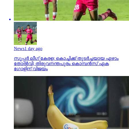
News
1 day ago
സൂപ്പര്‍ ലീഗ് കേരള: കൊച്ചിക്ക് തുടര്‍ച്ചയായ ഏഴാം
തോല്‍വി; തിരുവനന്തപുരം കൊമ്പന്‍സ് ഏക
ഗോളിന് വിജയം