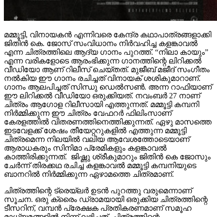
മമ്മൂട്ടി, വിനായകൻ എന്നിവരെ കേന്ദ്ര കഥാപാത്രങ്ങളാക്കി
ജിതിൻ കെ. ജോസ് സംവിധാനം നിർവഹിച്ച കളങ്കാവൽ
എന്ന ചിത്രത്തിലെ ആദ്യ ഗാനം പുറത്ത്. “നിലാ കായും”
എന്ന വരികളോടെ ആരംഭിക്കുന്ന ഗാനത്തിന്റെ ലിറിക്കൽ
വീഡിയോ ആണ് റിലീസ് ചെയ്തത്. മുജീബ് മജീദ് സംഗീതം
നൽകിയ ഈ ഗാനം രചിച്ചത് വിനായക് ശശികുമാറാണ്.
ഗാനം ആലപിച്ചത് സിന്ധു ഡെൽസൺ. അന്ന റാഫിയാണ്
ഈ ലിറിക്കൽ വീഡിയോ ഒരുക്കിയത്. നവംബർ 27 നാണ്
ചിത്രം ആഗോള റിലീസായി എത്തുന്നത്. മമ്മൂട്ടി കമ്പനി
നിർമ്മിക്കുന്ന ഈ ചിത്രം വേഫറർ ഫിലിംസാണ്
കേരളത്തിൽ വിതരണത്തിനെത്തിക്കുന്നത്. ഏഴു മാസത്തെ
ഇടവേളക്ക് ശേഷം തീയേറ്ററുകളിൽ എത്തുന്ന മമ്മൂട്ടി
ചിത്രമെന്ന നിലയിൽ വലിയ ആവേശത്തോടെയാണ്
ആരാധകരും സിനിമാ പ്രേമികളും കളങ്കാവൽ
കാത്തിരിക്കുന്നത്. ജിഷ്ണു ശ്രീകുമാറും ജിതിൻ കെ ജോസും
ചേർന്ന് തിരക്കഥ രചിച്ച കളങ്കാവൽ മമ്മൂട്ടി കമ്പനിയുടെ
ബാനറിൽ നിർമ്മിക്കുന്ന ഏഴാമത്തെ ചിത്രമാണ്.
ചിത്രത്തിന്റെ ട്രെയ്‌ലർ ഉടൻ പുറത്തു വരുമെന്നാണ്
സൂചന. ഒരു ക്രൈം ഡ്രാമയായി ഒരുക്കിയ ചിത്രത്തിന്റെ
ടീസറിന്, വമ്പൻ പ്രേക്ഷക പ്രതികരണമാണ് സമൂഹ
മാധ്യമങ്ങളിൽ നിന്ന് ലഭിച്ചത്. ചിത്രത്തിന്റെ