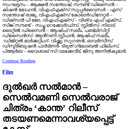
സംഘട്ടനം – ആക്ഷൻ സന്തോഷ്, സൗണ്ട് ഡിസൈൻ –
കിഷൻ മോഹൻ, വിഎഫ്എക്സ് സൂപ്പർവൈസർ – എസ്
സന്തോഷ് രാജു, വിഎഫ്എക്സ് കോഓർഡിനേറ്റർ –
ഡിക്സൻ പി ജോ, വിഎഫ്എക്സ് – വിശ്വ എഫ് എക്സ്,
സിങ്ക് സൗണ്ട് – സപ്ത റെക്കോർഡ്സ്, സ്റ്റിൽസ്- നിദാദ്,
ടൈറ്റിൽ ഡിസൈൻ – ആഷിഫ് സലീം, പബ്ലിസിറ്റി
ഡിസൈൻസ്- ആൻ്റണി സ്റ്റീഫൻ, ആഷിഫ് സലീം,
ഡിജിറ്റൽ മാർക്കറ്റിംഗ്- വിഷ്ണു സുഗതൻ, ഓവർസീസ്
ഡിസ്ട്രിബൂഷൻ പാർട്ണർ- ട്രൂത് ഗ്ലോബൽ ഫിലിംസ്,
പിആർഓ – വൈശാഖ് സി വടക്കേവീട്, ജിനു അനിൽകുമാർ.
Continue Reading
Film
ദുല്‍ഖര്‍ സല്‍മാന്‍ –
സെല്‍വമണി സെല്‍വരാജ്
ചിത്രം ‘കാന്ത’ റിലീസ്
തടയണമെന്നാവശ്യപ്പെട്ട്