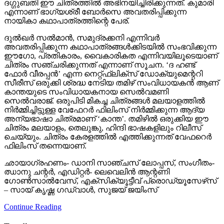
ദഗ്ഗുബതി ഈ ചിത്രത്തില്‍ അഭിനയിച്ചിരിക്കുന്നത്. കുമാരി
എന്നാണ് ഭാഗ്യശ്രീ ബോര്‍സെ അവതരിപ്പിക്കുന്ന
നായികാ കഥാപാത്രത്തിന്റെ പേര്.
ദുല്‍ഖര്‍ സല്‍മാന്‍, സമുദ്രക്കനി എന്നിവര്‍
അവതരിപ്പിക്കുന്ന കഥാപാത്രങ്ങള്‍ക്കിടയില്‍ സംഭവിക്കുന്ന
ഈഗോ, പ്രതികാരം, വൈകാരികത എന്നിവയിലൂടെയാണ്
ചിത്രം സഞ്ചരിക്കുന്നത് എന്നാണ് സൂചന. ‘ദ ഹണ്ട്
ഫോര്‍ വീരപ്പന്‍’ എന്ന നെറ്റ്ഫ്‌ലിക്‌സ് ഡോക്യുമെന്ററി
സീരീസ് ഒരുക്കി ശ്രദ്ധ നേടിയ തമിഴ് സംവിധായകന്‍ ആണ്
കാന്തയുടെ സംവിധായകനായ സെല്‍വമണി
സെല്‍വരാജ്. ഒരുപിടി മികച്ച ചിത്രങ്ങള്‍ മലയാളത്തില്‍
നിര്‍മ്മിച്ചിട്ടുള്ള വേഫേറര്‍ ഫിലിംസ് നിര്‍മ്മിക്കുന്ന ആദ്യ
അന്യഭാഷാ ചിത്രമാണ് ‘കാന്ത’. തമിഴില്‍ ഒരുക്കിയ ഈ
ചിത്രം മലയാളം, തെലുങ്കു, ഹിന്ദി ഭാഷകളിലും റിലീസ്
ചെയ്യും. ചിത്രം കേരളത്തില്‍ എത്തിക്കുന്നത് വേഫറെര്‍
ഫിലിംസ് തന്നെയാണ്.
ഛായാഗ്രഹണം- ഡാനി സാഞ്ചസ് ലോപ്പസ്, സംഗീതം-
ഝാനു ചന്റര്‍, എഡിറ്റര്‍- ലെവെലിന്‍ ആന്റണി
ഗോണ്‍സാല്‍വേസ്, എക്‌സിക്യൂട്ടീവ് പ്രൊഡ്യൂസേഴ്‌സ്
– സായ് കൃഷ്ണ ഗഡ്വാള്‍, സുജയ് ജയിംസ്
Continue Reading