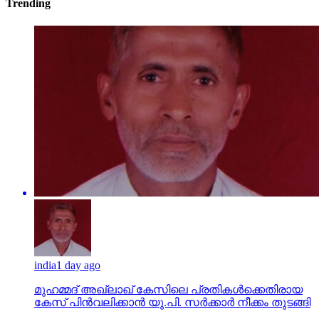
Trending
india
1 day ago
മുഹമ്മദ് അഖ്‌ലാഖ് കേസിലെ പ്രതികള്‍ക്കെതിരായ
കേസ് പിന്‍വലിക്കാന്‍ യു.പി. സര്‍ക്കാര്‍ നീക്കം തുടങ്ങി