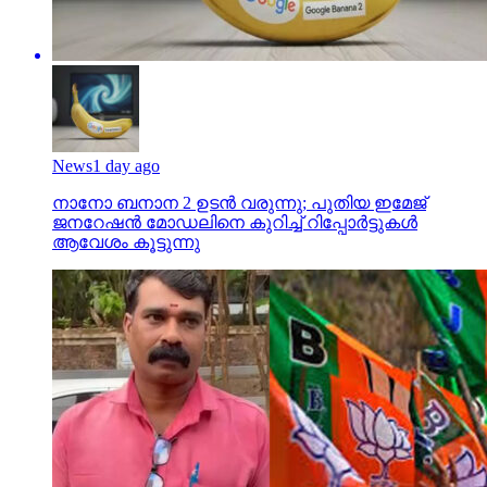
News
1 day ago
നാനോ ബനാന 2 ഉടന്‍ വരുന്നു; പുതിയ ഇമേജ്
ജനറേഷന്‍ മോഡലിനെ കുറിച്ച് റിപ്പോര്‍ട്ടുകള്‍
ആവേശം കൂട്ടുന്നു