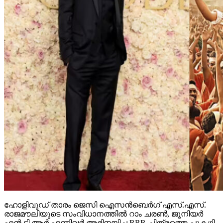
ഹോളിവുഡ് താരം ജെസി ഐസന്‍ബെര്‍ഗ് എസ്.എസ്.
രാജമൗലിയുടെ സംവിധാനത്തില്‍ റാം ചരണ്‍, ജൂനിയര്‍
എന്‍.ടി.ആര്‍ എന്നിവര്‍ അഭിനയിച്ച RRR ചിത്രത്തെ പുകഴ്ത്തി.