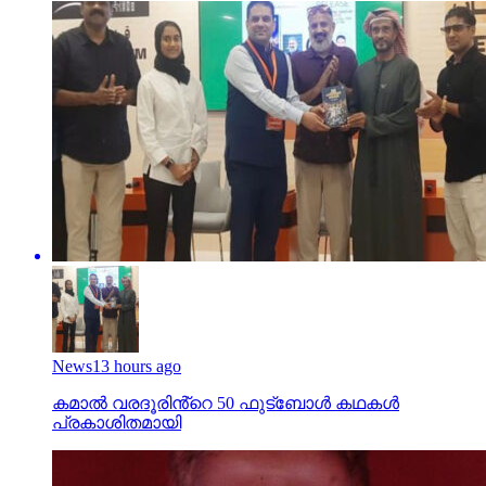
News
13 hours ago
കമാൽ വരദൂരിൻ്റെ 50 ഫുട്ബോൾ കഥകൾ
പ്രകാശിതമായി