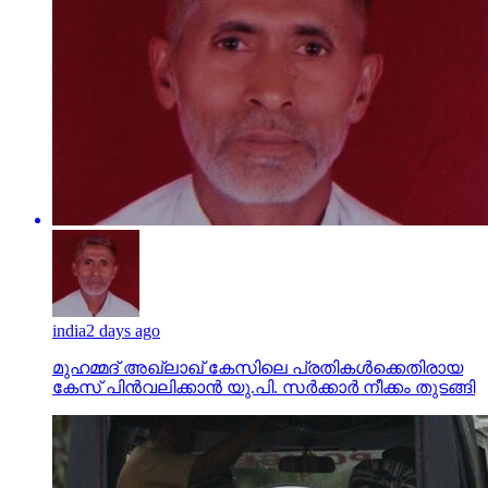
india
2 days ago
മുഹമ്മദ് അഖ്‌ലാഖ് കേസിലെ പ്രതികള്‍ക്കെതിരായ
കേസ് പിന്‍വലിക്കാന്‍ യു.പി. സര്‍ക്കാര്‍ നീക്കം തുടങ്ങി