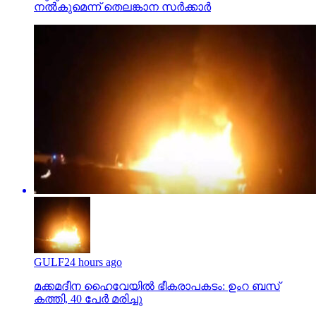
നല്‍കുമെന്ന് തെലങ്കാന സര്‍ക്കാര്‍
GULF
24 hours ago
മക്കമദീന ഹൈവേയില്‍ ഭീകരാപകടം: ഉംറ ബസ്
കത്തി, 40 പേര്‍ മരിച്ചു