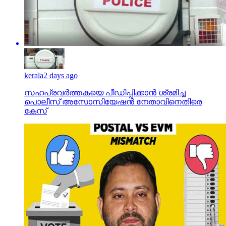
kerala
2 days ago
സഹപ്രവര്‍ത്തകയെ പീഡിപ്പിക്കാന്‍ ശ്രമിച്ച
പൊലീസ് അസോസിയേഷന്‍ നേതാവിനെതിരെ
കേസ്