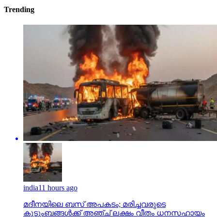
Trending
india
11 hours ago
മദീനയിലെ ബസ് അപകടം; മരിച്ചവരുടെ
കുടുംബങ്ങള്‍ക്ക് അഞ്ച് ലക്ഷം വീതം ധനസഹായം