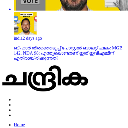
india
2 days ago
ബീഹാർ തിരഞ്ഞെടുപ്പ് പോസ്റ്റൽ ബാലറ്റ് ഫലം: MGB
142, NDA 98; എന്തുകൊണ്ടാണ് ഇത് ഇവിഎമ്മിന്
എതിരായിരിക്കുന്നത്?
Home