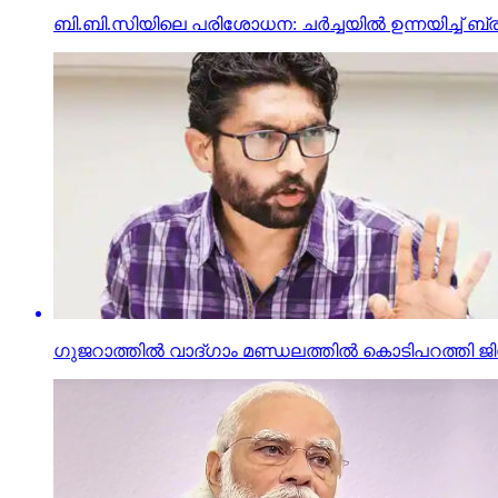
ബി.ബി.സിയിലെ പരിശോധന: ചര്‍ച്ചയില്‍ ഉന്നയിച്ച് ബ്രി
ഗുജറാത്തില്‍ വാദ്ഗാം മണ്ഡലത്തില്‍ കൊടിപറത്തി ജി