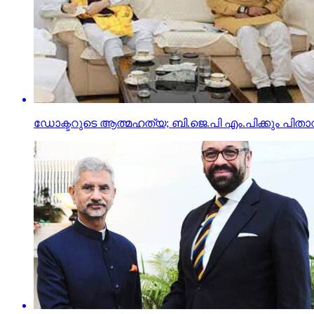
ഡോക്ടറുടെ ആത്മഹത്യ; ബി.ജെ.പി എം.പിക്കും പിതാവ