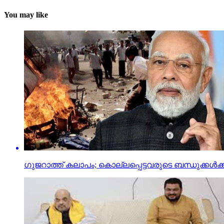
You may like
ഗുജറാത്ത് കലാപം; കൊല്ലപ്പെട്ടവരുടെ ബന്ധുക്കള്‍ക്ക