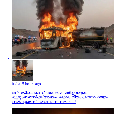
india
15 hours ago
മദീനയിലെ ബസ് അപകടം; മരിച്ചവരുടെ
കുടുംബങ്ങള്‍ക്ക് അഞ്ച് ലക്ഷം വീതം ധനസഹായം
നല്‍കുമെന്ന് തെലങ്കാന സര്‍ക്കാര്‍