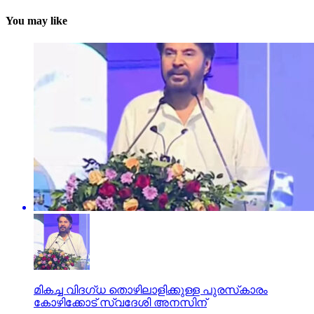
You may like
മികച്ച വിദഗ്ധ തൊഴിലാളിക്കുള്ള പുരസ്‌കാരം
കോഴിക്കോട് സ്വദേശി അനസിന്