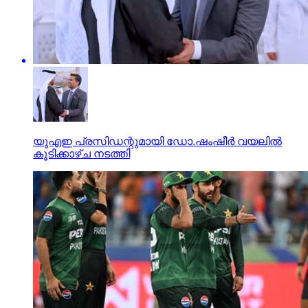
യുഎഇ പ്രസിഡന്റുമായി ഡോ.ഷംഷീർ വയലിൽ
കൂടിക്കാഴ്ച നടത്തി