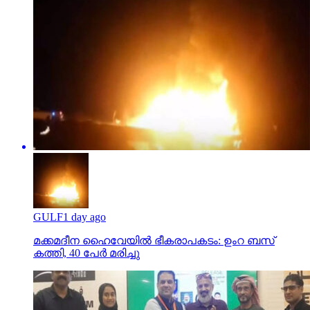
GULF
1 day ago
മക്കമദീന ഹൈവേയില്‍ ഭീകരാപകടം: ഉംറ ബസ്
കത്തി, 40 പേര്‍ മരിച്ചു