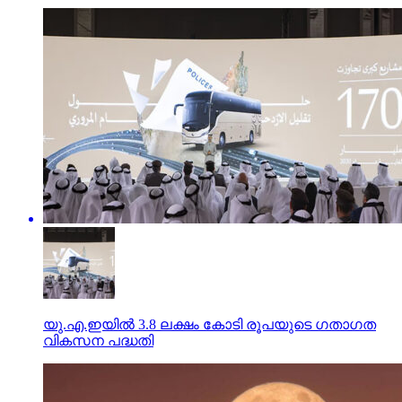
യു.എ.ഇയില്‍ 3.8 ലക്ഷം കോടി രൂപയുടെ ഗതാഗത
വികസന പദ്ധതി