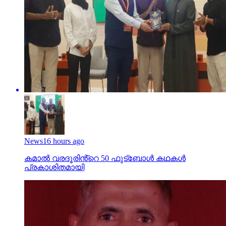
News
16 hours ago
കമാൽ വരദൂരിൻ്റെ 50 ഫുട്ബോൾ കഥകൾ
പ്രകാശിതമായി