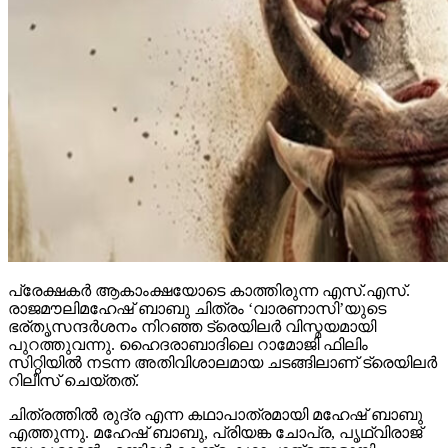
പ്രേക്ഷകര്‍ ആകാംക്ഷയോടെ കാത്തിരുന്ന എസ്.എസ്.
രാജമൗലിമഹേഷ് ബാബു ചിത്രം ‘വാരണാസി’യുടെ
ഭര്തൃസന്ദര്‍ശനം നിറഞ്ഞ ട്രെയിലര്‍ വിസ്മയമായി
പുറത്തുവന്നു. ഹൈദരാബാദിലെ റാമോജി ഫിലിം
സിറ്റിയില്‍ നടന്ന അതിവിശാലമായ ചടങ്ങിലാണ് ട്രെയിലര്‍
റിലീസ് ചെയ്തത്.
ചിത്രത്തില്‍ രുദ്ര എന്ന കഥാപാത്രമായി മഹേഷ് ബാബു
എത്തുന്നു. മഹേഷ് ബാബു, പ്രിയങ്ക ചോപ്ര, പൃഥ്വിരാജ്