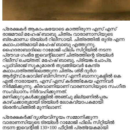
പ്രേക്ഷകർ ആകാംഷയോടെ കാത്തിരുന്ന എസ് എസ്
രാജമൗലി മഹേഷ് ബാബു ചിത്രം വാരാണാസിയുടെ
ബ്രഹ്മാണ്ഡ ട്രയ്ലർ റിലീസായി. ചിത്രത്തിൽ രുദ്ര എന്ന
കഥാപാത്രമായി മഹേഷ് ബാബു എത്തുന്നു.
ഹൈദരാബാദിലെ റാമോജി ഫിലിം സിറ്റിയിൽ നടന്ന
പ്രൗഢ ഗംഭീര ഇവെന്റിലാണ് ചിത്രത്തിന്റെ ട്രയ്ലർ
റിലീസ് ചെയ്തത്. മഹേഷ് ബാബു, പ്രിയങ്ക ചോപ്ര,
പൃഥ്വിരാജ് സുകുമാരൻ തുടങ്ങിയവർ കേന്ദ്ര
കഥാപാത്രത്തിലെത്തുന്ന ചിത്രം ശ്രീ ദുർഗ
ആർട്ട്സ്,ഷോവിങ് ബിസിനസ് എന്നീ ബാനറുകളിൽ കെ
എൽ നാരായണ, എസ് എസ് കർത്തികേയ എന്നിവർ
നിർമ്മിക്കുന്നു. കീരവാണിയാണ് വാരണാസിയുടെ സംഗീത
സംവിധാനം നിർവഹിക്കുന്നത്.
മണിക്കൂറുകൾക്കുള്ളിൽ അഞ്ചു മില്യണിൽപ്പരം
കാഴ്ചക്കാരുമായി ട്രയ്ലർ ലോകവ്യാപകമായി
ട്രെൻഡിങ്ങിൽ മുന്നിലാണ്.
പ്രേക്ഷകർക്ക് ദൃശ്യവിസ്മയം സമ്മാനിക്കുന്ന
വാരാണസിയുടെ ട്രയ്ലർ റാമോജി ഫിലിം സിറ്റിയിൽ
നടന്ന ഇവെന്റിൽ 130×100 ഫീറ്റിൽ പ്രത്യേകമായി