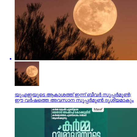
യുഎഇയുടെ ആകാശത്ത് ഇന്ന് ബീവര്‍ സൂപ്പര്‍മൂണ്‍;
ഈ വര്‍ഷത്തെ അവസാന സൂപ്പര്‍മൂണ്‍ ദൃശ്യമാകും