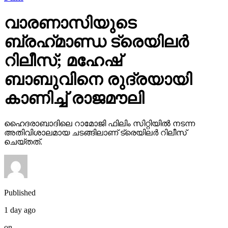
വാരണാസിയുടെ
ബ്രഹ്‌മാണ്ഡ ട്രെയിലര്‍
റിലീസ്; മഹേഷ്
ബാബുവിനെ രുദ്രയായി
കാണിച്ച് രാജമൗലി
ഹൈദരാബാദിലെ റാമോജി ഫിലിം സിറ്റിയില്‍ നടന്ന
അതിവിശാലമായ ചടങ്ങിലാണ് ട്രെയിലര്‍ റിലീസ്
ചെയ്തത്.
Published
1 day ago
on