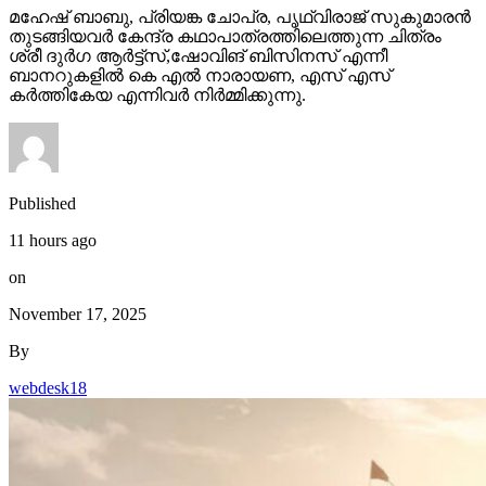
മഹേഷ് ബാബു, പ്രിയങ്ക ചോപ്ര, പൃഥ്വിരാജ് സുകുമാരൻ
തുടങ്ങിയവർ കേന്ദ്ര കഥാപാത്രത്തിലെത്തുന്ന ചിത്രം
ശ്രീ ദുർഗ ആർട്ട്സ്,ഷോവിങ് ബിസിനസ് എന്നീ
ബാനറുകളിൽ കെ എൽ നാരായണ, എസ് എസ്
കർത്തികേയ എന്നിവർ നിർമ്മിക്കുന്നു.
Published
11 hours ago
on
November 17, 2025
By
webdesk18