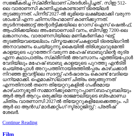
സജ്ജീകരിച്ച സ്‌ക്രീനിലാണ് പ്രദർശിപ്പിച്ചത് . സിഇ 512-
ലെ വാരാണസി കാണിച്ചുകൊണ്ടാണ് ട്രെയിലര്‍
തുടങ്ങുന്നത്. പിന്നീട് 2027-ല്‍ ഭൂമിയെ ലക്ഷ്യമാക്കി വരുന്ന
ശാംഭവി എന്ന ഛിന്നഗ്രഹമാണ് കാണിക്കുന്നത്.
തുടര്‍ന്നങ്ങോട്ട് അന്റാര്‍ട്ടിക്കയിലെ റോസ് ഐസ് ഷെല്‍ഫ്,
ആഫ്രിക്കയിലെ അംബോസെലി വനം, ബിസിഇ 7200-ലെ
ലങ്കാനഗരം, വാരാണസിയിലെ മണികര്‍ണികാ ഘട്ട്
തുടങ്ങിയവയെല്ലാം വിസ്മയക്കാഴ്ചകളായി ട്രെയിലറില്‍
അനാവരണം ചെയ്യുന്നു.കൈയില്‍ ത്രിശൂലവുമേന്തി
കാളയുടെ പുറത്തേറി വരുന്ന മഹേഷ് ബാബുവിന്റെ രുദ്ര
എന്ന കഥാപാത്രം സ്‌ക്രീനിൽ അവസാനം എത്തിയപ്പോൾ
വേദിയിലും മഹേഷ് ബാബു കാളയുടെ പുറത്തു എൻട്രി
ചെയ്തപ്പോൾ അറുപത്തിനായിരത്തിൽപ്പരം കാഴ്ചക്കാർ
നിറഞ്ഞ ഇവന്റിലെ സദസ്സ് ഹർഷാരവം കൊണ്ട് വേദിയെ
ധന്യമാക്കി. ഐമാക്‌സിലാണ് ചിത്രം ഒരുങ്ങുന്നത്
എന്നതിനാല്‍ തന്നെ തിയേറ്ററുകളില്‍ ഗംഭീരമായ
കാഴ്ചാനുഭൂതി സമ്മാനിക്കുമെന്നുറപ്പാണ്.ബാഹുബലിയും
ആർ ആർ ആറും ഒരുക്കിയ രാജമൗലിയുടെ ബ്രഹ്മാണ്ഡ
ചിത്രം വാരണാസി 2027ൽ തിയേറ്ററുകളിലേക്കെത്തും. പി
ആർ ഓ ആൻഡ് മാർക്കറ്റിംഗ് സ്ട്രാറ്റജിസ്റ്റ് : പ്രതീഷ്
ശേഖർ.
Continue Reading
Film