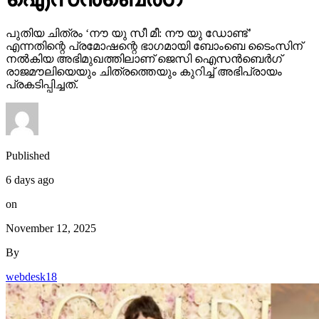
പുതിയ ചിത്രം ‘നൗ യു സീ മീ: നൗ യു ഡോണ്ട്’
എന്നതിന്റെ പ്രമോഷന്റെ ഭാഗമായി ബോംബെ ടൈംസിന്
നല്‍കിയ അഭിമുഖത്തിലാണ് ജെസി ഐസന്‍ബെര്‍ഗ്
രാജമൗലിയെയും ചിത്രത്തെയും കുറിച്ച് അഭിപ്രായം
പ്രകടിപ്പിച്ചത്.
Published
6 days ago
on
November 12, 2025
By
webdesk18