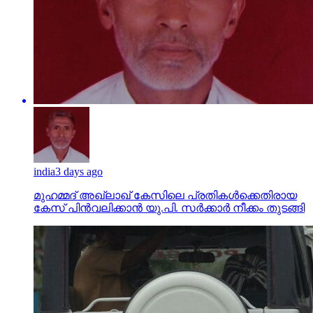
india
3 days ago
മുഹമ്മദ് അഖ്‌ലാഖ് കേസിലെ പ്രതികള്‍ക്കെതിരായ
കേസ് പിന്‍വലിക്കാന്‍ യു.പി. സര്‍ക്കാര്‍ നീക്കം തുടങ്ങി