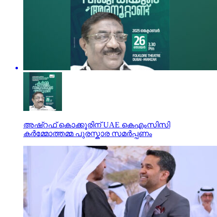
അഷ്‌റഫ് കൊക്കൂരിന് UAE കെഎംസിസി
കർമ്മോത്തമ്മ പുരസ്കാര സമർപ്പണം