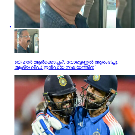
ബിഹാര്‍ ആര്‍ക്കൊപ്പം?, വോട്ടെണ്ണല്‍ ആരംഭിച്ചു,
ആദ്യ ലീഡ് ഇന്‍ഡ്യ സഖ്യത്തിന്