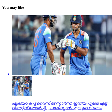
You may like
ഏഷ്യാ കപ്പ് റൈസിങ് സ്റ്റാര്‍സ്: ഇന്ത്യ എയെ എട്ട്
വിക്കറ്റിന് തോല്‍പ്പിച്ച് പാകിസ്താന്‍ എയുടെ വിജയം