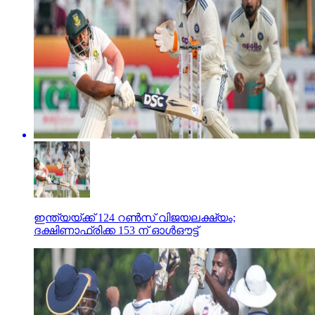
ഇന്ത്യയ്ക്ക് 124 റണ്‍സ് വിജയലക്ഷ്യം;
ദക്ഷിണാഫ്രിക്ക 153 ന് ഓള്‍ഔട്ട്