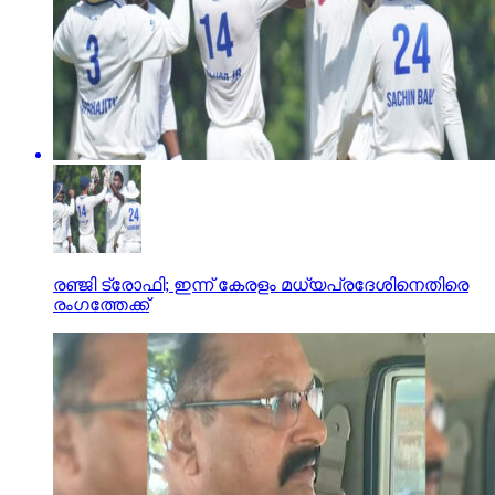
രഞ്ജി ട്രോഫി; ഇന്ന് കേരളം മധ്യപ്രദേശിനെതിരെ
രംഗത്തേക്ക്