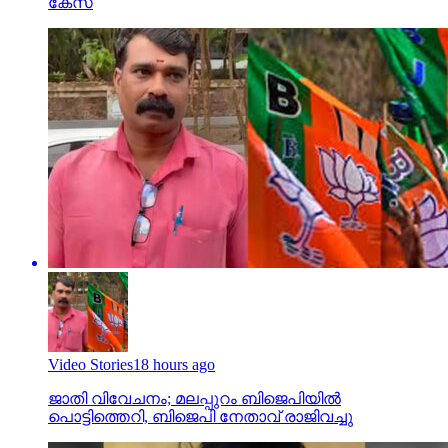
കേസ്
Video Stories
18 hours ago
ജാതി വിവേചനം; മലപ്പുറം ബിജെപിയില്‍
പൊട്ടിത്തെറി, ബിജെപി നേതാവ് രാജിവച്ചു