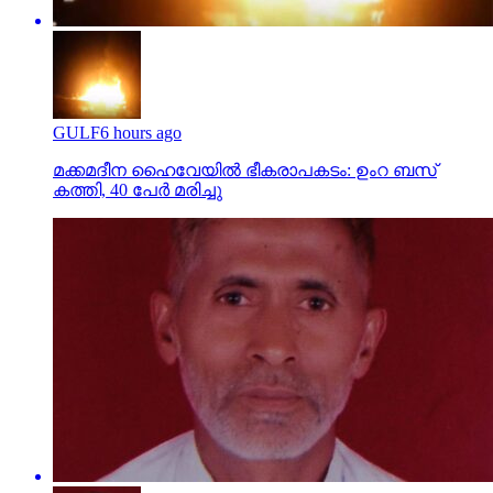
GULF
6 hours ago
മക്കമദീന ഹൈവേയില്‍ ഭീകരാപകടം: ഉംറ ബസ്
കത്തി, 40 പേര്‍ മരിച്ചു