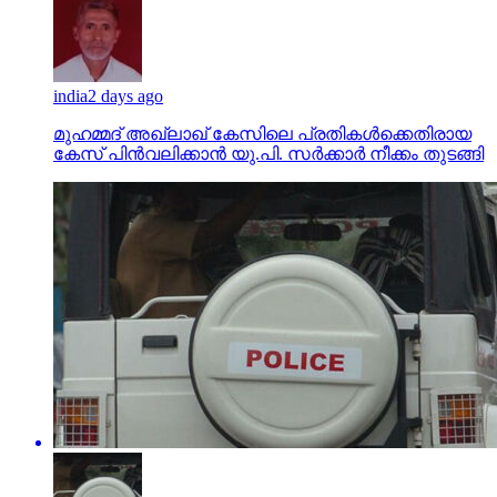
india
2 days ago
മുഹമ്മദ് അഖ്‌ലാഖ് കേസിലെ പ്രതികള്‍ക്കെതിരായ
കേസ് പിന്‍വലിക്കാന്‍ യു.പി. സര്‍ക്കാര്‍ നീക്കം തുടങ്ങി