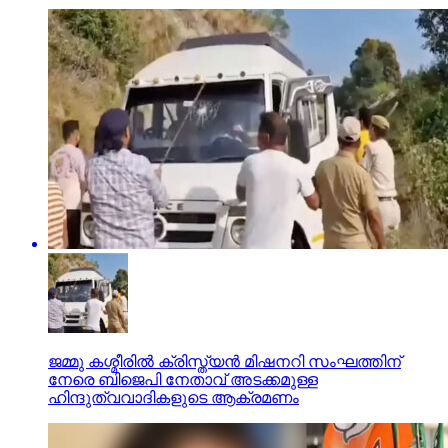
ജമ്മു കശ്മീരില്‍ ക്രിസ്ത്യന്‍ മിഷനറി സംഘത്തിന്
നേരെ ബിജെപി നേതാവ് അടക്കമുള്ള
ഹിന്ദുത്വവാദികളുടെ ആക്രമണം