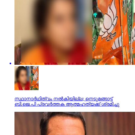
സ്ഥാനാര്‍ഥിത്വം നല്‍കിയില്ല; നെടുമങ്ങാട്ട്
ബി.ജെ.പി പ്രവര്‍ത്തക ആത്മഹത്യക്ക് ശ്രമിച്ചു