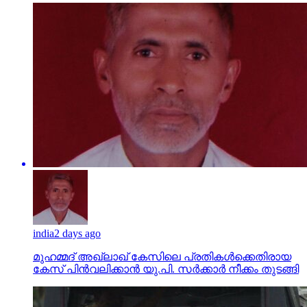
india
2 days ago
മുഹമ്മദ് അഖ്‌ലാഖ് കേസിലെ പ്രതികള്‍ക്കെതിരായ
കേസ് പിന്‍വലിക്കാന്‍ യു.പി. സര്‍ക്കാര്‍ നീക്കം തുടങ്ങി