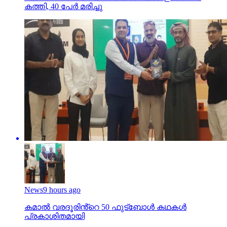
കത്തി, 40 പേര്‍ മരിച്ചു
News
9 hours ago
കമാൽ വരദൂരിൻ്റെ 50 ഫുട്ബോൾ കഥകൾ
പ്രകാശിതമായി