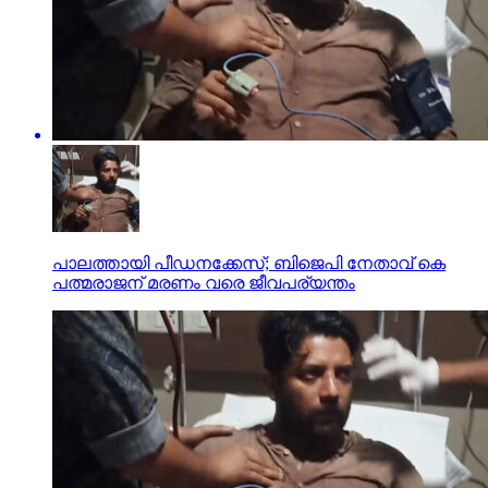
പാലത്തായി പീഡനക്കേസ്; ബിജെപി നേതാവ് കെ
പത്മരാജന് മരണം വരെ ജീവപര്യന്തം