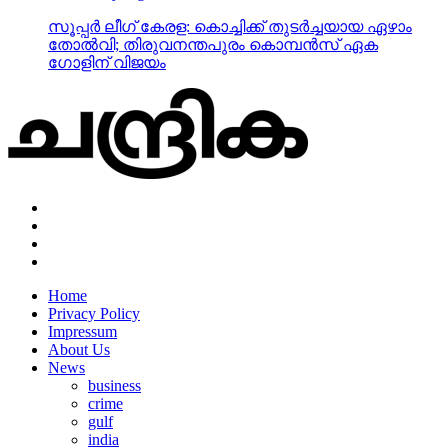
സൂപ്പര്‍ ലീഗ് കേരള: കൊച്ചിക്ക് തുടര്‍ച്ചയായ ഏഴാം
തോല്‍വി; തിരുവനന്തപുരം കൊമ്പന്‍സ് ഏക
ഗോളിന് വിജയം
Home
Privacy Policy
Impressum
About Us
News
business
crime
gulf
india