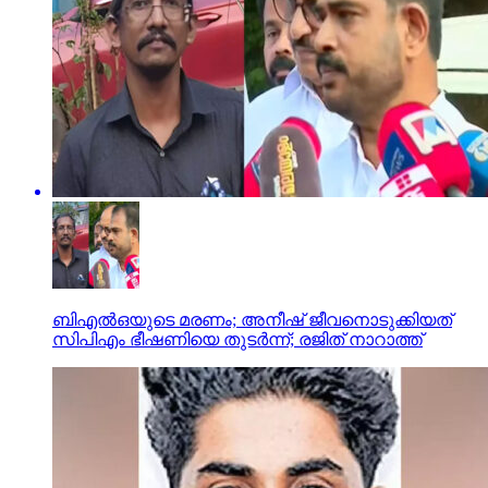
ബിഎല്‍ഒയുടെ മരണം; അനീഷ് ജീവനൊടുക്കിയത്
സിപിഎം ഭീഷണിയെ തുടര്‍ന്ന്; രജിത് നാറാത്ത്