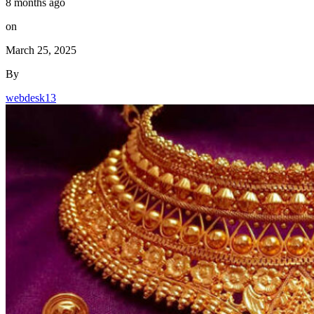
8 months ago
on
March 25, 2025
By
webdesk13