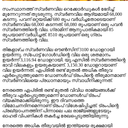
സംസ്ഥാനത്ത് സ്വര്‍ണവില റെക്കോര്‍ഡുകള്‍ ഭേദിച്ച്
മുന്നേറുന്നത് തുടരുന്നു. സ്വര്‍ണവില ആദ്യമായി 68,000
കടന്നു. പവന് ഒറ്റയടിക്ക് 680 രൂപ വര്‍ധിച്ചതോടെയാണ്
സ്വര്‍ണവില 68,000 കടന്നത്. 68,080 രൂപയാണ് ഒരു പവന്‍
സ്വര്‍ണത്തിന്റെ വില. ഗ്രാമിന് ആനുപാതികമായി 85
രൂപയാണ് വര്‍ധിച്ചത്. 8510 രൂപയാണ് ഒരു ഗ്രാം
സ്വര്‍ണത്തിന്റെ വില.
തിങ്കളാഴ്ച സ്വർണവില ഔൺസിന് 3100 ഡോളറായി
ഉയർന്നു. സ്​പോട്ട് ഗോൾഡിന്റെ വില ഒരു ശതമാനം
ഉയർന്ന് 3,116.94 ഡോളറായി. യു.എസിൽ സ്വർണത്തിന്റെ
ഭാവി വിലകളും ഉയരുകയാണ്. 3,150.30 ഡോളറായാണ്
വില ഉയർന്നത്. ഏപ്രിൽ രണ്ട് മുതൽ അധിക തീരുവ
ഏർപ്പെടുത്തുമെന്ന ഡോണൾഡ് ട്രംപിന്റെ തീരുമാനമാണ്
സ്വർണവിലയെ പ്രധാനമായും സ്വാധീനിക്കുന്നത്.
നേരത്തെ ഏപ്രിൽ രണ്ട് മുതൽ വിവിധ രാജ്യങ്ങൾക്ക്
തീരുവ ഏർപ്പെടുത്തുമെന്ന് ഡോണൾഡ് ട്രംപ്
വ്യക്തമാക്കിയിരുന്നു. ഈ ദിവസത്തെ
വിമോചനദിനമെന്നാണ് ​ട്രംപ് വിശേഷിപ്പിച്ചത്. ട്രംപിന്റെ
പ്രഖ്യാപനത്തിന് പിന്നാലെ പല രാജ്യങ്ങളു​ടേയും
ഓഹരി വിപണികൾ തകർച്ച രേഖപ്പെടുത്തിയിരുന്നു.
നേരത്തെ അധിക തീരുവയിൽ ഇന്ത്യയെ രൂക്ഷമായി