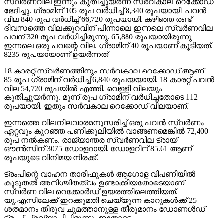
സ്വർണവില ഇന്നും കുതിച്ചുയർന്ന് സർവകാല റെക്കോഡ്
ഭേദിച്ചു. ഗ്രാമിന് 105 രൂപ വർധിച്ച് 8,340 രൂപയായി. പവൻ
വില 840 രൂപ വർധിച്ച് 66,720 രൂപയായി. കഴിഞ്ഞ രണ്ട്
ദിവസത്തെ വിലക്കുറവിന് പിന്നാലെ ഇന്നലെ സ്വർണവില
പവന് 320 രൂപ വർധിച്ചിരുന്നു. 65,880 രൂപയായിരുന്നു
ഇന്നലെ ഒരു പവന്റെ വില. ഗ്രാമിന് 40 രൂപയാണ് കൂടിയത്.
8235 രൂപയായാണ് ഉയർന്നത്.
18 കാരറ്റ് സ്വർണത്തിനും സർവകാല റെക്കോഡ് ആണ്.
85 രൂപ ഗ്രാമിന് വർധിച്ച് 6,840 രൂപയയായി. 18 കാരറ്റ് പവൻ
വില 54,720 രൂപയിൽ എത്തി. വെള്ളി വിലയും
കുതിച്ചുയർന്നു. മൂന്ന് രൂപ ഗ്രാമിന് വർധിച്ചതോടെ 112
രൂപയായി. ഇതും സർവകാല റെക്കോഡ് വിലയാണ്.
ഇന്നത്തെ വിലനിലവാരമനുസരിച്ച് ഒരു പവൻ സ്വർണം
ഏറ്റവും കുറഞ്ഞ പണിക്കൂലിയിൽ വാങ്ങണമെങ്കിൽ 72,400
രൂപ നൽകണം. രാജ്യാന്തര സ്വർണവില ട്രായ്
ഔൺസിന് 3075 ഡോളറായി. ഡോളറിന് 85.61 ആണ്
രൂപയുടെ വിനിമയ നിരക്ക്.
ട്രംപിന്റെ വാഹന താരിഫുകൾ ആഗോള വിപണിയിൽ
കൂടുതൽ അനിശ്ചിതത്വം ഉണ്ടാക്കിയതോടെയാണ്
സ്വർണ വില റെക്കോർഡ് ഉയരത്തിലെത്തിയത്.
യു.എസിലേക്ക് ഇറക്കുമതി ചെയ്യുന്ന കാറുകൾക്ക് 25
ശതമാനം തീരുവ ചുമത്താനുള്ള തീരുമാനം ഡോണൾഡ്
ട്രംപ് പ്രഖ്യാപിച്ചിരുന്നു. ഇതോടെ