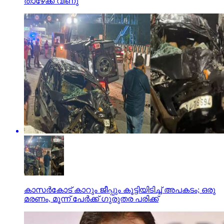
താഴേക്ക് വീണു
കാസര്‍കോട് കാറും ജീപ്പും കൂട്ടിയിടിച്ച് അപകടം; ഒരു
മരണം, മൂന്ന് പേര്‍ക്ക് ഗുരുതര പരിക്ക്