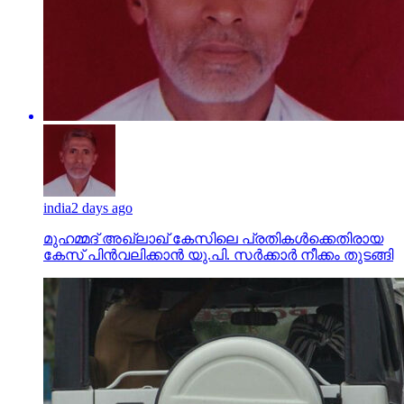
india
2 days ago
മുഹമ്മദ് അഖ്‌ലാഖ് കേസിലെ പ്രതികള്‍ക്കെതിരായ
കേസ് പിന്‍വലിക്കാന്‍ യു.പി. സര്‍ക്കാര്‍ നീക്കം തുടങ്ങി