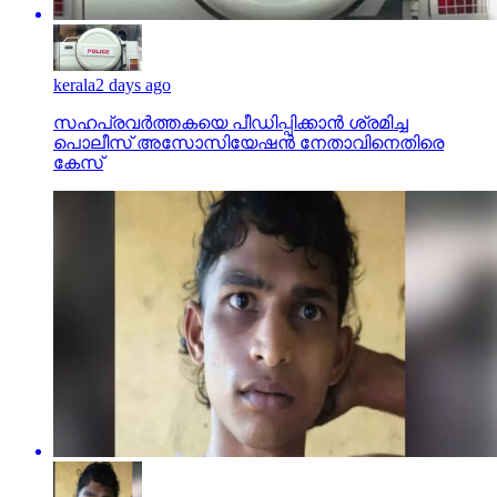
kerala
2 days ago
സഹപ്രവര്‍ത്തകയെ പീഡിപ്പിക്കാന്‍ ശ്രമിച്ച
പൊലീസ് അസോസിയേഷന്‍ നേതാവിനെതിരെ
കേസ്