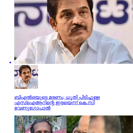
ബിഎല്‍ഒയുടെ മരണം; ധൃതി പിടിച്ചുള്ള
എസ്‌ഐആറിന്റെ ഇരയെന്ന് കെ.സി
വേണുഗോപാല്‍