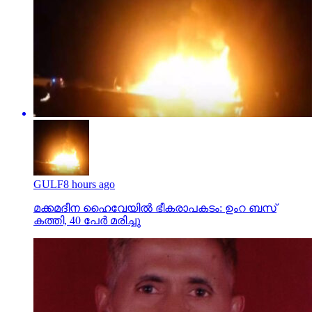
GULF
8 hours ago
മക്കമദീന ഹൈവേയില്‍ ഭീകരാപകടം: ഉംറ ബസ്
കത്തി, 40 പേര്‍ മരിച്ചു