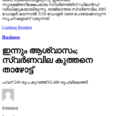
സുരക്ഷിതനിക്ഷേപമായ സ്വർണത്തിന് ഡിമാൻഡ്
വർധിക്കുകയായിരുന്നു. രാജ്യാന്തര സ്വർണവില 3085
ഡോളർ കടന്നാൽ 3150 ഡോളർ വരെ പോയേക്കാവുന്ന
സൂചനകളാണ് വരുന്നത്.
Continue Reading
Business
ഇന്നും ആശ്വാസം;
സ്വര്‍ണവില കുത്തനെ
താഴോട്ട്
പവന് 240 രൂപ കുറഞ്ഞ് 65,480 രൂപയിലെത്തി.
Published