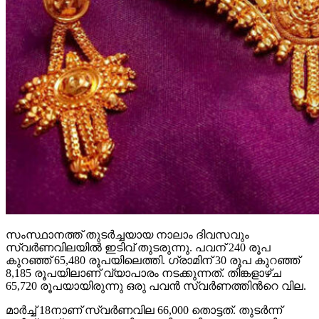
സംസ്ഥാനത്ത് തുടർച്ചയായ നാലാം ദിവസവും
സ്വർണവിലയിൽ ഇടിവ് തുടരുന്നു. പവന് 240 രൂപ
കുറഞ്ഞ് 65,480 രൂപയിലെത്തി. ഗ്രാമിന് 30 രൂപ കുറഞ്ഞ്
8,185 രൂപയിലാണ് വ്യാപാരം നടക്കുന്നത്. തിങ്കളാഴ്ച
65,720 രൂപയായിരുന്നു ഒരു പവൻ സ്വർണത്തിന്‍റെ വില.
മാർച്ച് 18നാണ് സ്വർണവില 66,000 തൊട്ടത്. തുടർന്ന്