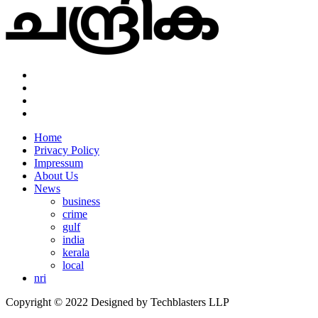
Home
Privacy Policy
Impressum
About Us
News
business
crime
gulf
india
kerala
local
nri
Copyright © 2022 Designed by Techblasters LLP