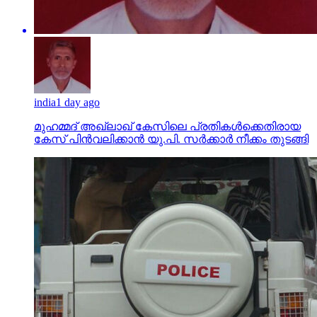
india
1 day ago
മുഹമ്മദ് അഖ്‌ലാഖ് കേസിലെ പ്രതികള്‍ക്കെതിരായ
കേസ് പിന്‍വലിക്കാന്‍ യു.പി. സര്‍ക്കാര്‍ നീക്കം തുടങ്ങി