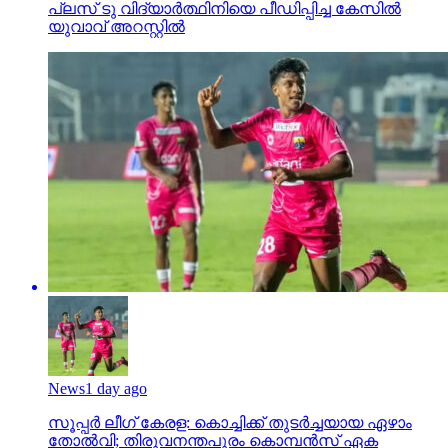
പ്ലസ് ടു വിദ്യാര്‍ത്ഥിനിയെ പീഡിപ്പിച്ച കേസില്‍
യുവാവ് അറസ്റ്റില്‍
News
1 day ago
സൂപ്പര്‍ ലീഗ് കേരള: കൊച്ചിക്ക് തുടര്‍ച്ചയായ ഏഴാം
തോല്‍വി; തിരുവനന്തപുരം കൊമ്പന്‍സ് ഏക