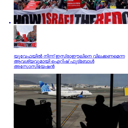
യുവേഫയില്‍ നിന്ന് ഇസ്രാഈലിനെ വിലക്കണമെന്ന
ആവശ്യവുമായി ഐറിഷ് ഫുട്‌ബോള്‍
അസോസിയേഷന്‍