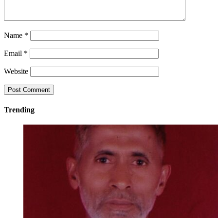
Name
*
Email
*
Website
Trending