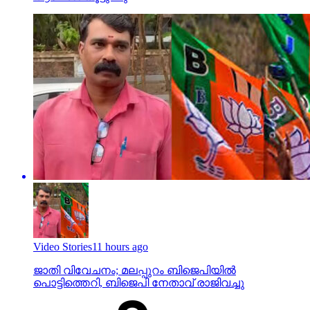
Video Stories
11 hours ago
ജാതി വിവേചനം; മലപ്പുറം ബിജെപിയില്‍
പൊട്ടിത്തെറി, ബിജെപി നേതാവ് രാജിവച്ചു