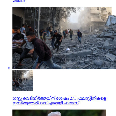
മരണം
ഗസ്സ വെടിനിര്‍ത്തലിന് ശേഷം 271 ഫലസ്തീനികളെ
ഇസ്രാഈല്‍ വധിച്ചതായി ഹമാസ്