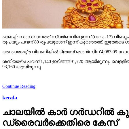
കൊച്ചി: സംസ്ഥാനത്ത് സ്വര്‍ണവില ഇന്ന് (നവം. 17) വീണ്ട
രൂപയും പവന് 80 രൂപയുമാണ് ഇന്ന് കുറഞ്ഞത്. ഇതോടെ ഗ്രാ
അന്താരാഷ്ട്ര വിപണിയില്‍ ട്രോയ് ഔണ്‍സിന് 4,083.09 ഡോള
ശനിയാഴ്ച പവന് 1,140 ഇടിഞ്ഞ് 91,720 ആയിരുന്നു. വെള്ളിയാ
93,160 ആയിരുന്നു
Continue Reading
kerala
ചാലയിൽ കാർ ഗർഡറിൽ കുടുങ
ഡ്രൈവർക്കെതിരെ കേസ്