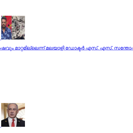
ശേഷവും മാറ്റമില്ലെന്ന് മലയാളി ഡോക്ടര്‍ എസ്. എസ്. സന്തോഷ