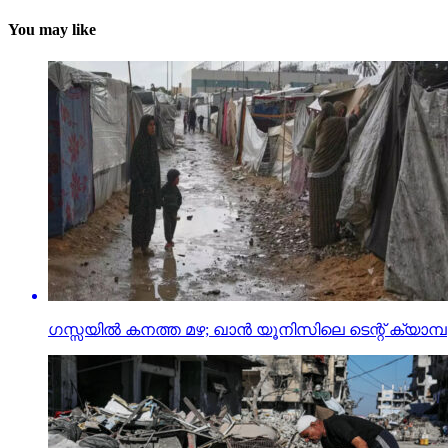
You may like
ഗസ്സയില്‍ കനത്ത മഴ; ഖാന്‍ യൂനിസിലെ ടെന്റ് ക്യാമ്പുക