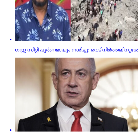
ഗസ്സ സിറ്റി പൂര്‍ണമായും നശിച്ചു; വെടിനിര്‍ത്തലിനു