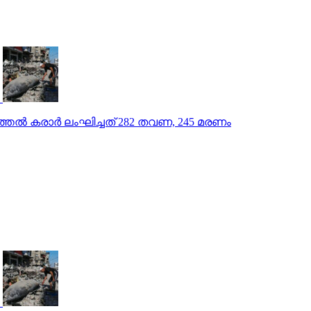
്തല്‍ കരാര്‍ ലംഘിച്ചത് 282 തവണ, 245 മരണം