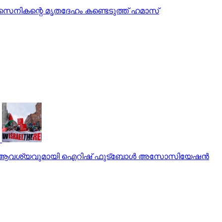
ലി സൈനികന്റെ മൃതദേഹം കണ്ടെടുത്ത് ഹമാസ്
്ന ആവശ്യവുമായി ഐറിഷ് ഫുട്‌ബോള്‍ അസോസിയേഷന്‍