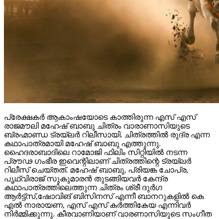
പ്രേക്ഷകർ ആകാംഷയോടെ കാത്തിരുന്ന എസ് എസ്
രാജമൗലി മഹേഷ് ബാബു ചിത്രം വാരാണാസിയുടെ
ബ്രഹ്മാണ്ഡ ട്രയ്ലർ റിലീസായി. ചിത്രത്തിൽ രുദ്ര എന്ന
കഥാപാത്രമായി മഹേഷ് ബാബു എത്തുന്നു.
ഹൈദരാബാദിലെ റാമോജി ഫിലിം സിറ്റിയിൽ നടന്ന
പ്രൗഢ ഗംഭീര ഇവെന്റിലാണ് ചിത്രത്തിന്റെ ട്രയ്ലർ
റിലീസ് ചെയ്തത്. മഹേഷ് ബാബു, പ്രിയങ്ക ചോപ്ര,
പൃഥ്വിരാജ് സുകുമാരൻ തുടങ്ങിയവർ കേന്ദ്ര
കഥാപാത്രത്തിലെത്തുന്ന ചിത്രം ശ്രീ ദുർഗ
ആർട്ട്സ്,ഷോവിങ് ബിസിനസ് എന്നീ ബാനറുകളിൽ കെ
എൽ നാരായണ, എസ് എസ് കർത്തികേയ എന്നിവർ
നിർമ്മിക്കുന്നു. കീരവാണിയാണ് വാരണാസിയുടെ സംഗീത