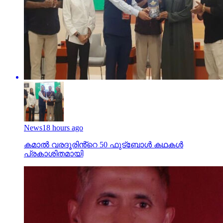
News
18 hours ago
കമാൽ വരദൂരിൻ്റെ 50 ഫുട്ബോൾ കഥകൾ
പ്രകാശിതമായി