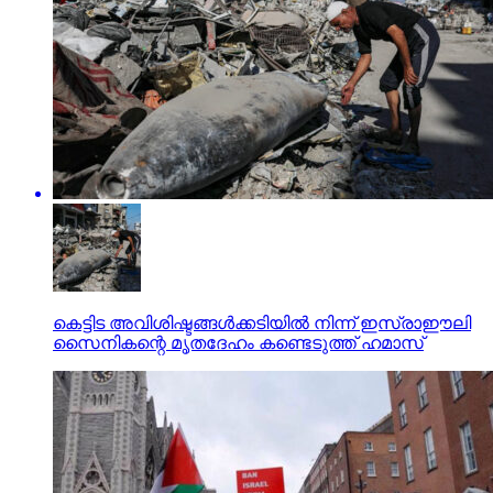
കെട്ടിട അവിശിഷ്ടങ്ങള്‍ക്കടിയില്‍ നിന്ന് ഇസ്രാഈലി
സൈനികന്റെ മൃതദേഹം കണ്ടെടുത്ത് ഹമാസ്