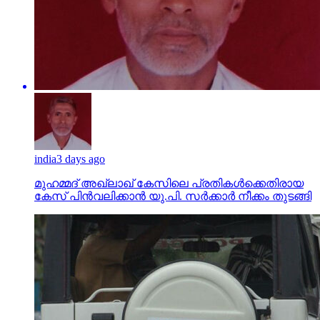
india
3 days ago
മുഹമ്മദ് അഖ്‌ലാഖ് കേസിലെ പ്രതികള്‍ക്കെതിരായ
കേസ് പിന്‍വലിക്കാന്‍ യു.പി. സര്‍ക്കാര്‍ നീക്കം തുടങ്ങി