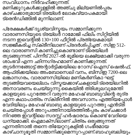
സംവിധാനം നിർവഹിക്കുന്നത്.
മണിക്കൂറുകൾക്കുള്ളിൽ അഞ്ചു മില്യണിൽപ്പരം
കാഴ്ചക്കാരുമായി ട്രയ്ലർ ലോകവ്യാപകമായി
ട്രെൻഡിങ്ങിൽ മുന്നിലാണ്.
പ്രേക്ഷകർക്ക് ദൃശ്യവിസ്മയം സമ്മാനിക്കുന്ന
വാരാണസിയുടെ ട്രയ്ലർ റാമോജി ഫിലിം സിറ്റിയിൽ
നടന്ന ഇവെന്റിൽ 130×100 ഫീറ്റിൽ പ്രത്യേകമായി
സജ്ജീകരിച്ച സ്‌ക്രീനിലാണ് പ്രദർശിപ്പിച്ചത് . സിഇ 512-
ലെ വാരാണസി കാണിച്ചുകൊണ്ടാണ് ട്രെയിലര്‍
തുടങ്ങുന്നത്. പിന്നീട് 2027-ല്‍ ഭൂമിയെ ലക്ഷ്യമാക്കി വരുന്ന
ശാംഭവി എന്ന ഛിന്നഗ്രഹമാണ് കാണിക്കുന്നത്.
തുടര്‍ന്നങ്ങോട്ട് അന്റാര്‍ട്ടിക്കയിലെ റോസ് ഐസ് ഷെല്‍ഫ്,
ആഫ്രിക്കയിലെ അംബോസെലി വനം, ബിസിഇ 7200-ലെ
ലങ്കാനഗരം, വാരാണസിയിലെ മണികര്‍ണികാ ഘട്ട്
തുടങ്ങിയവയെല്ലാം വിസ്മയക്കാഴ്ചകളായി ട്രെയിലറില്‍
അനാവരണം ചെയ്യുന്നു.കൈയില്‍ ത്രിശൂലവുമേന്തി
കാളയുടെ പുറത്തേറി വരുന്ന മഹേഷ് ബാബുവിന്റെ രുദ്ര
എന്ന കഥാപാത്രം സ്‌ക്രീനിൽ അവസാനം എത്തിയപ്പോൾ
വേദിയിലും മഹേഷ് ബാബു കാളയുടെ പുറത്തു എൻട്രി
ചെയ്തപ്പോൾ അറുപത്തിനായിരത്തിൽപ്പരം കാഴ്ചക്കാർ
നിറഞ്ഞ ഇവന്റിലെ സദസ്സ് ഹർഷാരവം കൊണ്ട് വേദിയെ
ധന്യമാക്കി. ഐമാക്‌സിലാണ് ചിത്രം ഒരുങ്ങുന്നത്
എന്നതിനാല്‍ തന്നെ തിയേറ്ററുകളില്‍ ഗംഭീരമായ
കാഴ്ചാനുഭൂതി സമ്മാനിക്കുമെന്നുറപ്പാണ്.ബാഹുബലിയും