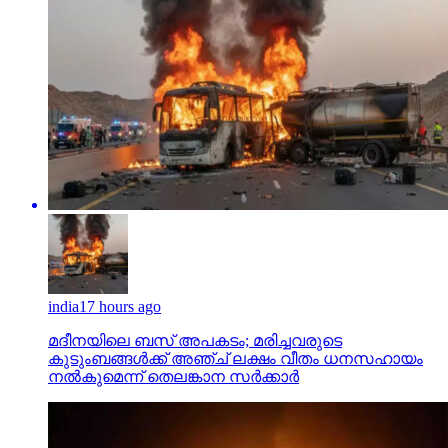
india
17 hours ago
മദീനയിലെ ബസ് അപകടം; മരിച്ചവരുടെ
കുടുംബങ്ങള്‍ക്ക് അഞ്ച് ലക്ഷം വീതം ധനസഹായം
നല്‍കുമെന്ന് തെലങ്കാന സര്‍ക്കാര്‍