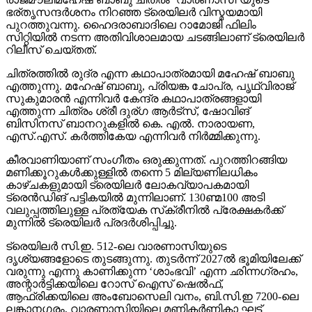
ഭര്തൃസന്ദര്‍ശനം നിറഞ്ഞ ട്രെയിലര്‍ വിസ്മയമായി
പുറത്തുവന്നു. ഹൈദരാബാദിലെ റാമോജി ഫിലിം
സിറ്റിയില്‍ നടന്ന അതിവിശാലമായ ചടങ്ങിലാണ് ട്രെയിലര്‍
റിലീസ് ചെയ്തത്.
ചിത്രത്തില്‍ രുദ്ര എന്ന കഥാപാത്രമായി മഹേഷ് ബാബു
എത്തുന്നു. മഹേഷ് ബാബു, പ്രിയങ്ക ചോപ്ര, പൃഥ്വിരാജ്
സുകുമാരന്‍ എന്നിവര്‍ കേന്ദ്ര കഥാപാത്രങ്ങളായി
എത്തുന്ന ചിത്രം ശ്രീ ദുര്ഗ ആര്‍ട്‌സ്, ഷോവിങ്
ബിസിനസ് ബാനറുകളില്‍ കെ. എല്‍. നാരായണ,
എസ്.എസ്. കര്‍ത്തികേയ എന്നിവര്‍ നിര്‍മ്മിക്കുന്നു.
കീരവാണിയാണ് സംഗീതം ഒരുക്കുന്നത്. പുറത്തിറങ്ങിയ
മണിക്കൂറുകള്‍ക്കുള്ളില്‍ തന്നെ 5 മില്യണിലധികം
കാഴ്ചകളുമായി ട്രെയിലര്‍ ലോകവ്യാപകമായി
ട്രെന്‍ഡിങ് പട്ടികയില്‍ മുന്നിലാണ്. 130ണ്മ100 അടി
വലുപ്പത്തിലുള്ള പ്രത്യേക സ്‌ക്രീനില്‍ പ്രേക്ഷകര്‍ക്ക്
മുന്നില്‍ ട്രെയിലര്‍ പ്രദര്‍ശിപ്പിച്ചു.
ട്രെയിലര്‍ സി.ഇ. 512-ലെ വാരണാസിയുടെ
ദൃശ്യങ്ങളോടെ തുടങ്ങുന്നു. തുടര്‍ന്ന് 2027ല്‍ ഭൂമിയിലേക്ക്
വരുന്നു എന്നു കാണിക്കുന്ന ‘ശാംഭവി’ എന്ന ഛിന്നഗ്രഹം,
അന്റാര്‍ട്ടിക്കയിലെ റോസ് ഐസ് ഷെല്‍ഫ്,
ആഫ്രിക്കയിലെ അംബോസെലി വനം, ബി.സി.ഇ 7200-ലെ
ലങ്കാനഗരം, വാരണാസിയിലെ മണികര്‍ണികാ ഘട്ട്