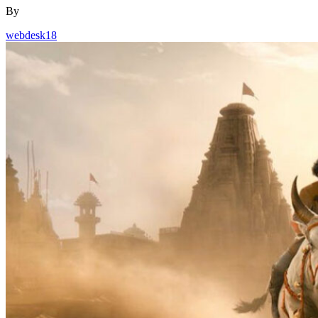
By
webdesk18