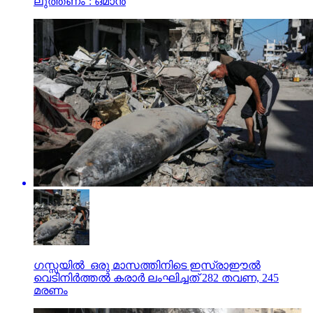
ലു​ത്ത​ണം’: ഒ​മാ​ൻ
ഗസ്സയില്‍ ഒരു മാസത്തിനിടെ ഇസ്രാഈല്‍
വെടിനിര്‍ത്തല്‍ കരാര്‍ ലംഘിച്ചത് 282 തവണ, 245
മരണം