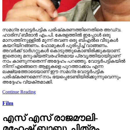
സമഗ്ര വോട്ടര്‍പട്ടിക പരിഷ്‌കരണത്തിനെതിരെ അഡ്വ.
ഹാരിസ് ബീരാന്‍ എം.പി. കേരളത്തില്‍ ഇപ്പോള്‍ ഒരു
മാസത്തിനുള്ളില്‍ മൂന്ന് തവണ ഒരു ബിഎല്‍ഒ വീടുകള്‍
കയറിയിറങ്ങണം. ഫോമുകള്‍ പൂരിപ്പിച്ച് വാങ്ങണം.
അവര്‍ക്ക് ടാര്‍ഗറ്റുകള്‍ കൊടുത്തുകൊണ്ടിരിക്കുകയാണ്.
ഇതൊരു മനുഷ്യത്വരഹിതമായ പ്രവൃത്തിയായിട്ടാണ്
നാം കാണുന്നതെന്ന് അദ്ദേഹം പറഞ്ഞു. വോട്ടര്‍പട്ടികയില്‍
നിന്ന് എങ്ങെനെ ആളുകളെ പുറത്താക്കാം എന്ന
ലക്ഷ്യത്തോടെയാണ് ഈ സമഗ്ര വോട്ടര്‍പട്ടിക
പരിഷ്‌കരണമെന്ന് നാം ഭയപ്പെടേണ്ടിയിരിക്കുന്നുവെന്നും
അദ്ദേഹം വ്യക്തമാക്കി.
Continue Reading
Film
എസ് എസ് രാജമൗലി-
മഹേഷ് ബാബു ചിത്രം