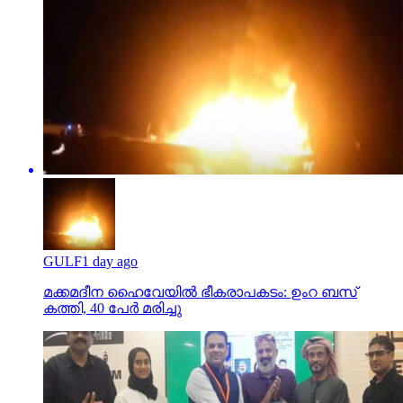
GULF
1 day ago
മക്കമദീന ഹൈവേയില്‍ ഭീകരാപകടം: ഉംറ ബസ്
കത്തി, 40 പേര്‍ മരിച്ചു