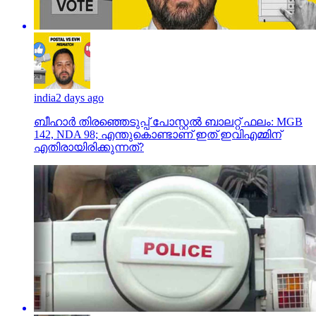
india
2 days ago
ബീഹാർ തിരഞ്ഞെടുപ്പ് പോസ്റ്റൽ ബാലറ്റ് ഫലം: MGB
142, NDA 98; എന്തുകൊണ്ടാണ് ഇത് ഇവിഎമ്മിന്
എതിരായിരിക്കുന്നത്?