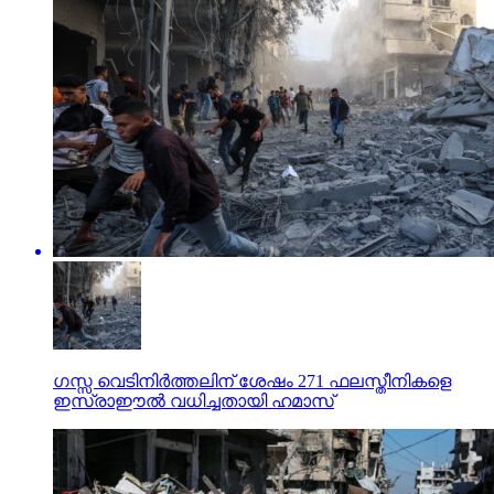
ഗസ്സ വെടിനിര്‍ത്തലിന് ശേഷം 271 ഫലസ്തീനികളെ
ഇസ്രാഈല്‍ വധിച്ചതായി ഹമാസ്