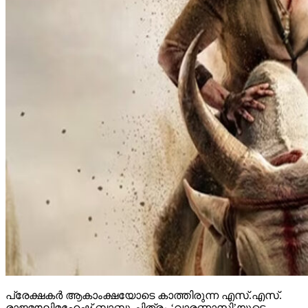
പ്രേക്ഷകര്‍ ആകാംക്ഷയോടെ കാത്തിരുന്ന എസ്.എസ്.
രാജമൗലിമഹേഷ് ബാബു ചിത്രം ‘വാരണാസി’യുടെ