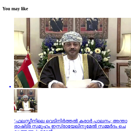
You may like
‘ഫലസ്തീനിലെ വെടിനിർത്തൽ കരാർ പാലനം; അ​ന്താ​
രാ​ഷ്‌​ട്ര സ​മൂ​ഹം ഇ​സ്രായേലിനുമേൽ സ​മ്മ​ർ​ദം ചെ​