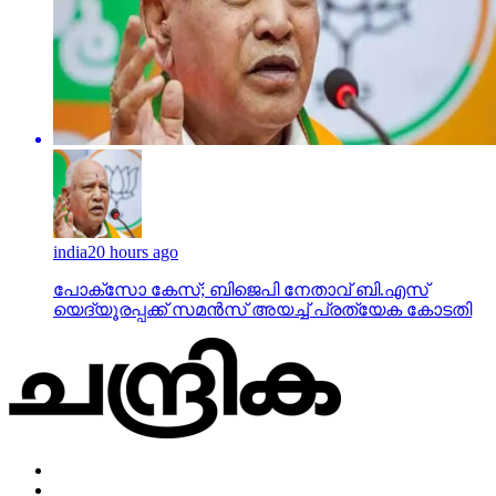
india
20 hours ago
പോക്‌സോ കേസ്; ബിജെപി നേതാവ് ബി.എസ്
യെദ്യൂരപ്പക്ക് സമന്‍സ് അയച്ച് പ്രത്യേക കോടതി