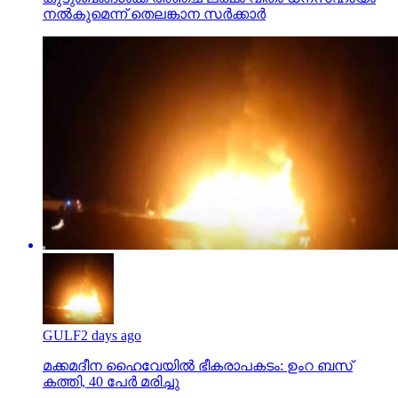
നല്‍കുമെന്ന് തെലങ്കാന സര്‍ക്കാര്‍
GULF
2 days ago
മക്കമദീന ഹൈവേയില്‍ ഭീകരാപകടം: ഉംറ ബസ്
കത്തി, 40 പേര്‍ മരിച്ചു