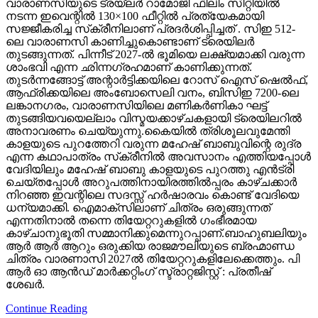
വാരാണസിയുടെ ട്രയ്ലർ റാമോജി ഫിലിം സിറ്റിയിൽ
നടന്ന ഇവെന്റിൽ 130×100 ഫീറ്റിൽ പ്രത്യേകമായി
സജ്ജീകരിച്ച സ്‌ക്രീനിലാണ് പ്രദർശിപ്പിച്ചത് . സിഇ 512-
ലെ വാരാണസി കാണിച്ചുകൊണ്ടാണ് ട്രെയിലര്‍
തുടങ്ങുന്നത്. പിന്നീട് 2027-ല്‍ ഭൂമിയെ ലക്ഷ്യമാക്കി വരുന്ന
ശാംഭവി എന്ന ഛിന്നഗ്രഹമാണ് കാണിക്കുന്നത്.
തുടര്‍ന്നങ്ങോട്ട് അന്റാര്‍ട്ടിക്കയിലെ റോസ് ഐസ് ഷെല്‍ഫ്,
ആഫ്രിക്കയിലെ അംബോസെലി വനം, ബിസിഇ 7200-ലെ
ലങ്കാനഗരം, വാരാണസിയിലെ മണികര്‍ണികാ ഘട്ട്
തുടങ്ങിയവയെല്ലാം വിസ്മയക്കാഴ്ചകളായി ട്രെയിലറില്‍
അനാവരണം ചെയ്യുന്നു.കൈയില്‍ ത്രിശൂലവുമേന്തി
കാളയുടെ പുറത്തേറി വരുന്ന മഹേഷ് ബാബുവിന്റെ രുദ്ര
എന്ന കഥാപാത്രം സ്‌ക്രീനിൽ അവസാനം എത്തിയപ്പോൾ
വേദിയിലും മഹേഷ് ബാബു കാളയുടെ പുറത്തു എൻട്രി
ചെയ്തപ്പോൾ അറുപത്തിനായിരത്തിൽപ്പരം കാഴ്ചക്കാർ
നിറഞ്ഞ ഇവന്റിലെ സദസ്സ് ഹർഷാരവം കൊണ്ട് വേദിയെ
ധന്യമാക്കി. ഐമാക്‌സിലാണ് ചിത്രം ഒരുങ്ങുന്നത്
എന്നതിനാല്‍ തന്നെ തിയേറ്ററുകളില്‍ ഗംഭീരമായ
കാഴ്ചാനുഭൂതി സമ്മാനിക്കുമെന്നുറപ്പാണ്.ബാഹുബലിയും
ആർ ആർ ആറും ഒരുക്കിയ രാജമൗലിയുടെ ബ്രഹ്മാണ്ഡ
ചിത്രം വാരണാസി 2027ൽ തിയേറ്ററുകളിലേക്കെത്തും. പി
ആർ ഓ ആൻഡ് മാർക്കറ്റിംഗ് സ്ട്രാറ്റജിസ്റ്റ് : പ്രതീഷ്
ശേഖർ.
Continue Reading