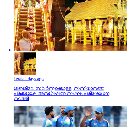
kerala
2 days ago
ശബരിമല സ്വര്‍ണ്ണക്കൊള്ള; സന്നിധാനത്ത്
പ്രത്യേക അന്വേഷണ സംഘം പരിശോധന
നടത്തി