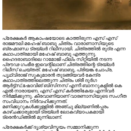
പ്രേക്ഷകർ ആകാംഷയോടെ കാത്തിരുന്ന എസ് എസ്
രാജമൗലി മഹേഷ് ബാബു ചിത്രം വാരാണാസിയുടെ
ബ്രഹ്മാണ്ഡ ട്രയ്ലർ റിലീസായി. ചിത്രത്തിൽ രുദ്ര എന്ന
കഥാപാത്രമായി മഹേഷ് ബാബു എത്തുന്നു.
ഹൈദരാബാദിലെ റാമോജി ഫിലിം സിറ്റിയിൽ നടന്ന
പ്രൗഢ ഗംഭീര ഇവെന്റിലാണ് ചിത്രത്തിന്റെ ട്രയ്ലർ
റിലീസ് ചെയ്തത്. മഹേഷ് ബാബു, പ്രിയങ്ക ചോപ്ര,
പൃഥ്വിരാജ് സുകുമാരൻ തുടങ്ങിയവർ കേന്ദ്ര
കഥാപാത്രത്തിലെത്തുന്ന ചിത്രം ശ്രീ ദുർഗ
ആർട്ട്സ്,ഷോവിങ് ബിസിനസ് എന്നീ ബാനറുകളിൽ കെ
എൽ നാരായണ, എസ് എസ് കർത്തികേയ എന്നിവർ
നിർമ്മിക്കുന്നു. കീരവാണിയാണ് വാരണാസിയുടെ സംഗീത
സംവിധാനം നിർവഹിക്കുന്നത്.
മണിക്കൂറുകൾക്കുള്ളിൽ അഞ്ചു മില്യണിൽപ്പരം
കാഴ്ചക്കാരുമായി ട്രയ്ലർ ലോകവ്യാപകമായി
ട്രെൻഡിങ്ങിൽ മുന്നിലാണ്.
പ്രേക്ഷകർക്ക് ദൃശ്യവിസ്മയം സമ്മാനിക്കുന്ന