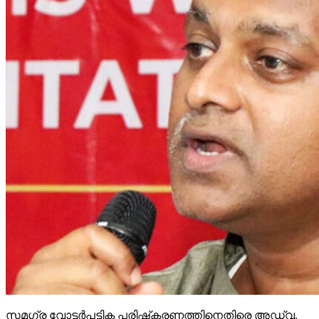
സമഗ്ര വോട്ടര്‍പട്ടിക പരിഷ്‌കരണത്തിനെതിരെ അഡ്വ.