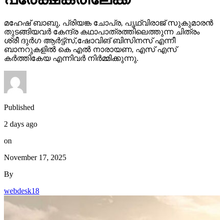
മഹേഷ് ബാബു, പ്രിയങ്ക ചോപ്ര, പൃഥ്വിരാജ് സുകുമാരൻ
തുടങ്ങിയവർ കേന്ദ്ര കഥാപാത്രത്തിലെത്തുന്ന ചിത്രം
ശ്രീ ദുർഗ ആർട്ട്സ്,ഷോവിങ് ബിസിനസ് എന്നീ
ബാനറുകളിൽ കെ എൽ നാരായണ, എസ് എസ്
കർത്തികേയ എന്നിവർ നിർമ്മിക്കുന്നു.
Published
2 days ago
on
November 17, 2025
By
webdesk18