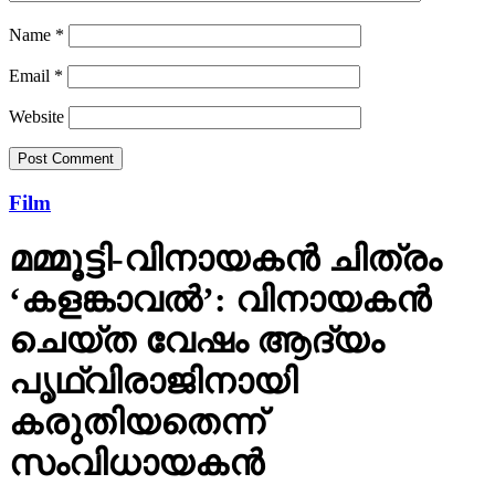
Name
*
Email
*
Website
Film
മമ്മൂട്ടി-വിനായകന്‍ ചിത്രം
‘കളങ്കാവല്‍’: വിനായകന്‍
ചെയ്ത വേഷം ആദ്യം
പൃഥ്വിരാജിനായി
കരുതിയതെന്ന്
സംവിധായകന്‍