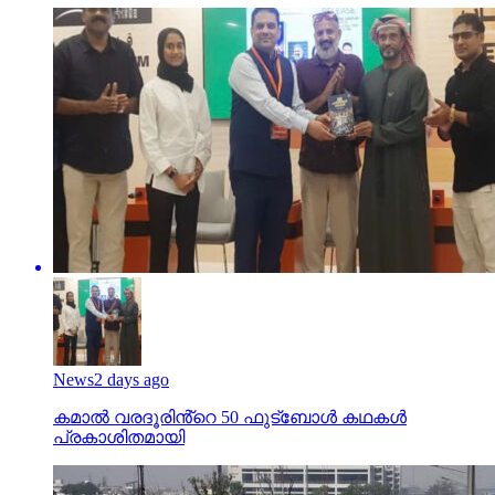
News
2 days ago
കമാൽ വരദൂരിൻ്റെ 50 ഫുട്ബോൾ കഥകൾ
പ്രകാശിതമായി