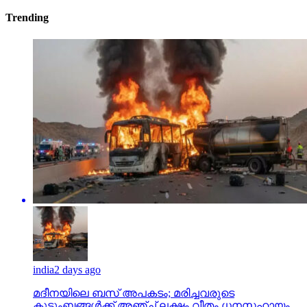
Trending
india
2 days ago
മദീനയിലെ ബസ് അപകടം; മരിച്ചവരുടെ
കുടുംബങ്ങള്‍ക്ക് അഞ്ച് ലക്ഷം വീതം ധനസഹായം