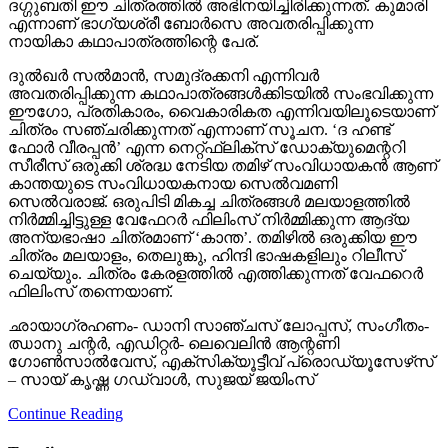
ദഗ്ഗുബതി ഈ ചിത്രത്തില്‍ അഭിനയിച്ചിരിക്കുന്നത്. കുമാരി
എന്നാണ് ഭാഗ്യശ്രീ ബോര്‍സെ അവതരിപ്പിക്കുന്ന
നായികാ കഥാപാത്രത്തിന്റെ പേര്.
ദുല്‍ഖര്‍ സല്‍മാന്‍, സമുദ്രക്കനി എന്നിവര്‍
അവതരിപ്പിക്കുന്ന കഥാപാത്രങ്ങള്‍ക്കിടയില്‍ സംഭവിക്കുന്ന
ഈഗോ, പ്രതികാരം, വൈകാരികത എന്നിവയിലൂടെയാണ്
ചിത്രം സഞ്ചരിക്കുന്നത് എന്നാണ് സൂചന. ‘ദ ഹണ്ട്
ഫോര്‍ വീരപ്പന്‍’ എന്ന നെറ്റ്ഫ്‌ലിക്‌സ് ഡോക്യുമെന്ററി
സീരീസ് ഒരുക്കി ശ്രദ്ധ നേടിയ തമിഴ് സംവിധായകന്‍ ആണ്
കാന്തയുടെ സംവിധായകനായ സെല്‍വമണി
സെല്‍വരാജ്. ഒരുപിടി മികച്ച ചിത്രങ്ങള്‍ മലയാളത്തില്‍
നിര്‍മ്മിച്ചിട്ടുള്ള വേഫേറര്‍ ഫിലിംസ് നിര്‍മ്മിക്കുന്ന ആദ്യ
അന്യഭാഷാ ചിത്രമാണ് ‘കാന്ത’. തമിഴില്‍ ഒരുക്കിയ ഈ
ചിത്രം മലയാളം, തെലുങ്കു, ഹിന്ദി ഭാഷകളിലും റിലീസ്
ചെയ്യും. ചിത്രം കേരളത്തില്‍ എത്തിക്കുന്നത് വേഫറെര്‍
ഫിലിംസ് തന്നെയാണ്.
ഛായാഗ്രഹണം- ഡാനി സാഞ്ചസ് ലോപ്പസ്, സംഗീതം-
ഝാനു ചന്റര്‍, എഡിറ്റര്‍- ലെവെലിന്‍ ആന്റണി
ഗോണ്‍സാല്‍വേസ്, എക്‌സിക്യൂട്ടീവ് പ്രൊഡ്യൂസേഴ്‌സ്
– സായ് കൃഷ്ണ ഗഡ്വാള്‍, സുജയ് ജയിംസ്
Continue Reading