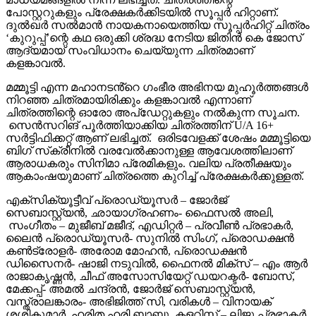
പോസ്റ്ററുകളും പ്രേക്ഷകർക്കിടയിൽ സൂപ്പർ ഹിറ്റാണ്.
ദുൽഖർ സൽമാൻ നായകനായെത്തിയ സൂപ്പർഹിറ്റ് ചിത്രം
‘കുറുപ്പ്’ന്റെ കഥ ഒരുക്കി ശ്രദ്ധ നേടിയ ജിതിൻ കെ ജോസ്
ആദ്യമായ് സംവിധാനം ചെയ്യുന്ന ചിത്രമാണ്
കളങ്കാവൽ.
മമ്മൂട്ടി എന്ന മഹാനടൻ്റെ ഗംഭീര അഭിനയ മുഹൂർത്തങ്ങൾ
നിറഞ്ഞ ചിത്രമായിരിക്കും കളങ്കാവൽ എന്നാണ്
ചിത്രത്തിന്റെ ഓരോ അപ്‌ഡേറ്റുകളും നൽകുന്ന സൂചന.
സെൻസറിങ് പൂർത്തിയാക്കിയ ചിത്രത്തിന് U/A 16+
സർട്ടിഫിക്കറ്റ് ആണ് ലഭിച്ചത്. ഒരിടവേളക്ക് ശേഷം മമ്മൂട്ടിയെ
ബിഗ് സ്‌ക്രീനിൽ വരവേൽക്കാനുള്ള ആവേശത്തിലാണ്
ആരാധകരും സിനിമാ പ്രേമികളും. വലിയ പ്രതീക്ഷയും
ആകാംഷയുമാണ് ചിത്രത്തെ കുറിച്ച് പ്രേക്ഷകർക്കുള്ളത്.
എക്സിക്യൂട്ടീവ് പ്രൊഡ്യൂസർ – ജോർജ്
സെബാസ്റ്റ്യൻ, ഛായാഗ്രഹണം- ഫൈസൽ അലി,
സംഗീതം – മുജീബ് മജീദ്, എഡിറ്റർ – പ്രവീൺ പ്രഭാകർ,
ലൈൻ പ്രൊഡ്യൂസർ- സുനിൽ സിംഗ്, പ്രൊഡക്ഷൻ
കൺട്രോളർ- അരോമ മോഹൻ, പ്രൊഡക്ഷൻ
ഡിസൈനർ- ഷാജി നടുവിൽ, ഫൈനൽ മിക്സ് – എം ആർ
രാജാകൃഷ്ണൻ, ചീഫ് അസോസിയേറ്റ് ഡയറക്ടർ- ബോസ്,
മേക്കപ്പ്- അമൽ ചന്ദ്രൻ, ജോർജ് സെബാസ്റ്റ്യൻ,
വസ്ത്രാലങ്കാരം- അഭിജിത്ത് സി, വരികൾ – വിനായക്
ശശികുമാർ, ഹരിത ഹരി ബാബു, കളറിസ്റ്റ് – ലിജു പ്രഭാകർ,