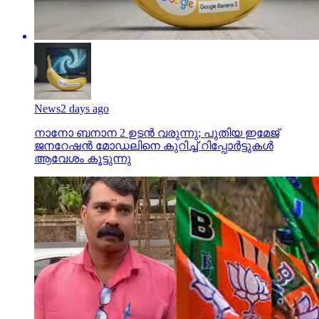
News
2 days ago
നാനോ ബനാന 2 ഉടന്‍ വരുന്നു; പുതിയ ഇമേജ്
ജനറേഷന്‍ മോഡലിനെ കുറിച്ച് റിപ്പോര്‍ട്ടുകള്‍
ആവേശം കൂട്ടുന്നു