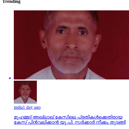
Trending
india
1 day ago
മുഹമ്മദ് അഖ്‌ലാഖ് കേസിലെ പ്രതികള്‍ക്കെതിരായ
കേസ് പിന്‍വലിക്കാന്‍ യു.പി. സര്‍ക്കാര്‍ നീക്കം തുടങ്ങി