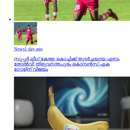
News
1 day ago
സൂപ്പര്‍ ലീഗ് കേരള: കൊച്ചിക്ക് തുടര്‍ച്ചയായ ഏഴാം
തോല്‍വി; തിരുവനന്തപുരം കൊമ്പന്‍സ് ഏക
ഗോളിന് വിജയം