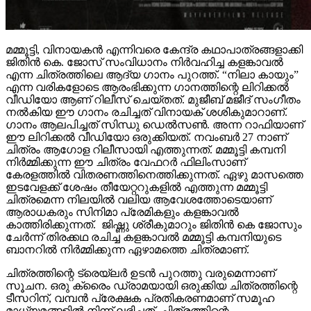
മമ്മൂട്ടി, വിനായകൻ എന്നിവരെ കേന്ദ്ര കഥാപാത്രങ്ങളാക്കി
ജിതിൻ കെ. ജോസ് സംവിധാനം നിർവഹിച്ച കളങ്കാവൽ
എന്ന ചിത്രത്തിലെ ആദ്യ ഗാനം പുറത്ത്. “നിലാ കായും”
എന്ന വരികളോടെ ആരംഭിക്കുന്ന ഗാനത്തിന്റെ ലിറിക്കൽ
വീഡിയോ ആണ് റിലീസ് ചെയ്തത്. മുജീബ് മജീദ് സംഗീതം
നൽകിയ ഈ ഗാനം രചിച്ചത് വിനായക് ശശികുമാറാണ്.
ഗാനം ആലപിച്ചത് സിന്ധു ഡെൽസൺ. അന്ന റാഫിയാണ്
ഈ ലിറിക്കൽ വീഡിയോ ഒരുക്കിയത്. നവംബർ 27 നാണ്
ചിത്രം ആഗോള റിലീസായി എത്തുന്നത്. മമ്മൂട്ടി കമ്പനി
നിർമ്മിക്കുന്ന ഈ ചിത്രം വേഫറർ ഫിലിംസാണ്
കേരളത്തിൽ വിതരണത്തിനെത്തിക്കുന്നത്. ഏഴു മാസത്തെ
ഇടവേളക്ക് ശേഷം തീയേറ്ററുകളിൽ എത്തുന്ന മമ്മൂട്ടി
ചിത്രമെന്ന നിലയിൽ വലിയ ആവേശത്തോടെയാണ്
ആരാധകരും സിനിമാ പ്രേമികളും കളങ്കാവൽ
കാത്തിരിക്കുന്നത്. ജിഷ്ണു ശ്രീകുമാറും ജിതിൻ കെ ജോസും
ചേർന്ന് തിരക്കഥ രചിച്ച കളങ്കാവൽ മമ്മൂട്ടി കമ്പനിയുടെ
ബാനറിൽ നിർമ്മിക്കുന്ന ഏഴാമത്തെ ചിത്രമാണ്.
ചിത്രത്തിന്റെ ട്രെയ്‌ലർ ഉടൻ പുറത്തു വരുമെന്നാണ്
സൂചന. ഒരു ക്രൈം ഡ്രാമയായി ഒരുക്കിയ ചിത്രത്തിന്റെ
ടീസറിന്, വമ്പൻ പ്രേക്ഷക പ്രതികരണമാണ് സമൂഹ
മാധ്യമങ്ങളിൽ നിന്ന് ലഭിച്ചത്. ചിത്രത്തിന്റെ