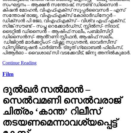
സംഘട്ടനം – ആക്ഷൻ സന്തോഷ്, സൗണ്ട് ഡിസൈൻ –
കിഷൻ മോഹൻ, വിഎഫ്എക്സ് സൂപ്പർവൈസർ – എസ്
സന്തോഷ് രാജു, വിഎഫ്എക്സ് കോഓർഡിനേറ്റർ –
ഡിക്സൻ പി ജോ, വിഎഫ്എക്സ് – വിശ്വ എഫ് എക്സ്,
സിങ്ക് സൗണ്ട് – സപ്ത റെക്കോർഡ്സ്, സ്റ്റിൽസ്- നിദാദ്,
ടൈറ്റിൽ ഡിസൈൻ – ആഷിഫ് സലീം, പബ്ലിസിറ്റി
ഡിസൈൻസ്- ആൻ്റണി സ്റ്റീഫൻ, ആഷിഫ് സലീം,
ഡിജിറ്റൽ മാർക്കറ്റിംഗ്- വിഷ്ണു സുഗതൻ, ഓവർസീസ്
ഡിസ്ട്രിബൂഷൻ പാർട്ണർ- ട്രൂത് ഗ്ലോബൽ ഫിലിംസ്,
പിആർഓ – വൈശാഖ് സി വടക്കേവീട്, ജിനു അനിൽകുമാർ.
Continue Reading
Film
ദുല്‍ഖര്‍ സല്‍മാന്‍ –
സെല്‍വമണി സെല്‍വരാജ്
ചിത്രം ‘കാന്ത’ റിലീസ്
തടയണമെന്നാവശ്യപ്പെട്ട്