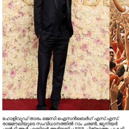
ഹോളിവുഡ് താരം ജെസി ഐസന്‍ബെര്‍ഗ് എസ്.എസ്.
രാജമൗലിയുടെ സംവിധാനത്തില്‍ റാം ചരണ്‍, ജൂനിയര്‍
എന്‍.ടി.ആര്‍ എന്നിവര്‍ അഭിനയിച്ച RRR ചിത്രത്തെ പുകഴ്ത്തി.