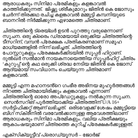
ആരാധകരും സിനിമാ പ്രേമികളും കളങ്കാവൽ
കാത്തിരിക്കുന്നത്. ജിഷ്ണു ശ്രീകുമാറും ജിതിൻ കെ ജോസും
ചേർന്ന് തിരക്കഥ രചിച്ച കളങ്കാവൽ മമ്മൂട്ടി കമ്പനിയുടെ
ബാനറിൽ നിർമ്മിക്കുന്ന ഏഴാമത്തെ ചിത്രമാണ്.
ചിത്രത്തിന്റെ ട്രെയ്‌ലർ ഉടൻ പുറത്തു വരുമെന്നാണ്
സൂചന. ഒരു ക്രൈം ഡ്രാമയായി ഒരുക്കിയ ചിത്രത്തിന്റെ
ടീസറിന്, വമ്പൻ പ്രേക്ഷക പ്രതികരണമാണ് സമൂഹ
മാധ്യമങ്ങളിൽ നിന്ന് ലഭിച്ചത്. ചിത്രത്തിന്റെ
പോസ്റ്ററുകളും പ്രേക്ഷകർക്കിടയിൽ സൂപ്പർ ഹിറ്റാണ്.
ദുൽഖർ സൽമാൻ നായകനായെത്തിയ സൂപ്പർഹിറ്റ് ചിത്രം
‘കുറുപ്പ്’ന്റെ കഥ ഒരുക്കി ശ്രദ്ധ നേടിയ ജിതിൻ കെ ജോസ്
ആദ്യമായ് സംവിധാനം ചെയ്യുന്ന ചിത്രമാണ്
കളങ്കാവൽ.
മമ്മൂട്ടി എന്ന മഹാനടൻ്റെ ഗംഭീര അഭിനയ മുഹൂർത്തങ്ങൾ
നിറഞ്ഞ ചിത്രമായിരിക്കും കളങ്കാവൽ എന്നാണ്
ചിത്രത്തിന്റെ ഓരോ അപ്‌ഡേറ്റുകളും നൽകുന്ന സൂചന.
സെൻസറിങ് പൂർത്തിയാക്കിയ ചിത്രത്തിന് U/A 16+
സർട്ടിഫിക്കറ്റ് ആണ് ലഭിച്ചത്. ഒരിടവേളക്ക് ശേഷം മമ്മൂട്ടിയെ
ബിഗ് സ്‌ക്രീനിൽ വരവേൽക്കാനുള്ള ആവേശത്തിലാണ്
ആരാധകരും സിനിമാ പ്രേമികളും. വലിയ പ്രതീക്ഷയും
ആകാംഷയുമാണ് ചിത്രത്തെ കുറിച്ച് പ്രേക്ഷകർക്കുള്ളത്.
എക്സിക്യൂട്ടീവ് പ്രൊഡ്യൂസർ – ജോർജ്