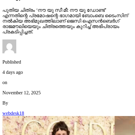
പുതിയ ചിത്രം ‘നൗ യു സീ മീ: നൗ യു ഡോണ്ട്’
എന്നതിന്റെ പ്രമോഷന്റെ ഭാഗമായി ബോംബെ ടൈംസിന്
നല്‍കിയ അഭിമുഖത്തിലാണ് ജെസി ഐസന്‍ബെര്‍ഗ്
രാജമൗലിയെയും ചിത്രത്തെയും കുറിച്ച് അഭിപ്രായം
പ്രകടിപ്പിച്ചത്.
Published
4 days ago
on
November 12, 2025
By
webdesk18