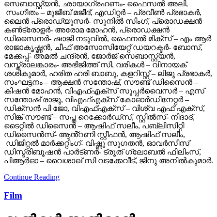
സെബാസ്റ്റ്യൻ, ഛായാഗ്രഹണം- ഫൈസൽ അലി,
സംഗീതം – മുജീബ് മജീദ്, എഡിറ്റർ – പ്രവീൺ പ്രഭാകർ,
ലൈൻ പ്രൊഡ്യൂസർ- സുനിൽ സിംഗ്, പ്രൊഡക്ഷൻ
കൺട്രോളർ- അരോമ മോഹൻ, പ്രൊഡക്ഷൻ
ഡിസൈനർ- ഷാജി നടുവിൽ, ഫൈനൽ മിക്സ് – എം ആർ
രാജാകൃഷ്ണൻ, ചീഫ് അസോസിയേറ്റ് ഡയറക്ടർ- ബോസ്,
മേക്കപ്പ്- അമൽ ചന്ദ്രൻ, ജോർജ് സെബാസ്റ്റ്യൻ,
വസ്ത്രാലങ്കാരം- അഭിജിത്ത് സി, വരികൾ – വിനായക്
ശശികുമാർ, ഹരിത ഹരി ബാബു, കളറിസ്റ്റ് – ലിജു പ്രഭാകർ,
സംഘട്ടനം – ആക്ഷൻ സന്തോഷ്, സൗണ്ട് ഡിസൈൻ –
കിഷൻ മോഹൻ, വിഎഫ്എക്സ് സൂപ്പർവൈസർ – എസ്
സന്തോഷ് രാജു, വിഎഫ്എക്സ് കോഓർഡിനേറ്റർ –
ഡിക്സൻ പി ജോ, വിഎഫ്എക്സ് – വിശ്വ എഫ് എക്സ്,
സിങ്ക് സൗണ്ട് – സപ്ത റെക്കോർഡ്സ്, സ്റ്റിൽസ്- നിദാദ്,
ടൈറ്റിൽ ഡിസൈൻ – ആഷിഫ് സലീം, പബ്ലിസിറ്റി
ഡിസൈൻസ്- ആൻ്റണി സ്റ്റീഫൻ, ആഷിഫ് സലീം,
ഡിജിറ്റൽ മാർക്കറ്റിംഗ്- വിഷ്ണു സുഗതൻ, ഓവർസീസ്
ഡിസ്ട്രിബൂഷൻ പാർട്ണർ- ട്രൂത് ഗ്ലോബൽ ഫിലിംസ്,
പിആർഓ – വൈശാഖ് സി വടക്കേവീട്, ജിനു അനിൽകുമാർ.
Continue Reading
Film