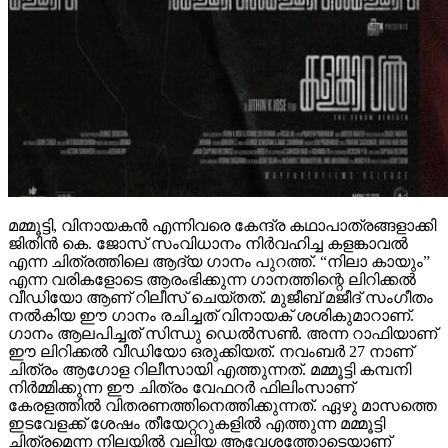
മമ്മൂട്ടി, വിനായകൻ എന്നിവരെ കേന്ദ്ര കഥാപാത്രങ്ങളാക്കി
ജിതിൻ കെ. ജോസ് സംവിധാനം നിർവഹിച്ച കളങ്കാവൽ
എന്ന ചിത്രത്തിലെ ആദ്യ ഗാനം പുറത്ത്. “നിലാ കായും”
എന്ന വരികളോടെ ആരംഭിക്കുന്ന ഗാനത്തിന്റെ ലിറിക്കൽ
വീഡിയോ ആണ് റിലീസ് ചെയ്തത്. മുജീബ് മജീദ് സംഗീതം
നൽകിയ ഈ ഗാനം രചിച്ചത് വിനായക് ശശികുമാറാണ്.
ഗാനം ആലപിച്ചത് സിന്ധു ഡെൽസൺ. അന്ന റാഫിയാണ്
ഈ ലിറിക്കൽ വീഡിയോ ഒരുക്കിയത്. നവംബർ 27 നാണ്
ചിത്രം ആഗോള റിലീസായി എത്തുന്നത്. മമ്മൂട്ടി കമ്പനി
നിർമ്മിക്കുന്ന ഈ ചിത്രം വേഫറർ ഫിലിംസാണ്
കേരളത്തിൽ വിതരണത്തിനെത്തിക്കുന്നത്. ഏഴു മാസത്തെ
ഇടവേളക്ക് ശേഷം തീയേറ്ററുകളിൽ എത്തുന്ന മമ്മൂട്ടി
ചിത്രമെന്ന നിലയിൽ വലിയ ആവേശത്തോടെയാണ്