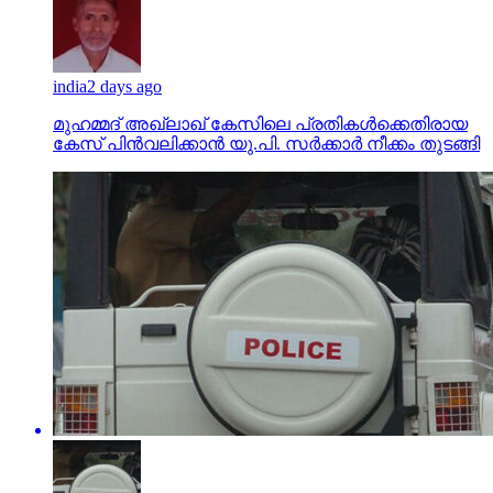
india
2 days ago
മുഹമ്മദ് അഖ്‌ലാഖ് കേസിലെ പ്രതികള്‍ക്കെതിരായ
കേസ് പിന്‍വലിക്കാന്‍ യു.പി. സര്‍ക്കാര്‍ നീക്കം തുടങ്ങി