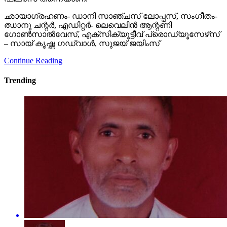
ഛായാഗ്രഹണം- ഡാനി സാഞ്ചസ് ലോപ്പസ്, സംഗീതം-
ഝാനു ചന്റര്‍, എഡിറ്റര്‍- ലെവെലിന്‍ ആന്റണി
ഗോണ്‍സാല്‍വേസ്, എക്‌സിക്യൂട്ടീവ് പ്രൊഡ്യൂസേഴ്‌സ്
– സായ് കൃഷ്ണ ഗഡ്വാള്‍, സുജയ് ജയിംസ്
Continue Reading
Trending