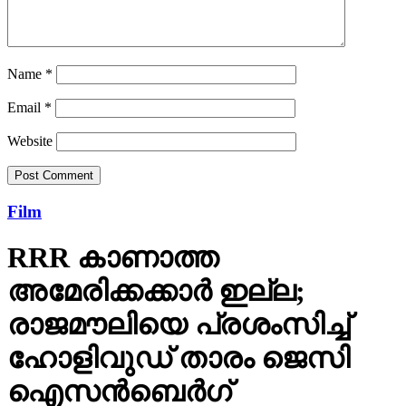
Name
*
Email
*
Website
Film
RRR കാണാത്ത
അമേരിക്കക്കാര്‍ ഇല്ല;
രാജമൗലിയെ പ്രശംസിച്ച്
ഹോളിവുഡ് താരം ജെസി
ഐസന്‍ബെര്‍ഗ്