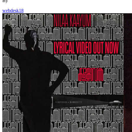
By
webdesk18