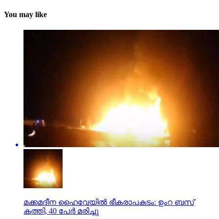
You may like
മക്കമദീന ഹൈവേയില്‍ ഭീകരാപകടം: ഉംറ ബസ്
കത്തി, 40 പേര്‍ മരിച്ചു