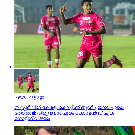
News
1 day ago
സൂപ്പര്‍ ലീഗ് കേരള: കൊച്ചിക്ക് തുടര്‍ച്ചയായ ഏഴാം
തോല്‍വി; തിരുവനന്തപുരം കൊമ്പന്‍സ് ഏക
ഗോളിന് വിജയം