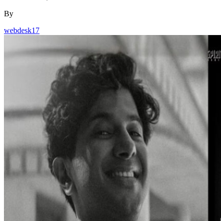
By
webdesk17