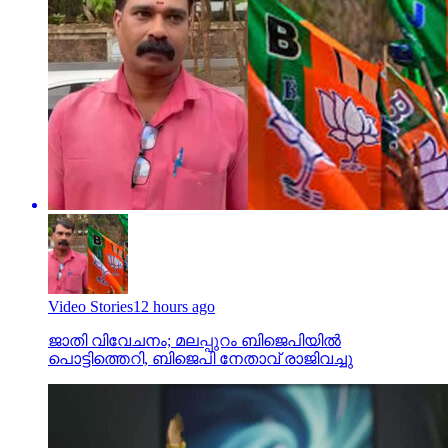
Video Stories
12 hours ago
ജാതി വിവേചനം; മലപ്പുറം ബിജെപിയില്‍
പൊട്ടിത്തെറി, ബിജെപി നേതാവ് രാജിവച്ചു