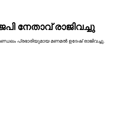
െപി നേതാവ് രാജിവച്ചു
കോട് മണ്ഡലം പ്രഭാരിയുമായ മണമല്‍ ഉദേഷ് രാജിവച്ചു.