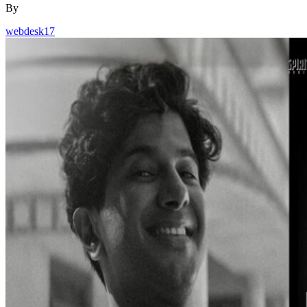
By
webdesk17