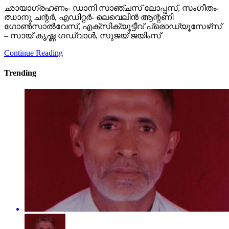
ഛായാഗ്രഹണം- ഡാനി സാഞ്ചസ് ലോപ്പസ്, സംഗീതം-
ഝാനു ചന്റര്‍, എഡിറ്റര്‍- ലെവെലിന്‍ ആന്റണി
ഗോണ്‍സാല്‍വേസ്, എക്‌സിക്യൂട്ടീവ് പ്രൊഡ്യൂസേഴ്‌സ്
– സായ് കൃഷ്ണ ഗഡ്വാള്‍, സുജയ് ജയിംസ്
Continue Reading
Trending