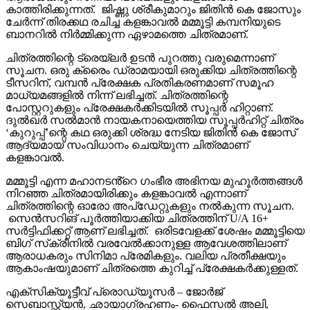
കാത്തിരിക്കുന്നത്. ജിഷ്ണു ശ്രീകുമാറും ജിതിൻ കെ ജോസും
ചേർന്ന് തിരക്കഥ രചിച്ച കളങ്കാവൽ മമ്മൂട്ടി കമ്പനിയുടെ
ബാനറിൽ നിർമ്മിക്കുന്ന ഏഴാമത്തെ ചിത്രമാണ്.
ചിത്രത്തിന്റെ ട്രെയ്‌ലർ ഉടൻ പുറത്തു വരുമെന്നാണ്
സൂചന. ഒരു ക്രൈം ഡ്രാമയായി ഒരുക്കിയ ചിത്രത്തിന്റെ
ടീസറിന്, വമ്പൻ പ്രേക്ഷക പ്രതികരണമാണ് സമൂഹ
മാധ്യമങ്ങളിൽ നിന്ന് ലഭിച്ചത്. ചിത്രത്തിന്റെ
പോസ്റ്ററുകളും പ്രേക്ഷകർക്കിടയിൽ സൂപ്പർ ഹിറ്റാണ്.
ദുൽഖർ സൽമാൻ നായകനായെത്തിയ സൂപ്പർഹിറ്റ് ചിത്രം
‘കുറുപ്പ്’ന്റെ കഥ ഒരുക്കി ശ്രദ്ധ നേടിയ ജിതിൻ കെ ജോസ്
ആദ്യമായ് സംവിധാനം ചെയ്യുന്ന ചിത്രമാണ്
കളങ്കാവൽ.
മമ്മൂട്ടി എന്ന മഹാനടൻ്റെ ഗംഭീര അഭിനയ മുഹൂർത്തങ്ങൾ
നിറഞ്ഞ ചിത്രമായിരിക്കും കളങ്കാവൽ എന്നാണ്
ചിത്രത്തിന്റെ ഓരോ അപ്‌ഡേറ്റുകളും നൽകുന്ന സൂചന.
സെൻസറിങ് പൂർത്തിയാക്കിയ ചിത്രത്തിന് U/A 16+
സർട്ടിഫിക്കറ്റ് ആണ് ലഭിച്ചത്. ഒരിടവേളക്ക് ശേഷം മമ്മൂട്ടിയെ
ബിഗ് സ്‌ക്രീനിൽ വരവേൽക്കാനുള്ള ആവേശത്തിലാണ്
ആരാധകരും സിനിമാ പ്രേമികളും. വലിയ പ്രതീക്ഷയും
ആകാംഷയുമാണ് ചിത്രത്തെ കുറിച്ച് പ്രേക്ഷകർക്കുള്ളത്.
എക്സിക്യൂട്ടീവ് പ്രൊഡ്യൂസർ – ജോർജ്
സെബാസ്റ്റ്യൻ, ഛായാഗ്രഹണം- ഫൈസൽ അലി,