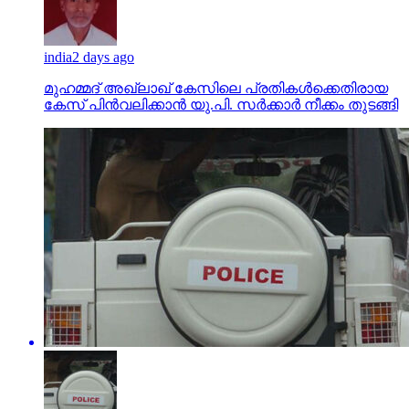
india
2 days ago
മുഹമ്മദ് അഖ്‌ലാഖ് കേസിലെ പ്രതികള്‍ക്കെതിരായ
കേസ് പിന്‍വലിക്കാന്‍ യു.പി. സര്‍ക്കാര്‍ നീക്കം തുടങ്ങി