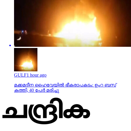
GULF
1 hour ago
മക്കമദീന ഹൈവേയില്‍ ഭീകരാപകടം: ഉംറ ബസ്
കത്തി, 40 പേര്‍ മരിച്ചു