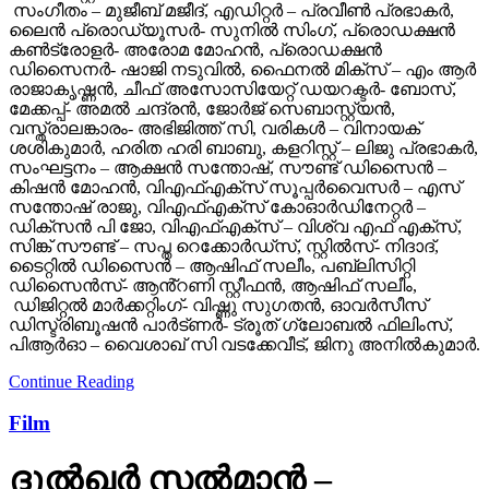
സംഗീതം – മുജീബ് മജീദ്, എഡിറ്റർ – പ്രവീൺ പ്രഭാകർ,
ലൈൻ പ്രൊഡ്യൂസർ- സുനിൽ സിംഗ്, പ്രൊഡക്ഷൻ
കൺട്രോളർ- അരോമ മോഹൻ, പ്രൊഡക്ഷൻ
ഡിസൈനർ- ഷാജി നടുവിൽ, ഫൈനൽ മിക്സ് – എം ആർ
രാജാകൃഷ്ണൻ, ചീഫ് അസോസിയേറ്റ് ഡയറക്ടർ- ബോസ്,
മേക്കപ്പ്- അമൽ ചന്ദ്രൻ, ജോർജ് സെബാസ്റ്റ്യൻ,
വസ്ത്രാലങ്കാരം- അഭിജിത്ത് സി, വരികൾ – വിനായക്
ശശികുമാർ, ഹരിത ഹരി ബാബു, കളറിസ്റ്റ് – ലിജു പ്രഭാകർ,
സംഘട്ടനം – ആക്ഷൻ സന്തോഷ്, സൗണ്ട് ഡിസൈൻ –
കിഷൻ മോഹൻ, വിഎഫ്എക്സ് സൂപ്പർവൈസർ – എസ്
സന്തോഷ് രാജു, വിഎഫ്എക്സ് കോഓർഡിനേറ്റർ –
ഡിക്സൻ പി ജോ, വിഎഫ്എക്സ് – വിശ്വ എഫ് എക്സ്,
സിങ്ക് സൗണ്ട് – സപ്ത റെക്കോർഡ്സ്, സ്റ്റിൽസ്- നിദാദ്,
ടൈറ്റിൽ ഡിസൈൻ – ആഷിഫ് സലീം, പബ്ലിസിറ്റി
ഡിസൈൻസ്- ആൻ്റണി സ്റ്റീഫൻ, ആഷിഫ് സലീം,
ഡിജിറ്റൽ മാർക്കറ്റിംഗ്- വിഷ്ണു സുഗതൻ, ഓവർസീസ്
ഡിസ്ട്രിബൂഷൻ പാർട്ണർ- ട്രൂത് ഗ്ലോബൽ ഫിലിംസ്,
പിആർഓ – വൈശാഖ് സി വടക്കേവീട്, ജിനു അനിൽകുമാർ.
Continue Reading
Film
ദുല്‍ഖര്‍ സല്‍മാന്‍ –