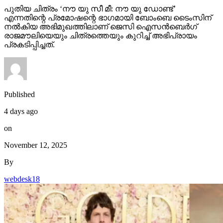
പുതിയ ചിത്രം ‘നൗ യു സീ മീ: നൗ യു ഡോണ്ട്’
എന്നതിന്റെ പ്രമോഷന്റെ ഭാഗമായി ബോംബെ ടൈംസിന്
നല്‍കിയ അഭിമുഖത്തിലാണ് ജെസി ഐസന്‍ബെര്‍ഗ്
രാജമൗലിയെയും ചിത്രത്തെയും കുറിച്ച് അഭിപ്രായം
പ്രകടിപ്പിച്ചത്.
Published
4 days ago
on
November 12, 2025
By
webdesk18