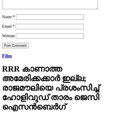
Name
*
Email
*
Website
Film
RRR കാണാത്ത
അമേരിക്കക്കാര്‍ ഇല്ല;
രാജമൗലിയെ പ്രശംസിച്ച്
ഹോളിവുഡ് താരം ജെസി
ഐസന്‍ബെര്‍ഗ്