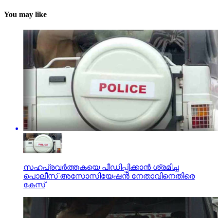
You may like
സഹപ്രവര്‍ത്തകയെ പീഡിപ്പിക്കാന്‍ ശ്രമിച്ച
പൊലീസ് അസോസിയേഷന്‍ നേതാവിനെതിരെ
കേസ്