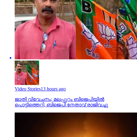
Video Stories
13 hours ago
ജാതി വിവേചനം; മലപ്പുറം ബിജെപിയില്‍
പൊട്ടിത്തെറി, ബിജെപി നേതാവ് രാജിവച്ചു