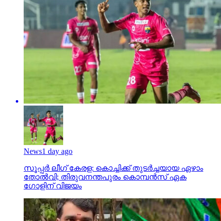
News
1 day ago
സൂപ്പര്‍ ലീഗ് കേരള: കൊച്ചിക്ക് തുടര്‍ച്ചയായ ഏഴാം
തോല്‍വി; തിരുവനന്തപുരം കൊമ്പന്‍സ് ഏക
ഗോളിന് വിജയം