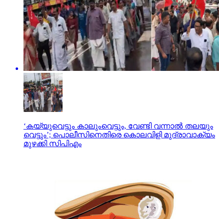
‘കയ്യുവെട്ടും കാലുംവെട്ടും, വേണ്ടി വന്നാല്‍ തലയും
വെട്ടും’; പൊലീസിനെതിരെ കൊലവിളി മുദ്രാവാക്യം
മുഴക്കി സിപിഎം