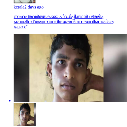
kerala
2 days ago
സഹപ്രവര്‍ത്തകയെ പീഡിപ്പിക്കാന്‍ ശ്രമിച്ച
പൊലീസ് അസോസിയേഷന്‍ നേതാവിനെതിരെ
കേസ്