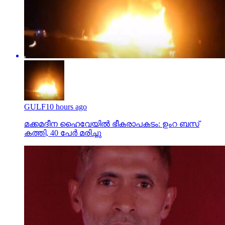
GULF
10 hours ago
മക്കമദീന ഹൈവേയില്‍ ഭീകരാപകടം: ഉംറ ബസ്
കത്തി, 40 പേര്‍ മരിച്ചു