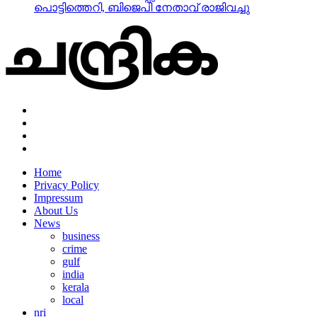
പൊട്ടിത്തെറി, ബിജെപി നേതാവ് രാജിവച്ചു
Home
Privacy Policy
Impressum
About Us
News
business
crime
gulf
india
kerala
local
nri