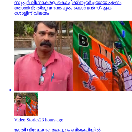
സൂപ്പര്‍ ലീഗ് കേരള: കൊച്ചിക്ക് തുടര്‍ച്ചയായ ഏഴാം
തോല്‍വി; തിരുവനന്തപുരം കൊമ്പന്‍സ് ഏക
ഗോളിന് വിജയം
Video Stories
23 hours ago
ജാതി വിവേചനം; മലപ്പുറം ബിജെപിയില്‍