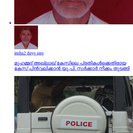
india
2 days ago
മുഹമ്മദ് അഖ്‌ലാഖ് കേസിലെ പ്രതികള്‍ക്കെതിരായ
കേസ് പിന്‍വലിക്കാന്‍ യു.പി. സര്‍ക്കാര്‍ നീക്കം തുടങ്ങി