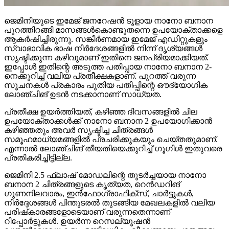
ജെമിനിയുടെ ഇമേജ് ജനറേഷന്‍ ടൂളായ നാനോ ബനാന
പുറത്തിറങ്ങി മാസങ്ങള്‍കൊണ്ടുതന്നെ ഉപയോക്താക്കളെ
ആകര്‍ഷിച്ചിരുന്നു. സങ്കീര്‍ണമായ ഇമേജ് എഡിറ്റുകളും
സ്വാഭാവിക ഭാഷ നിര്‍ദേശങ്ങളില്‍ നിന്ന് ദൃശ്യങ്ങള്‍
സൃഷ്ടിക്കുന്ന കഴിവുമാണ് ഇതിനെ ജനപ്രിയമാക്കിയത്.
ഇപ്പോള്‍ ഇതിന്റെ അടുത്ത പതിപ്പായ നാനോ ബനാന 2-
നെക്കുറിച്ച് വലിയ പ്രതീക്ഷകളാണ്. പുറത്ത് വരുന്ന
സൂചനകള്‍ പ്രകാരം പുതിയ പതിപ്പിന്റെ ഔദ്യോഗിക
ലോഞ്ചിങ് ഉടന്‍ നടക്കാനാണ് സാധ്യത.
പ്രതീക്ഷ ഉയര്‍ത്തിയത്, കഴിഞ്ഞ ദിവസങ്ങളില്‍ ചില
ഉപയോക്താക്കള്‍ക്ക് നാനോ ബനാന 2 ഉപയോഗിക്കാന്‍
കഴിഞ്ഞതും അവര്‍ സൃഷ്ടിച്ച ചിത്രങ്ങള്‍
സമൂഹമാധ്യമങ്ങളില്‍ പ്രചരിക്കുകയും ചെയ്തതുമാണ്.
എന്നാല്‍ ലോഞ്ചിങ് തീയതിയെക്കുറിച്ച് ഗൂഗിള്‍ ഇതുവരെ
പ്രതികരിച്ചിട്ടില്ല.
ജെമിനി 2.5 ഫ്‌ലാഷ് മോഡലിന്റെ തുടര്‍ച്ചയായ നാനോ
ബനാന 2 ചിത്രങ്ങളുടെ കൃത്യത, റെന്‍ഡറിങ്
ഗുണനിലവാരം, ഇന്‍ഫോഗ്രാഫിക്സ്, ചാര്‍ട്ടുകള്‍,
നിര്‍ദ്ദേശങ്ങള്‍ പിന്തുടരല്‍ തുടങ്ങിയ മേഖലകളില്‍ വലിയ
പരിഷ്‌കാരങ്ങളോടെയാണ് വരുന്നതെന്നാണ്
റിപ്പോര്‍ട്ടുകള്‍. ഉയര്‍ന്ന റെസല്യൂഷന്‍