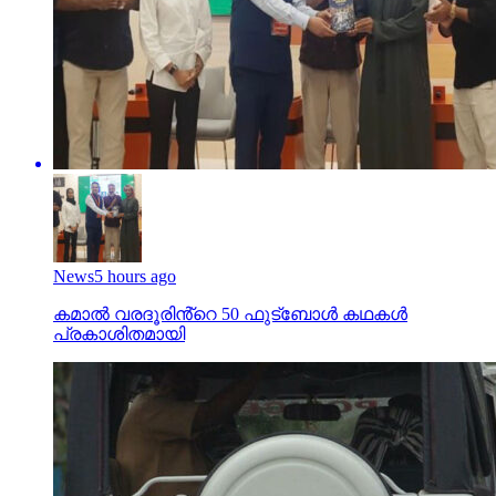
News
5 hours ago
കമാൽ വരദൂരിൻ്റെ 50 ഫുട്ബോൾ കഥകൾ
പ്രകാശിതമായി