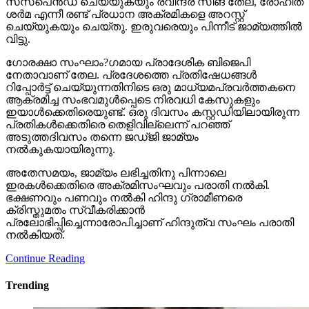
സസ്‌പെന്‍ഡ് ചെയ്യുകയും രവീന്ദ്ര സിങ് തേല, രോഹിത്
ശര്‍മ എന്നീ രണ്ട് പ്രധാന അക്രമികളെ അറസ്റ്റ്
ചെയ്യുകയും ചെയ്തു. ഇരുവരെയും പിന്നീട് ജാമ്യത്തില്‍
വിട്ടു.
ഗോരക്ഷാ സംഘാം?ഗമായ പ്രാദേശിക ബിജെപി
നേതാവാണ് തേല. പ്രദേശത്തെ പ്രതിഷേധങ്ങള്‍
റിപ്പോര്‍ട്ട് ചെയ്യുന്നതിനിടെ ഒരു മാധ്യമപ്രവര്‍ത്തകനെ
ആക്രമിച്ച സംഭവമുള്‍പ്പെടെ നിരവധി കേസുകളും
ഇയാള്‍ക്കെതിരെയുണ്ട്. ഒരു ദിവസം കസ്റ്റഡിയിലായിരുന്ന
പ്രതികള്‍ക്കെതിരെ തെളിവില്ലെന്ന് പറഞ്ഞ്
അടുത്തദിവസം തന്നെ ജഡ്ജി ജാമ്യം
നല്‍കുകയായിരുന്നു.
അതേസമയം, ജാമ്യം ലഭിച്ചതിനു പിന്നാലെ
ഇരകള്‍ക്കെതിരെ അക്രമിസംഘവും പരാതി നല്‍കി.
ഭക്ഷണവും പണവും നല്‍കി ഹിന്ദു ഗ്രാമീണരെ
ക്രിസ്തുമതം സ്വീകരിക്കാന്‍
പ്രലോഭിപ്പിച്ചെന്നാരോപിച്ചാണ് ഹിന്ദുത്വ സംഘം പരാതി
നല്‍കിയത്.
Continue Reading
Trending