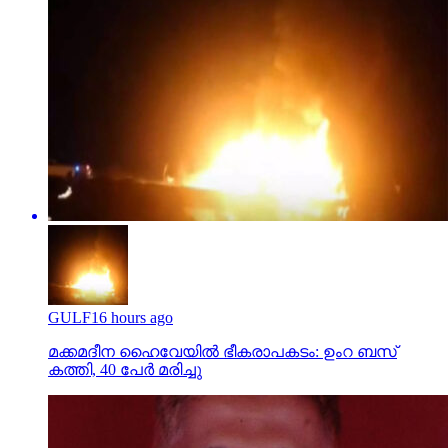
GULF
16 hours ago
മക്കമദീന ഹൈവേയില്‍ ഭീകരാപകടം: ഉംറ ബസ്
കത്തി, 40 പേര്‍ മരിച്ചു