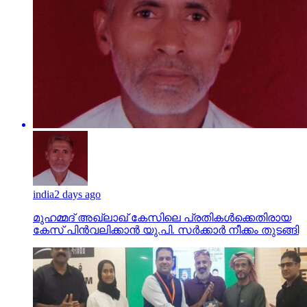
india
2 days ago
മുഹമ്മദ് അഖ്‌ലാഖ് കേസിലെ പ്രതികള്‍ക്കെതിരായ
കേസ് പിന്‍വലിക്കാന്‍ യു.പി. സര്‍ക്കാര്‍ നീക്കം തുടങ്ങി