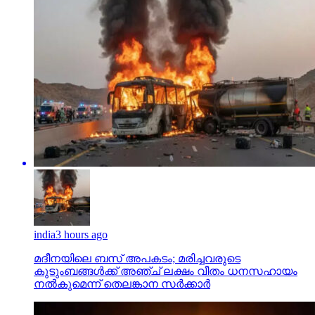
india
3 hours ago
മദീനയിലെ ബസ് അപകടം; മരിച്ചവരുടെ
കുടുംബങ്ങള്‍ക്ക് അഞ്ച് ലക്ഷം വീതം ധനസഹായം
നല്‍കുമെന്ന് തെലങ്കാന സര്‍ക്കാര്‍