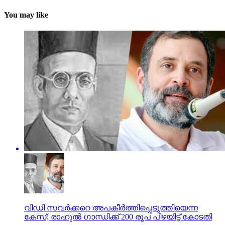
You may like
വിഡി സവർക്കറെ അപകീർത്തിപ്പെടുത്തിയെന്ന
കേസ്; രാഹുൽ ഗാന്ധിക്ക് 200 രൂപ പിഴയിട്ട് കോടതി