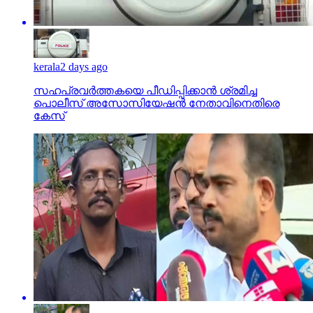
kerala
2 days ago
സഹപ്രവര്‍ത്തകയെ പീഡിപ്പിക്കാന്‍ ശ്രമിച്ച
പൊലീസ് അസോസിയേഷന്‍ നേതാവിനെതിരെ
കേസ്