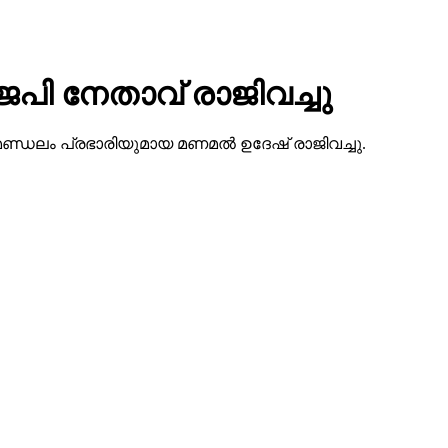
െപി നേതാവ് രാജിവച്ചു
കോട് മണ്ഡലം പ്രഭാരിയുമായ മണമല്‍ ഉദേഷ് രാജിവച്ചു.