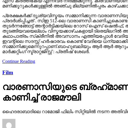
എസ് കർത്തികേയ എന്നിവർ നിർമ്മിക്കുന്നു. കീരവാണിയ
മണിക്കൂറുകൾക്കുള്ളിൽ അഞ്ചു മില്യണിൽപ്പരം കാഴ്ചക്ക
പ്രേക്ഷകർക്ക് ദൃശ്യവിസ്മയം സമ്മാനിക്കുന്ന വാരാണസിയുട
പ്രദർശിപ്പിച്ചത് . സിഇ 512-ലെ വാരാണസി കാണിച്ചുകൊണ്ടാണ്
തുടര്‍ന്നങ്ങോട്ട് അന്റാര്‍ട്ടിക്കയിലെ റോസ് ഐസ് ഷെ
തുടങ്ങിയവയെല്ലാം വിസ്മയക്കാഴ്ചകളായി ട്രെയിലറില്‍ 
കഥാപാത്രം സ്‌ക്രീനിൽ അവസാനം എത്തിയപ്പോൾ വേദിയി
ഇവന്റിലെ സദസ്സ് ഹർഷാരവം കൊണ്ട് വേദിയെ ധന്യമാക്കി. 
സമ്മാനിക്കുമെന്നുറപ്പാണ്.ബാഹുബലിയും ആർ ആർ ആറും 
മാർക്കറ്റിംഗ് സ്ട്രാറ്റജിസ്റ്റ് : പ്രതീഷ് ശേഖർ.
Continue Reading
Film
വാരണാസിയുടെ ബ്രഹ്‌മാണ്ഡ
കാണിച്ച് രാജമൗലി
ഹൈദരാബാദിലെ റാമോജി ഫിലിം സിറ്റിയില്‍ നടന്ന അതിവിശ