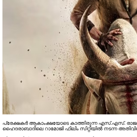
പ്രേക്ഷകര്‍ ആകാംക്ഷയോടെ കാത്തിരുന്ന എസ്.എസ്. രാജമ
ഹൈദരാബാദിലെ റാമോജി ഫിലിം സിറ്റിയില്‍ നടന്ന അതിവിശ