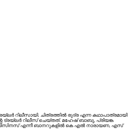
ലർ റിലീസായി. ചിത്രത്തിൽ രുദ്ര എന്ന കഥാപാത്രമായി
 ട്രയ്ലർ റിലീസ് ചെയ്തത്. മഹേഷ് ബാബു, പ്രിയങ്ക
വിങ് ബിസിനസ് എന്നീ ബാനറുകളിൽ കെ എൽ നാരായണ, എസ്