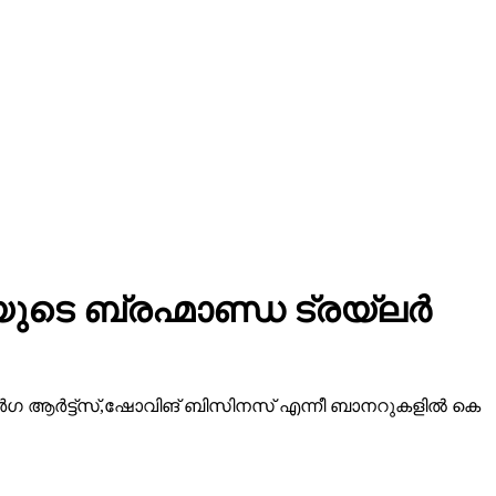
ടെ ബ്രഹ്മാണ്ഡ ട്രയ്ലർ
ീ ദുർഗ ആർട്ട്സ്,ഷോവിങ് ബിസിനസ് എന്നീ ബാനറുകളിൽ കെ