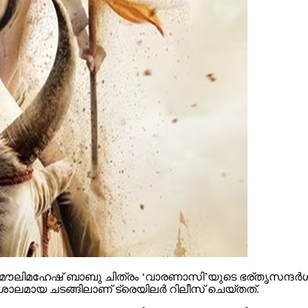
ൗലിമഹേഷ് ബാബു ചിത്രം ‘വാരണാസി’യുടെ ഭര്തൃസന്ദര്‍ശനം
ാലമായ ചടങ്ങിലാണ് ട്രെയിലര്‍ റിലീസ് ചെയ്തത്.