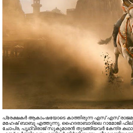
പ്രേക്ഷകർ ആകാംഷയോടെ കാത്തിരുന്ന എസ് എസ് രാജമൗലി
മഹേഷ് ബാബു എത്തുന്നു. ഹൈദരാബാദിലെ റാമോജി ഫിലിം സി
ചോപ്ര, പൃഥ്വിരാജ് സുകുമാരൻ തുടങ്ങിയവർ കേന്ദ്ര ക