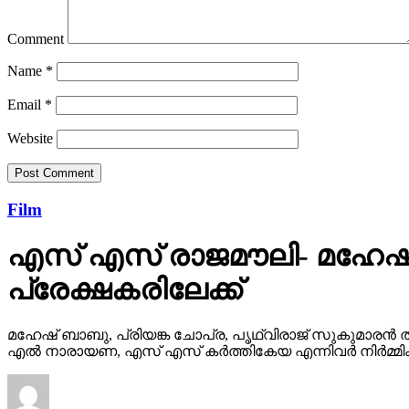
Comment
Name
*
Email
*
Website
Film
എസ് എസ് രാജമൗലി- മഹേഷ്
പ്രേക്ഷകരിലേക്ക്
മഹേഷ് ബാബു, പ്രിയങ്ക ചോപ്ര, പൃഥ്വിരാജ് സുകുമാരൻ ത
എൽ നാരായണ, എസ് എസ് കർത്തികേയ എന്നിവർ നിർമ്മിക്ക