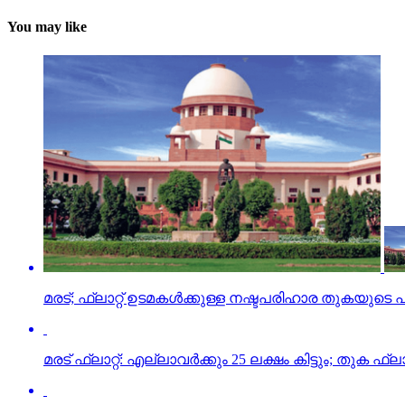
You may like
മരട്; ഫ്‌ലാറ്റ് ഉടമകള്‍ക്കുള്ള നഷ്ടപരിഹാര തുകയുട
മരട് ഫ്‌ലാറ്റ്: എല്ലാവര്‍ക്കും 25 ലക്ഷം കിട്ടും; തുക ഫ്‌