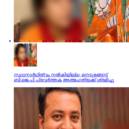
സ്ഥാനാര്‍ഥിത്വം നല്‍കിയില്ല; നെടുമങ്ങാട്ട്
ബി.ജെ.പി പ്രവര്‍ത്തക ആത്മഹത്യക്ക് ശ്രമിച്ചു