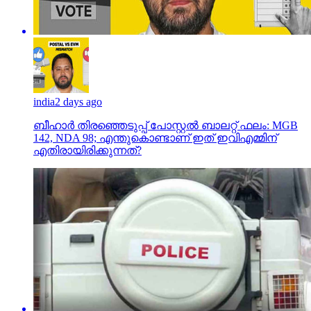
india
2 days ago
ബീഹാർ തിരഞ്ഞെടുപ്പ് പോസ്റ്റൽ ബാലറ്റ് ഫലം: MGB
142, NDA 98; എന്തുകൊണ്ടാണ് ഇത് ഇവിഎമ്മിന്
എതിരായിരിക്കുന്നത്?