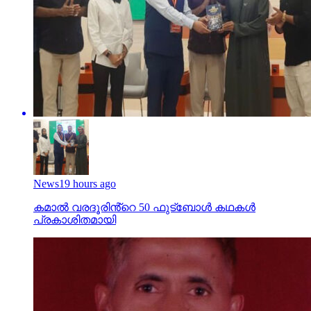
News
19 hours ago
കമാൽ വരദൂരിൻ്റെ 50 ഫുട്ബോൾ കഥകൾ
പ്രകാശിതമായി