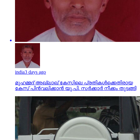
india
3 days ago
മുഹമ്മദ് അഖ്‌ലാഖ് കേസിലെ പ്രതികള്‍ക്കെതിരായ
കേസ് പിന്‍വലിക്കാന്‍ യു.പി. സര്‍ക്കാര്‍ നീക്കം തുടങ്ങി