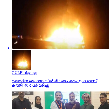
GULF
1 day ago
മക്കമദീന ഹൈവേയില്‍ ഭീകരാപകടം: ഉംറ ബസ്
കത്തി, 40 പേര്‍ മരിച്ചു