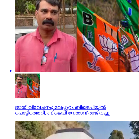
ജാതി വിവേചനം; മലപ്പുറം ബിജെപിയില്‍
പൊട്ടിത്തെറി, ബിജെപി നേതാവ് രാജിവച്ചു