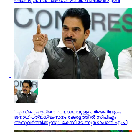
കൊണ്ടുവന്നത്’: അഡ്വ. ഹാരിസ് ബീരാൻ എംപി
‘എസ്‌ഐആറിനെ മറയാക്കിയുള്ള ബിജെപിയുടെ
ജനാധിപത്യധ്വംസനം കേരളത്തില്‍ സിപിഎം
അനുവര്‍ത്തിക്കുന്നു’: കെസി വേണുഗോപാല്‍ എംപി