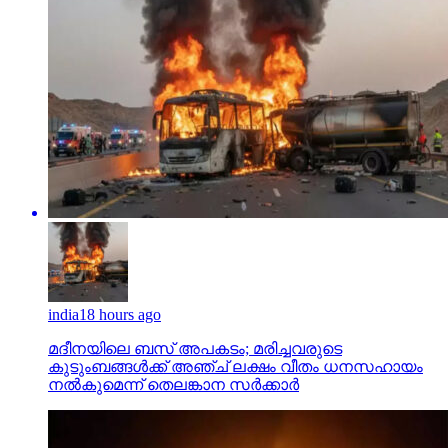
india
18 hours ago
മദീനയിലെ ബസ് അപകടം; മരിച്ചവരുടെ
കുടുംബങ്ങള്‍ക്ക് അഞ്ച് ലക്ഷം വീതം ധനസഹായം
നല്‍കുമെന്ന് തെലങ്കാന സര്‍ക്കാര്‍