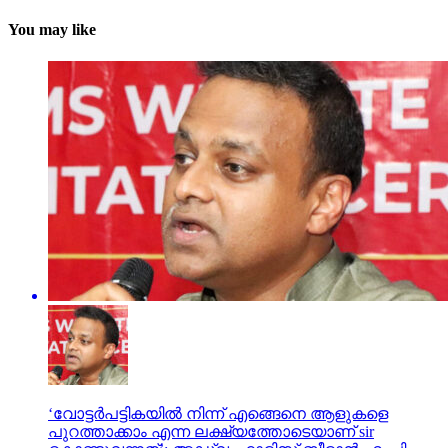
You may like
‘വോട്ടര്‍പട്ടികയില്‍ നിന്ന് എങ്ങെനെ ആളുകളെ
പുറത്താക്കാം എന്ന ലക്ഷ്യത്തോടെയാണ് sir