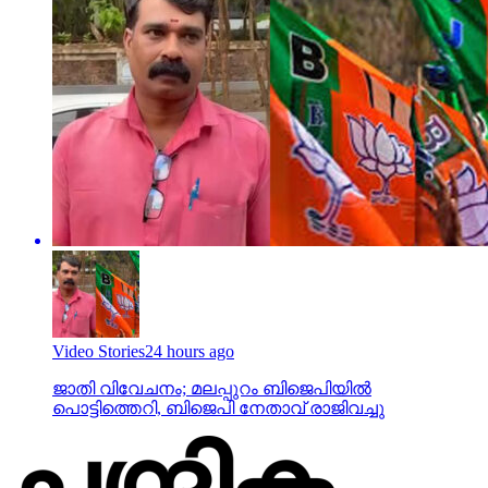
Video Stories
24 hours ago
ജാതി വിവേചനം; മലപ്പുറം ബിജെപിയില്‍
പൊട്ടിത്തെറി, ബിജെപി നേതാവ് രാജിവച്ചു