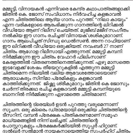
മമ്മൂട്ടി, വിനായകൻ എന്നിവരെ കേന്ദ്ര കഥാപാത്രങ്ങളാക്കി
ജിതിൻ കെ. ജോസ് സംവിധാനം നിർവഹിച്ച കളങ്കാവൽ
എന്ന ചിത്രത്തിലെ ആദ്യ ഗാനം പുറത്ത്. “നിലാ കായും”
എന്ന വരികളോടെ ആരംഭിക്കുന്ന ഗാനത്തിന്റെ ലിറിക്കൽ
വീഡിയോ ആണ് റിലീസ് ചെയ്തത്. മുജീബ് മജീദ് സംഗീതം
നൽകിയ ഈ ഗാനം രചിച്ചത് വിനായക് ശശികുമാറാണ്.
ഗാനം ആലപിച്ചത് സിന്ധു ഡെൽസൺ. അന്ന റാഫിയാണ്
ഈ ലിറിക്കൽ വീഡിയോ ഒരുക്കിയത്. നവംബർ 27 നാണ്
ചിത്രം ആഗോള റിലീസായി എത്തുന്നത്. മമ്മൂട്ടി കമ്പനി
നിർമ്മിക്കുന്ന ഈ ചിത്രം വേഫറർ ഫിലിംസാണ്
കേരളത്തിൽ വിതരണത്തിനെത്തിക്കുന്നത്. ഏഴു മാസത്തെ
ഇടവേളക്ക് ശേഷം തീയേറ്ററുകളിൽ എത്തുന്ന മമ്മൂട്ടി
ചിത്രമെന്ന നിലയിൽ വലിയ ആവേശത്തോടെയാണ്
ആരാധകരും സിനിമാ പ്രേമികളും കളങ്കാവൽ
കാത്തിരിക്കുന്നത്. ജിഷ്ണു ശ്രീകുമാറും ജിതിൻ കെ ജോസും
ചേർന്ന് തിരക്കഥ രചിച്ച കളങ്കാവൽ മമ്മൂട്ടി കമ്പനിയുടെ
ബാനറിൽ നിർമ്മിക്കുന്ന ഏഴാമത്തെ ചിത്രമാണ്.
ചിത്രത്തിന്റെ ട്രെയ്‌ലർ ഉടൻ പുറത്തു വരുമെന്നാണ്
സൂചന. ഒരു ക്രൈം ഡ്രാമയായി ഒരുക്കിയ ചിത്രത്തിന്റെ
ടീസറിന്, വമ്പൻ പ്രേക്ഷക പ്രതികരണമാണ് സമൂഹ
മാധ്യമങ്ങളിൽ നിന്ന് ലഭിച്ചത്. ചിത്രത്തിന്റെ
പോസ്റ്ററുകളും പ്രേക്ഷകർക്കിടയിൽ സൂപ്പർ ഹിറ്റാണ്.
ദുൽഖർ സൽമാൻ നായകനായെത്തിയ സൂപ്പർഹിറ്റ് ചിത്രം