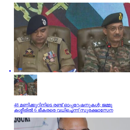
48 മണിക്കൂറിനിടെ രണ്ട് ഓപ്പറേഷനുകള്‍; ജമ്മു
കശ്മീരില്‍ 6 ഭീകരരെ വധിച്ചെന്ന് സുരക്ഷാസേന