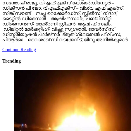
സന്തോഷ് രാജു, വിഎഫ്എക്സ് കോഓർഡിനേറ്റർ –
ഡിക്സൻ പി ജോ, വിഎഫ്എക്സ് – വിശ്വ എഫ് എക്സ്,
സിങ്ക് സൗണ്ട് – സപ്ത റെക്കോർഡ്സ്, സ്റ്റിൽസ്- നിദാദ്,
ടൈറ്റിൽ ഡിസൈൻ – ആഷിഫ് സലീം, പബ്ലിസിറ്റി
ഡിസൈൻസ്- ആൻ്റണി സ്റ്റീഫൻ, ആഷിഫ് സലീം,
ഡിജിറ്റൽ മാർക്കറ്റിംഗ്- വിഷ്ണു സുഗതൻ, ഓവർസീസ്
ഡിസ്ട്രിബൂഷൻ പാർട്ണർ- ട്രൂത് ഗ്ലോബൽ ഫിലിംസ്,
പിആർഓ – വൈശാഖ് സി വടക്കേവീട്, ജിനു അനിൽകുമാർ.
Continue Reading
Trending