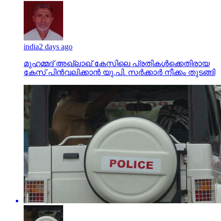
india
2 days ago
മുഹമ്മദ് അഖ്‌ലാഖ് കേസിലെ പ്രതികള്‍ക്കെതിരായ
കേസ് പിന്‍വലിക്കാന്‍ യു.പി. സര്‍ക്കാര്‍ നീക്കം തുടങ്ങി