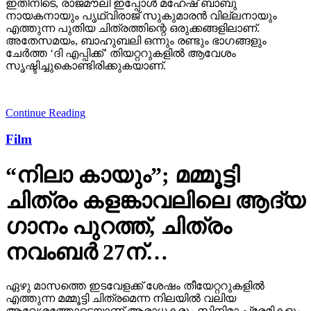
ഇതിനിടെ, രാജമൗലി ഇപ്പോള്‍ മഹേഷ് ബാബു
നായകനായും പൃഥ്വിരാജ് സുകുമാരന്‍ വില്ലനായും
എത്തുന്ന പുതിയ ചിത്രത്തിന്റെ ഒരുക്കങ്ങളിലാണ്.
അതേസമയം, ബാഹുബലി ഒന്നും രണ്ടും ഭാഗങ്ങളും
ചേര്‍ത്ത ‘ദി എപ്പിക്ക്’ തിയറ്ററുകളില്‍ ആവേശം
സൃഷ്ടിച്ചുകൊണ്ടിരിക്കുകയാണ്.
Continue Reading
Film
“നിലാ കായും”; മമ്മൂട്ടി
ചിത്രം കളങ്കാവലിലെ ആദ്യ
ഗാനം പുറത്ത്, ചിത്രം
നവംബർ 27ന്…
ഏഴു മാസത്തെ ഇടവേളക്ക് ശേഷം തീയേറ്ററുകളിൽ
എത്തുന്ന മമ്മൂട്ടി ചിത്രമെന്ന നിലയിൽ വലിയ
ആവേശത്തോടെയാണ് ആരാധകരും സിനിമാ പ്രേമികളും