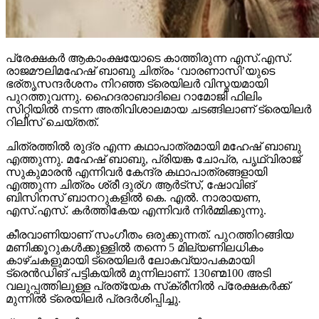
പ്രേക്ഷകര്‍ ആകാംക്ഷയോടെ കാത്തിരുന്ന എസ്.എസ്.
രാജമൗലിമഹേഷ് ബാബു ചിത്രം ‘വാരണാസി’യുടെ
ഭര്തൃസന്ദര്‍ശനം നിറഞ്ഞ ട്രെയിലര്‍ വിസ്മയമായി
പുറത്തുവന്നു. ഹൈദരാബാദിലെ റാമോജി ഫിലിം
സിറ്റിയില്‍ നടന്ന അതിവിശാലമായ ചടങ്ങിലാണ് ട്രെയിലര്‍
റിലീസ് ചെയ്തത്.
ചിത്രത്തില്‍ രുദ്ര എന്ന കഥാപാത്രമായി മഹേഷ് ബാബു
എത്തുന്നു. മഹേഷ് ബാബു, പ്രിയങ്ക ചോപ്ര, പൃഥ്വിരാജ്
സുകുമാരന്‍ എന്നിവര്‍ കേന്ദ്ര കഥാപാത്രങ്ങളായി
എത്തുന്ന ചിത്രം ശ്രീ ദുര്ഗ ആര്‍ട്‌സ്, ഷോവിങ്
ബിസിനസ് ബാനറുകളില്‍ കെ. എല്‍. നാരായണ,
എസ്.എസ്. കര്‍ത്തികേയ എന്നിവര്‍ നിര്‍മ്മിക്കുന്നു.
കീരവാണിയാണ് സംഗീതം ഒരുക്കുന്നത്. പുറത്തിറങ്ങിയ
മണിക്കൂറുകള്‍ക്കുള്ളില്‍ തന്നെ 5 മില്യണിലധികം
കാഴ്ചകളുമായി ട്രെയിലര്‍ ലോകവ്യാപകമായി
ട്രെന്‍ഡിങ് പട്ടികയില്‍ മുന്നിലാണ്. 130ണ്മ100 അടി
വലുപ്പത്തിലുള്ള പ്രത്യേക സ്‌ക്രീനില്‍ പ്രേക്ഷകര്‍ക്ക്
മുന്നില്‍ ട്രെയിലര്‍ പ്രദര്‍ശിപ്പിച്ചു.