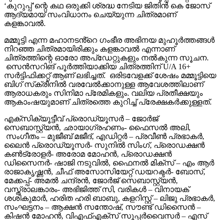
‘കുറുപ്പ്’ന്റെ കഥ ഒരുക്കി ശ്രദ്ധ നേടിയ ജിതിൻ കെ ജോസ്
ആദ്യമായ് സംവിധാനം ചെയ്യുന്ന ചിത്രമാണ്
കളങ്കാവൽ.
മമ്മൂട്ടി എന്ന മഹാനടൻ്റെ ഗംഭീര അഭിനയ മുഹൂർത്തങ്ങൾ
നിറഞ്ഞ ചിത്രമായിരിക്കും കളങ്കാവൽ എന്നാണ്
ചിത്രത്തിന്റെ ഓരോ അപ്‌ഡേറ്റുകളും നൽകുന്ന സൂചന.
സെൻസറിങ് പൂർത്തിയാക്കിയ ചിത്രത്തിന് U/A 16+
സർട്ടിഫിക്കറ്റ് ആണ് ലഭിച്ചത്. ഒരിടവേളക്ക് ശേഷം മമ്മൂട്ടിയെ
ബിഗ് സ്‌ക്രീനിൽ വരവേൽക്കാനുള്ള ആവേശത്തിലാണ്
ആരാധകരും സിനിമാ പ്രേമികളും. വലിയ പ്രതീക്ഷയും
ആകാംഷയുമാണ് ചിത്രത്തെ കുറിച്ച് പ്രേക്ഷകർക്കുള്ളത്.
എക്സിക്യൂട്ടീവ് പ്രൊഡ്യൂസർ – ജോർജ്
സെബാസ്റ്റ്യൻ, ഛായാഗ്രഹണം- ഫൈസൽ അലി,
സംഗീതം – മുജീബ് മജീദ്, എഡിറ്റർ – പ്രവീൺ പ്രഭാകർ,
ലൈൻ പ്രൊഡ്യൂസർ- സുനിൽ സിംഗ്, പ്രൊഡക്ഷൻ
കൺട്രോളർ- അരോമ മോഹൻ, പ്രൊഡക്ഷൻ
ഡിസൈനർ- ഷാജി നടുവിൽ, ഫൈനൽ മിക്സ് – എം ആർ
രാജാകൃഷ്ണൻ, ചീഫ് അസോസിയേറ്റ് ഡയറക്ടർ- ബോസ്,
മേക്കപ്പ്- അമൽ ചന്ദ്രൻ, ജോർജ് സെബാസ്റ്റ്യൻ,
വസ്ത്രാലങ്കാരം- അഭിജിത്ത് സി, വരികൾ – വിനായക്
ശശികുമാർ, ഹരിത ഹരി ബാബു, കളറിസ്റ്റ് – ലിജു പ്രഭാകർ,
സംഘട്ടനം – ആക്ഷൻ സന്തോഷ്, സൗണ്ട് ഡിസൈൻ –
കിഷൻ മോഹൻ, വിഎഫ്എക്സ് സൂപ്പർവൈസർ – എസ്