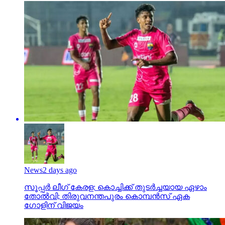
News
2 days ago
സൂപ്പര്‍ ലീഗ് കേരള: കൊച്ചിക്ക് തുടര്‍ച്ചയായ ഏഴാം
തോല്‍വി; തിരുവനന്തപുരം കൊമ്പന്‍സ് ഏക
ഗോളിന് വിജയം