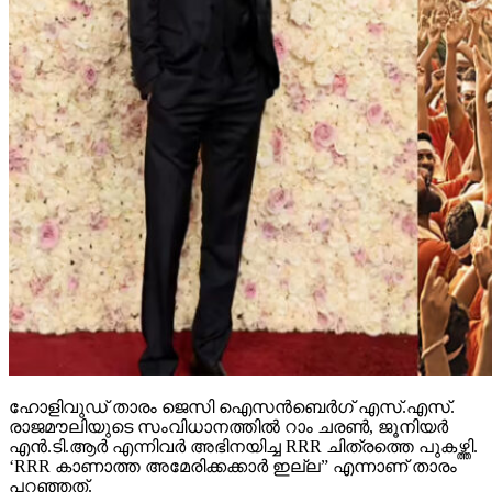
ഹോളിവുഡ് താരം ജെസി ഐസന്‍ബെര്‍ഗ് എസ്.എസ്.
രാജമൗലിയുടെ സംവിധാനത്തില്‍ റാം ചരണ്‍, ജൂനിയര്‍
എന്‍.ടി.ആര്‍ എന്നിവര്‍ അഭിനയിച്ച RRR ചിത്രത്തെ പുകഴ്ത്തി.
‘RRR കാണാത്ത അമേരിക്കക്കാര്‍ ഇല്ല” എന്നാണ് താരം
പറഞ്ഞത്.