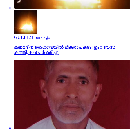
GULF
12 hours ago
മക്കമദീന ഹൈവേയില്‍ ഭീകരാപകടം: ഉംറ ബസ്
കത്തി, 40 പേര്‍ മരിച്ചു