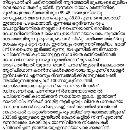
ന്യൂഡല്‍ഹി: ചരിത്രത്തില്‍ ആദ്യമായി രൂപയുടെ മൂല്യം
റെക്കോഡ് തകര്‍ച്ചയില്‍. ഇന്നലെ വ്യാപാരത്തിനിടെ
മൂല്യം ഇതാദ്യമായി രൂപ 89.48 വരെ ഇടിഞ്ഞു.
സെപ്തംബര്‍ അവസാനം കുറിച്ച 88.80 എന്ന റെക്കോര്‍ഡ്
ഇതോടെ പഴങ്കഥയായി. ഇന്നലെ ഒറ്റദിവസം രൂപ
ഡോളറിനെതിരെ താഴ്ന്നത് 80 പൈസയാണ്. രാവിലെ
ഡോളറിനെതിരെ 3 പൈസ ഉയര്‍ന്ന് വ്യാപാരം തുടങ്ങിയ
ശേഷമായിരുന്നു രൂപയുടെ വന്‍ വീഴ്ച്ച. കഴിഞ്ഞ മേയ് 8നു
ശേഷം രൂപ ഒറ്റദിവസം ഇത്രയും താഴുന്നത് ആദ്യം. മേയ്
8ന് 89 പൈസ ഇടിഞ്ഞിരുന്നു. യുഎസില്‍ അടിസ്ഥാന
പലിശനിരക്ക് കുറയാനുള്ള സാധ്യത മങ്ങിയതിനാല്‍
ഡോളര്‍ നടത്തുന്ന മുന്നറ്റത്തിലാണ് രൂപയ്ക്ക്
അടിപതറിയത്. യൂറോ, യെന്‍, പൗണ്ട് തുടങ്ങി ലോകത്തെ
ആറ് പ്രധാന കറന്‍സികള്‍ക്കെതിരായ യു.എസ് ഡോളര്‍
ഇന്‍ഡക്‌സ് ഏതാനും ദിവസങ്ങള്‍ക്ക് മുമ്പുവരെ 98ല്‍
ആയിരുന്നത് ഇപ്പോള്‍ 100ന് മുകളിലെത്തി.
കേന്ദ്രബാങ്കായ യുഎസ് ഫെഡറല്‍ റിസര്‍വ്
ഡിസംബറിലെ പണനയ നിര്‍ണയയോഗത്തില്‍
പലിശനിരക്ക് കുറയ്ക്കാന്‍ സാധ്യത ഇല്ല. ഇന്ത്യന്‍
ഓഹരി വിപണികള്‍ നേരിട്ട തളര്‍ച്ചയും വിദേശ ധനകാര്യ
സ്ഥാപനങ്ങള്‍ (എഫ്‌ഐഐ) വന്‍ തോതില്‍ ഇന്ത്യന്‍
ഓഹരികള്‍ വിറ്റൊഴിഞ്ഞതും രൂപയ്ക്ക് ആഘാതമായിട്ടുണ്ട്.
2025ല്‍ ഇതുവരെ ഇന്ത്യന്‍ ഓഹരികളില്‍ നിന്ന് ഏതാണ്ട്
ഒന്നരലക്ഷം കോടി രൂപയാണ് വിദേശ നിക്ഷേപകര്‍
പിന്‍വലിച്ചത്. ഇന്ത്യ-യുഎസ് വ്യാപാര ക്കരാറില്‍