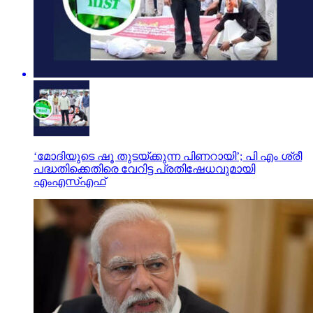
‘മോദിയുടെ ഷൂ തുടയ്ക്കുന്ന പിണറായി’; പി എം ശ്രീ
പദ്ധതിക്കെതിരെ വേറിട്ട പ്രതിഷേധവുമായി
എംഎസ്എഫ്