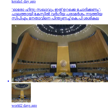
kerala
1 day ago
‘ഓരോ ഹിന്ദു സഖാവും ഇത് ഉറക്കെ ചോദിക്കണം’;
പാലത്തായി കേസിൽ വർഗീയ പരാമർശം നടത്തിയ
സിപിഎം നേതാവിനെ പിന്തുണച്ച് കെ.പി ശശികല
world
2 days ago