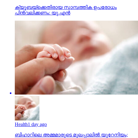
ക്യൂബയ്ക്കെതിരായ സാമ്പത്തിക ഉപരോധം
പിന്‍വലിക്കണം: യു.എന്‍
Health
1 day ago
ബിഹാറിലെ അമ്മമാരുടെ മുലപ്പാലിൽ യുറേനിയം;