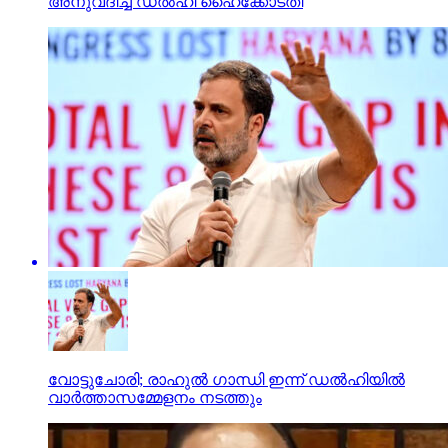
അനുവദിച്ച് ഡല്‍ഹി ഹൈക്കോടതി
വോട്ടുചോരി; രാഹുല്‍ ഗാന്ധി ഇന്ന് ഡല്‍ഹിയില്‍
വാര്‍ത്താസമ്മേളനം നടത്തും