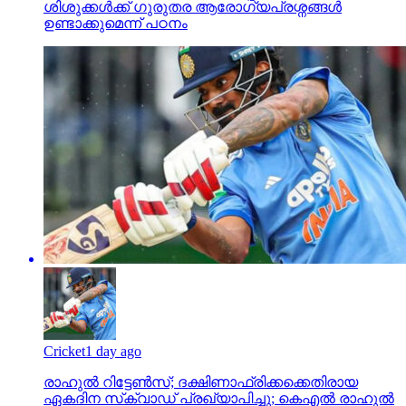
ശിശുക്കൾക്ക് ​ഗുരുതര ആരോ​ഗ്യപ്രശ്നങ്ങൾ
ഉണ്ടാക്കുമെന്ന് പഠനം
Cricket
1 day ago
രാഹുൽ റിട്ടേൺസ്; ദക്ഷിണാഫ്രിക്കക്കെതിരായ
ഏകദിന സ്‌ക്വാഡ് പ്രഖ്യാപിച്ചു; കെഎൽ രാഹുൽ