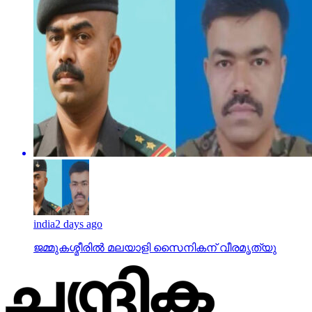
india
2 days ago
ജമ്മുകശ്മീരില്‍ മലയാളി സൈനികന് വീരമൃത്യു