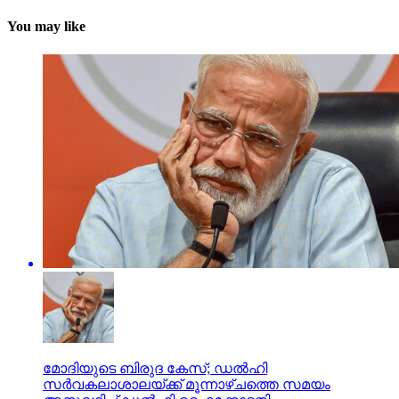
You may like
മോദിയുടെ ബിരുദ കേസ്; ഡല്‍ഹി
സര്‍വകലാശാലയ്ക്ക് മൂന്നാഴ്ചത്തെ സമയം