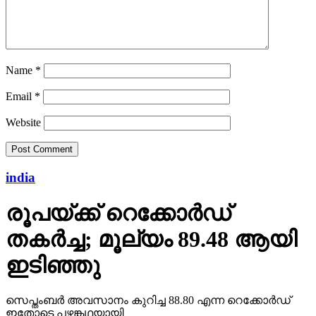
Name
*
Email
*
Website
india
രൂപയ്ക്ക് റെക്കോര്‍ഡ്
തകര്‍ച്ച; മൂല്യം 89.48 ആയി
ഇടിഞ്ഞു
സെപ്തംബര്‍ അവസാനം കുറിച്ച 88.80 എന്ന റെക്കോര്‍ഡ്
ഇതോടെ പഴങ്കഥയായി