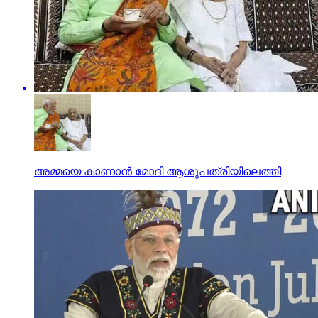
അമ്മയെ കാണാൻ മോദി ആശുപത്രിയിലെത്തി