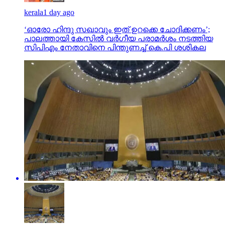
kerala
1 day ago
‘ഓരോ ഹിന്ദു സഖാവും ഇത് ഉറക്കെ ചോദിക്കണം’;
പാലത്തായി കേസിൽ വർഗീയ പരാമർശം നടത്തിയ
സിപിഎം നേതാവിനെ പിന്തുണച്ച് കെ.പി ശശികല