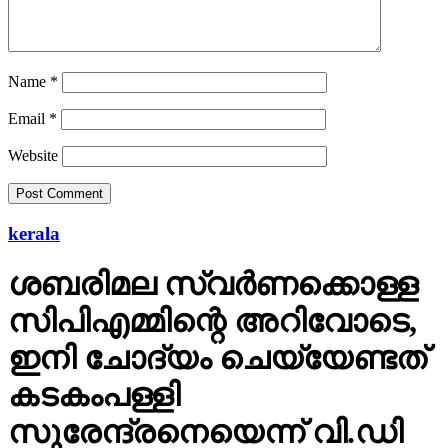
Name
*
Email
*
Website
kerala
ശബരിമല സ്വര്‍ണക്കൊള്ള
സിപിഎമ്മിന്റെ അറിവോടെ,
ഇനി ചോദ്യം ചെയ്യേണ്ടത്
കടകംപള്ളി
സുരേന്ദ്രനെയെന്ന് വി.ഡി