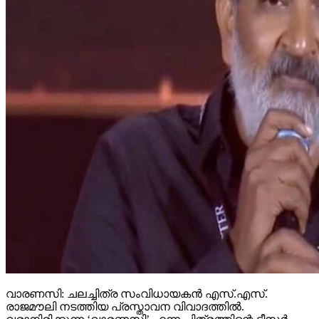
വാരണസി: ചലച്ചിത്ര സംവിധായകന്‍ എസ്.എസ്.
രാജമൗലി നടത്തിയ പ്രസ്താവന വിവാദത്തില്‍.