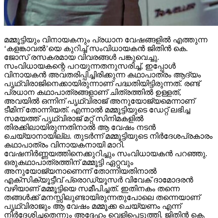
മമ്മൂട്ടിയും വിനായകനും പ്രധാന വേഷങ്ങളില്‍ എത്തുന്ന
‘കളങ്കാവല്‍’യെ കുറിച്ച് സംവിധായകന്‍ ജിതിന്‍ കെ.
ജോസ് രസകരമായ വിവരങ്ങള്‍ പങ്കുവെച്ചു.
സംവിധായകന്റെ പറയുന്നതനുസരിച്ച്, ഇപ്പോള്‍
വിനായകന്‍ അവതരിപ്പിച്ചിരിക്കുന്ന കഥാപാത്രം ആദ്യം
പൃഥ്വിരാജിനെക്കായിരുന്നാണ് പദ്ധതിയിട്ടിരുന്നത്. രണ്ട്
പ്രധാന കഥാപാത്രങ്ങളാണ് ചിത്രത്തില്‍ ഉള്ളത്,
അവയില്‍ ഒന്നിന് പൃഥ്വിരാജ് അനുയോജ്യമെന്നാണ്
ടീമിന് തോന്നിയത്. എന്നാല്‍ മമ്മൂട്ടിയുടെ ഡേറ്റ് ലഭിച്ച
സമയത്ത് പൃഥ്വിരാജ് മറ്റ് സിനിമകളില്‍
തിരക്കിലായിരുന്നതിനാല്‍ ആ വേഷം നടന്‍
ചെയ്യാനായില്ല. തുടര്‍ന്ന് മമ്മൂട്ടിയുടെ നിര്‍ദേശപ്രകാരം
കഥാപാത്രം വിനായകനായി മാറി.
വേഷനിര്‍ണ്ണയത്തിനെക്കുറിച്ചും സംവിധായകന്‍ പറഞ്ഞു.
ഒരുകഥാപാത്രത്തിന് മമ്മൂട്ടി ഏറ്റവും
അനുയോജ്യനാണെന്ന് തോന്നിയതിനാല്‍
എക്‌സിക്യൂട്ടീവ് പ്രൊഡ്യൂസര്‍ വിവേക് ദാമോദരന്‍
വഴിയാണ് മമ്മൂട്ടിയെ സമീപിച്ചത്. ഇതിനകം തന്നെ
തങ്ങള്‍ക്ക് മനസ്സിലുണ്ടായിരുന്നതുപോലെ തന്നെയാണ്
പൃഥ്വിരാജും ആ വേഷം മമ്മൂക്ക ചെയ്യണം എന്ന്
നിര്‍ദേശിച്ചതെന്നും അദ്ദേഹം വെളിപ്പെടുത്തി. ജിതിന്‍ കെ.