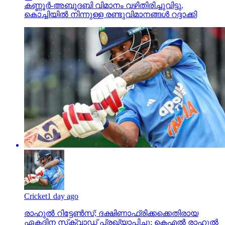
കണ്ണൂർ-അബൂദബി വിമാനം വഴിതിരിച്ചുവിട്ടു,
കൊച്ചിയിൽ നിന്നുള്ള രണ്ടുവിമാനങ്ങൾ റദ്ദാക്കി
Cricket
1 day ago
രാഹുൽ റിട്ടേൺസ്; ദക്ഷിണാഫ്രിക്കക്കെതിരായ
ഏകദിന സ്‌ക്വാഡ് പ്രഖ്യാപിച്ചു; കെഎൽ രാഹുൽ