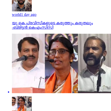
world
1 day ago
യു കെ പ്രവിസികളുടെ കരുത്തും കരുതലും
-ബ്രിട്ടൻ കെഎംസിസി