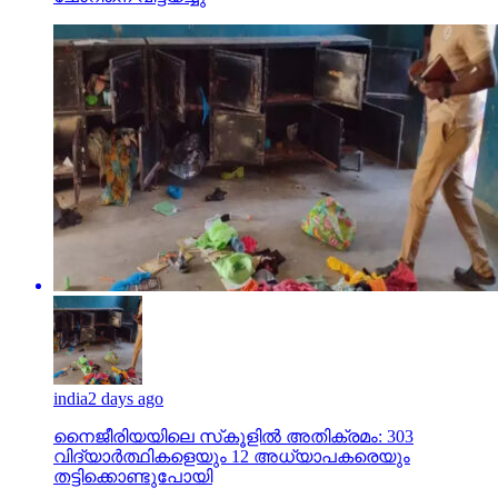
india
2 days ago
നൈജീരിയയിലെ സ്‌കൂളില്‍ അതിക്രമം: 303
വിദ്യാര്‍ത്ഥികളെയും 12 അധ്യാപകരെയും
തട്ടിക്കൊണ്ടുപോയി