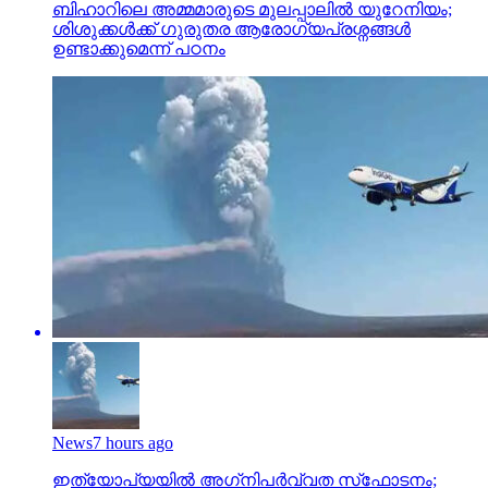
ബിഹാറിലെ അമ്മമാരുടെ മുലപ്പാലിൽ യുറേനിയം;
ശിശുക്കൾക്ക് ​ഗുരുതര ആരോ​ഗ്യപ്രശ്നങ്ങൾ
ഉണ്ടാക്കുമെന്ന് പഠനം
News
7 hours ago
ഇത്യോപ്യയില്‍ അഗ്‌നിപര്‍വ്വത സ്‌ഫോടനം;