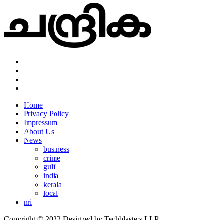
Home
Privacy Policy
Impressum
About Us
News
business
crime
gulf
india
kerala
local
nri
Copyright © 2022 Designed by Techblasters LLP