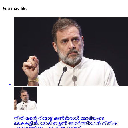
You may like
നിതീഷന്റെ റിമോട്ട് കണ്‍ട്രോള്‍ മോദിയുടെ
കൈകളില്‍, മോദി ബട്ടണ്‍ അമര്‍ത്തിയാല്‍ നിതീഷ്