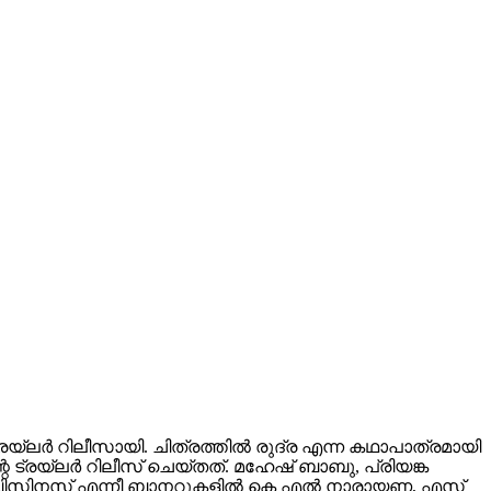
ലർ റിലീസായി. ചിത്രത്തിൽ രുദ്ര എന്ന കഥാപാത്രമായി
 ട്രയ്ലർ റിലീസ് ചെയ്തത്. മഹേഷ് ബാബു, പ്രിയങ്ക
വിങ് ബിസിനസ് എന്നീ ബാനറുകളിൽ കെ എൽ നാരായണ, എസ്