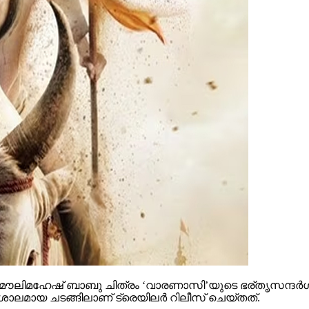
ൗലിമഹേഷ് ബാബു ചിത്രം ‘വാരണാസി’യുടെ ഭര്തൃസന്ദര്‍ശനം
ാലമായ ചടങ്ങിലാണ് ട്രെയിലര്‍ റിലീസ് ചെയ്തത്.