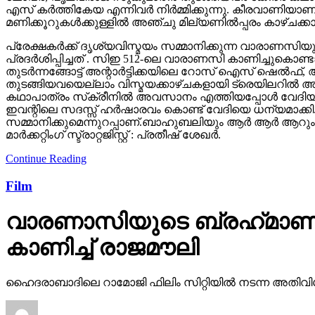
എസ് കർത്തികേയ എന്നിവർ നിർമ്മിക്കുന്നു. കീരവാണിയ
മണിക്കൂറുകൾക്കുള്ളിൽ അഞ്ചു മില്യണിൽപ്പരം കാഴ്ചക്ക
പ്രേക്ഷകർക്ക് ദൃശ്യവിസ്മയം സമ്മാനിക്കുന്ന വാരാണസിയുട
പ്രദർശിപ്പിച്ചത് . സിഇ 512-ലെ വാരാണസി കാണിച്ചുകൊണ്ടാണ്
തുടര്‍ന്നങ്ങോട്ട് അന്റാര്‍ട്ടിക്കയിലെ റോസ് ഐസ് ഷെ
തുടങ്ങിയവയെല്ലാം വിസ്മയക്കാഴ്ചകളായി ട്രെയിലറില്‍ 
കഥാപാത്രം സ്‌ക്രീനിൽ അവസാനം എത്തിയപ്പോൾ വേദിയി
ഇവന്റിലെ സദസ്സ് ഹർഷാരവം കൊണ്ട് വേദിയെ ധന്യമാക്കി. 
സമ്മാനിക്കുമെന്നുറപ്പാണ്.ബാഹുബലിയും ആർ ആർ ആറും 
മാർക്കറ്റിംഗ് സ്ട്രാറ്റജിസ്റ്റ് : പ്രതീഷ് ശേഖർ.
Continue Reading
Film
വാരണാസിയുടെ ബ്രഹ്‌മാണ്ഡ
കാണിച്ച് രാജമൗലി
ഹൈദരാബാദിലെ റാമോജി ഫിലിം സിറ്റിയില്‍ നടന്ന അതിവിശ