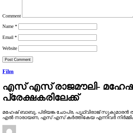
Comment
Name
*
Email
*
Website
Film
എസ് എസ് രാജമൗലി- മഹേഷ്
പ്രേക്ഷകരിലേക്ക്
മഹേഷ് ബാബു, പ്രിയങ്ക ചോപ്ര, പൃഥ്വിരാജ് സുകുമാരൻ ത
എൽ നാരായണ, എസ് എസ് കർത്തികേയ എന്നിവർ നിർമ്മിക്ക