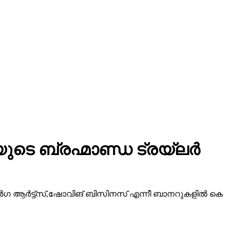
ടെ ബ്രഹ്മാണ്ഡ ട്രയ്ലർ
ീ ദുർഗ ആർട്ട്സ്,ഷോവിങ് ബിസിനസ് എന്നീ ബാനറുകളിൽ കെ