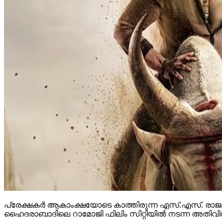
പ്രേക്ഷകര്‍ ആകാംക്ഷയോടെ കാത്തിരുന്ന എസ്.എസ്. രാജമ
ഹൈദരാബാദിലെ റാമോജി ഫിലിം സിറ്റിയില്‍ നടന്ന അതിവിശ