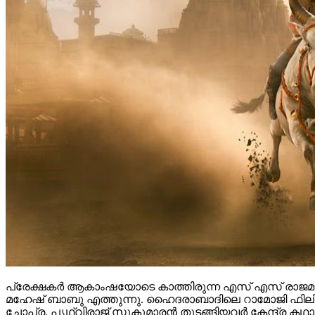
പ്രേക്ഷകർ ആകാംഷയോടെ കാത്തിരുന്ന എസ് എസ് രാജമൗലി
മഹേഷ് ബാബു എത്തുന്നു. ഹൈദരാബാദിലെ റാമോജി ഫിലിം സി
ചോപ്ര, പൃഥ്വിരാജ് സുകുമാരൻ തുടങ്ങിയവർ കേന്ദ്ര ക